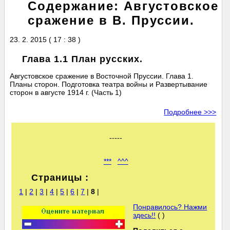
Содержание: Августовское
сражение в В. Пруссии.
23. 2. 2015 ( 17 : 38 )
Глава 1.1 План русских.
Августовское сражение в Восточной Пруссии. Глава 1.
Планы сторон. Подготовка театра войны и Развертывание
сторон в августе 1914 г. (Часть 1)
Подробнее >>>
-----
***
^^^
Страницы :
1
|
2
|
3
|
4
|
5
|
6
|
7
|
8
|
Понравилось? Нажми
здесь!!
( )