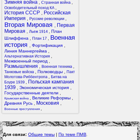
Зимняя война
,
,
Странная война
,
Освободительный поход КА
История СССР
Российская
,
Империя
,
,
Русские революции
Вторая Мировая
Первая
,
Мировая
,
,
План
Льеж 1914
Военная
Шлиффена
,
,
План 17
история
,
Фортификация
,
Линия Маннергейма
,
,
Альтернативная История
Межвоенный период
,
Размышления
,
,
Военная техника
,
Полководцы
,
Танковые войска
Пакт
,
Молотова-Риббентропа
Битва на
Польская кампания
,
Бзуре 1939
1939
,
Экономическая история
,
Государственные деятели
,
,
Великие Реформы
,
Крымская война
Московия
Древняя Русь
,
,
,
Военные преступления
Для связи:
Общие темы
|
По теме ПМВ
.