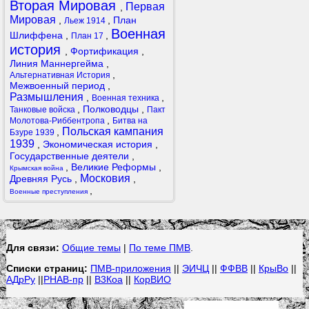
Вторая Мировая
Первая
,
Мировая
,
,
План
Льеж 1914
Военная
Шлиффена
,
,
План 17
история
,
Фортификация
,
Линия Маннергейма
,
,
Альтернативная История
Межвоенный период
,
Размышления
,
,
Военная техника
,
Полководцы
,
Танковые войска
Пакт
,
Молотова-Риббентропа
Битва на
Польская кампания
,
Бзуре 1939
1939
,
Экономическая история
,
Государственные деятели
,
,
Великие Реформы
,
Крымская война
Московия
Древняя Русь
,
,
,
Военные преступления
Для связи:
Общие темы
|
По теме ПМВ
.
Списки страниц:
ПМВ-приложения
||
ЭИЧЦ
||
ФФВВ
||
КрыВо
||
АДрРу
||
РНАВ-пр
||
В3Коа
||
КорВИО