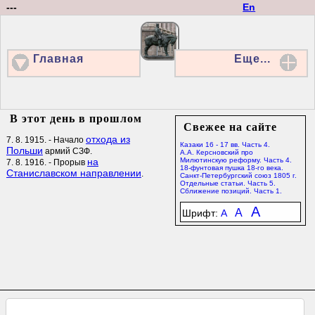
---
En
Главная
Еще...
В этот день в прошлом
Свежее на сайте
отхода из
7. 8. 1915. - Начало
Казаки 16 - 17 вв. Часть 4.
Польши
армий СЗФ.
А.А. Керсновский про
на
Милютинскую реформу. Часть 4.
7. 8. 1916. - Прорыв
18-фунтовая пушка 18-го века.
Станиславском направлении
.
Санкт-Петербургский союз 1805 г.
Отдельные статьи. Часть 5.
Сближение позиций. Часть 1.
A
A
Шрифт:
A