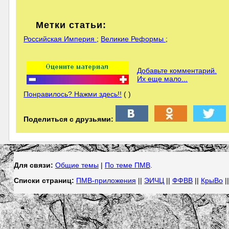
Метки статьи:
Российская Империя
;
Великие Реформы
;
Добавьте комментарий.
Их еще мало...
Понравилось? Нажми здесь!!
( )
Поделиться с друзьями:
Для связи:
Общие темы
|
По теме ПМВ
.
Списки страниц:
ПМВ-приложения
||
ЭИЧЦ
||
ФФВВ
||
КрыВо
|