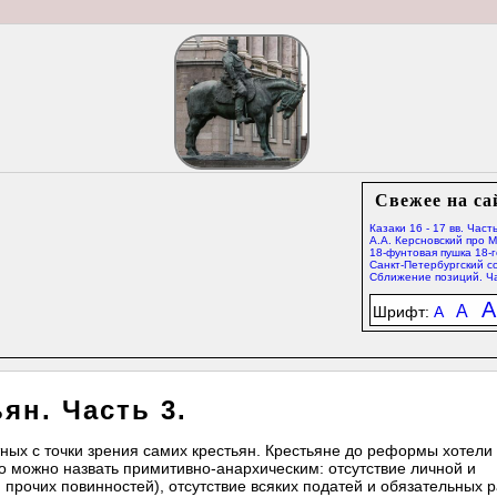
Свежее на са
Казаки 16 - 17 вв. Часть
А.А. Керсновский про 
18-фунтовая пушка 18-г
Санкт-Петербургский со
Сближение позиций. Ча
A
A
Шрифт:
A
ян. Часть 3.
ных с точки зрения самих крестьян. Крестьяне до реформы хотели
го можно назвать примитивно-анархическим: отсутствие личной и
прочих повинностей), отсутствие всяких податей и обязательных р