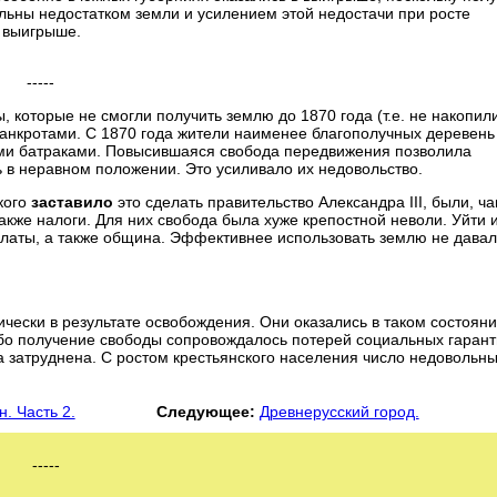
льны недостатком земли и усилением этой недостачи при росте
в выигрыше.
-----
 которые не смогли получить землю до 1870 года (т.е. не накопил
банкротами. С 1870 года жители наименее благополучных деревень
ными батраками. Повысившаяся свобода передвижения позволила
ь в неравном положении. Это усиливало их недовольство.
 кого
заставило
это сделать правительство Александра III, были, ч
также налоги. Для них свобода была хуже крепостной неволи. Уйти 
 платы, а также община. Эффективнее использовать землю не дава
чески в результате освобождения. Они оказались в таком состояни
ибо получение свободы сопровождалось потерей социальных гарант
 затруднена. С ростом крестьянского населения число недовольн
. Часть 2.
Следующее:
Древнерусский город.
-----