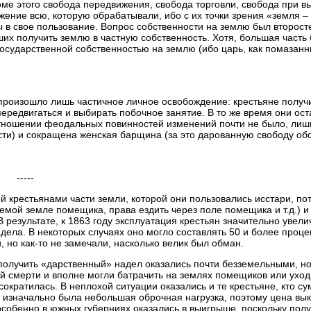
кроме этого свобода передвижения, свобода торговли, свобода при 
яжение всю, которую обрабатывали, ибо с их точки зрения «земля –
ы в свое пользование. Вопрос собственности на землю был второст
их получить землю в частную собственность. Хотя, большая часть
государственной собственностью на землю (ибо царь, как помазанн
 произошло лишь частичное личное освобождение: крестьяне получ
ередвигаться и выбирать побочное занятие. В то же время они ост
 отношении феодальных повинностей изменений почти не было, лиш
ти) и сокращена женская барщина (за это дарованную свободу об
-----
й крестьянами части земли, которой они пользовались исстари, по
емой земле помещика, права ездить через поле помещика и т.д.) и
результате, к 1863 году эксплуатация крестьян значительно увели
дела. В некоторых случаях оно могло составлять 50 и более проце
, но как-то не замечали, насколько велик был обман.
 получить «дарственный» надел оказались почти безземельными, но
й смерти и вполне могли батрачить на землях помещиков или уход
сократилась. В неплохой ситуации оказались и те крестьяне, кто с
х изначально была небольшая оброчная нагрузка, поэтому цена вы
особенно в южных губерниях оказались в выигрыше, поскольку полу