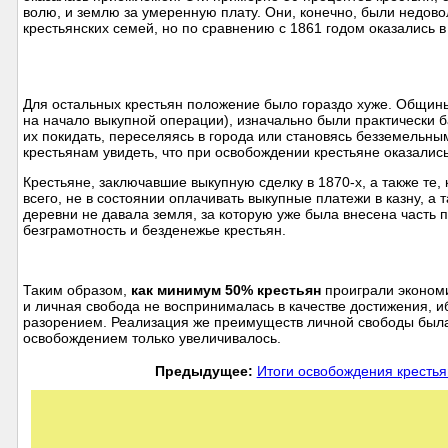
волю, и землю за умеренную плату. Они, конечно, были недово
крестьянских семей, но по сравнению с 1861 годом оказались 
Для остальных крестьян положение было гораздо хуже. Общины,
на начало выкупной операции), изначально были практически 
их покидать, переселяясь в города или становясь безземель
крестьянам увидеть, что при освобождении крестьяне оказалис
Крестьяне, заключавшие выкупную сделку в 1870-х, а также те,
всего, не в состоянии оплачивать выкупные платежи в казну, а 
деревни не давала земля, за которую уже была внесена часть
безграмотность и безденежье крестьян.
Таким образом,
как минимум 50% крестьян
проиграли экономи
и личная свобода не воспринималась в качестве достижения, 
разорением. Реализация же преимуществ личной свободы была
освобождением только увеличивалось.
Предыдущее:
Итоги освобождения крестьян