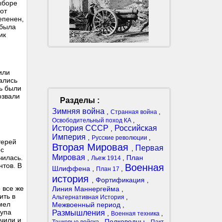
выборе
 от
епенен,
 была
ик
или
ались
ь были
озвали
Разделы :
Зимняя война
,
,
Странная война
,
Освободительный поход КА
История СССР
Российская
,
Империя
,
,
Русские революции
терей
Вторая Мировая
Первая
,
 c
Мировая
,
,
План
чилась.
Льеж 1914
нтов. В
Военная
Шлиффена
,
,
План 17
история
,
Фортификация
,
 все же
Линия Маннергейма
,
ить в
,
Альтернативная История
умел
Межвоенный период
,
купа
Размышления
,
,
Военная техника
чили и
,
Полководцы
,