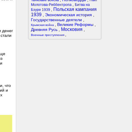
Танковые войска
Пакт
,
Молотова-Риббентропа
Битва на
Польская кампания
,
Бзуре 1939
1939
,
Экономическая история
,
Государственные деятели
,
,
Великие Реформы
,
Крымская война
Московия
Древняя Русь
,
,
и денег
,
 стали
Военные преступления
аще
из
ли
и, что
ий и
ых