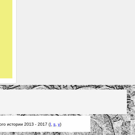
го истории 2013 - 2017 (
l
,
s
,
v
)