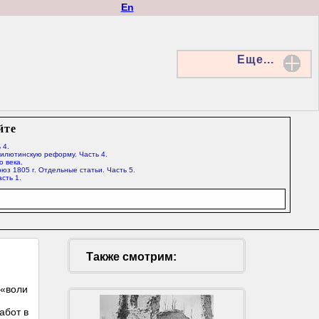
En
Еще...
йте
 4.
Милютинскую реформу. Часть 4.
о века.
юз 1805 г. Отдельные статьи. Часть 5.
сть 1.
Также смотрим:
 «воли
абот в