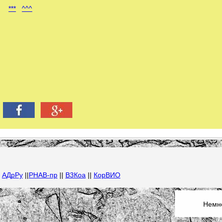
***
^^^
|
АДрРу
||
РНАВ-пр
||
В3Коа
||
КорВИО
Немно