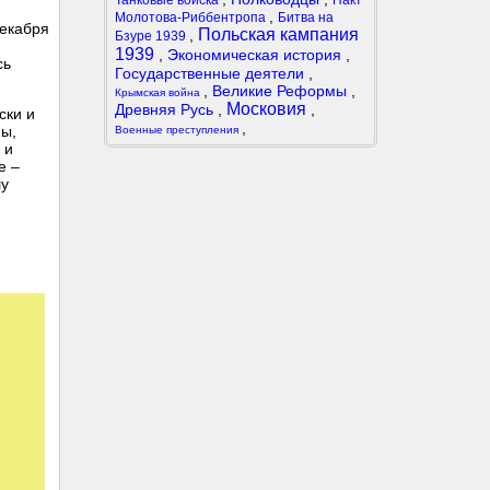
Танковые войска
Пакт
,
Молотова-Риббентропа
Битва на
декабря
Польская кампания
,
Бзуре 1939
1939
,
Экономическая история
,
сь
Государственные деятели
,
,
Великие Реформы
,
Крымская война
Московия
Древняя Русь
,
,
ски и
,
ны,
Военные преступления
 и
е –
лу