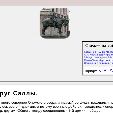
Свежее на са
Казаки 16 - 17 вв. Часть
А.А. Керсновский про 
18-фунтовая пушка 18-г
Санкт-Петербургский со
Сближение позиций. Ча
A
A
Шрифт:
A
руг Саллы.
емного севернее Онежского озера, а правый ее фланг находился н
ось всего 4 дивизии, а потому военные действия сводились к опе
ощь другим. Общего между соединениями 9-й армии – общее