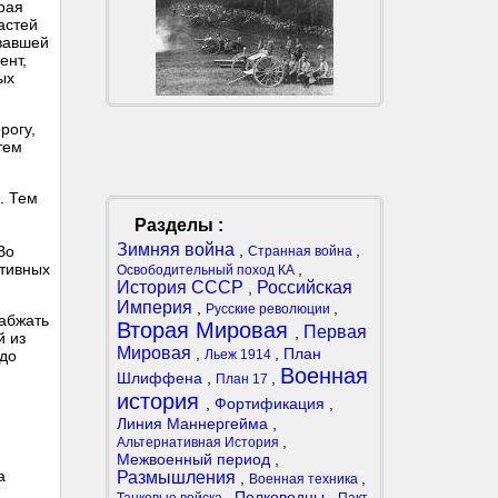
рая
астей
овавшей
ент,
ых
рогу,
тем
. Тем
Разделы :
Зимняя война
,
,
Во
Странная война
,
ктивных
Освободительный поход КА
История СССР
Российская
,
Империя
,
,
Русские революции
набжать
Вторая Мировая
Первая
,
й из
Мировая
,
,
План
Льеж 1914
 до
Военная
Шлиффена
,
,
План 17
история
,
Фортификация
,
Линия Маннергейма
,
,
Альтернативная История
Межвоенный период
,
а
Размышления
,
,
Военная техника
,
Полководцы
,