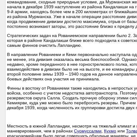
командование, сходные природные условие, да Мурманская желе
начала в декабре 1939 наступление из района Кандалакши на г
9-й армии, находясь более чем в 200 километрах от ближайших
из района Мурманска. Уже в начале операции расстояние дивиз
когда продвижение дивизии достигло максимума, отрыв от базы
постоянно возникают заторы, это расстояние близко к пределу
Стратегических задач на Рованиемском направлении было 2. 
которая в районе Кандалакши ближе всего подходила к советск
самым финнов очистить Лапландию.
В направлении Рованиеми и Кеми первоначально наступала од
не менее, эта дивизия оказалась весьма боеспособной. Однако
недавно, кроме переданного в нее горнострелкового полка, ко
взаимодействие в дивизии было не на высоте, и ее командиры 
второй половине зимы 1939 – 1940 годов на данное направлен
боевых действиях она участия не принимала.
Финны в востоку от Рованиеми также находились в непростых у
войска, особенно с учетом недостатка автотранспорта. Поэтом
резервистов округа Салла. Создать прочную оборону этими с
Кемиярви, куда уже можно было перебросить резервы. Причем 
декабря 1939, когда численность их группировки достигла двух 
Местность в южной Лапландии, несмотря на тяжелый климат и 
маневрирования, чем в районах
Суомуссалми
,
Кухмо
или
Толв
красноармейцам было легче совершать обходные маневры, не п