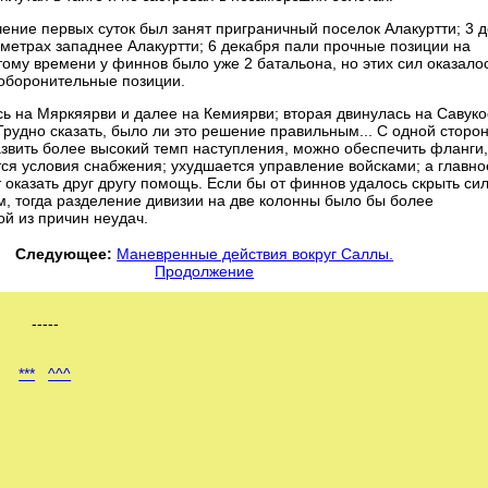
ение первых суток был занят приграничный поселок Алакуртти; 3 
метрах западнее Алакуртти; 6 декабря пали прочные позиции на
тому времени у финнов было уже 2 батальона, но этих сил оказало
 оборонительные позиции.
сь на Мяркяярви и далее на Кемиярви; вторая двинулась на Савуко
рудно сказать, было ли это решение правильным... С одной сторо
азвить более высокий темп наступления, можно обеспечить фланги,
ся условия снабжения; ухудшается управление войсками; а главно
 оказать друг другу помощь. Если бы от финнов удалось скрыть си
м, тогда разделение дивизии на две колонны было бы более
й из причин неудач.
Следующее:
Маневренные действия вокруг Саллы.
Продолжение
-----
***
^^^