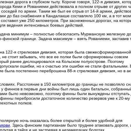
зная дорога в глубоком тылу. Короче говоря, 122-я дивизия, кото
орода Кеми и Рованиеми действовала в полном отрыве от других ч
 соседей по армии. Таким же был ее отрыв от 14-й армии, действ
ии до баз снабжения в Кандалакше составляло 100 км, а в тот мом
 составил уже 250 километров. При заснеженных дорогах, на котор
 для ведения интенсивных боевых действий.
Задача минимум – полностью обезопасить Мурманскую железную до
о-финской границе. Задача максимум – взять Рованиеми, заставив 
на 122-я стрелковая дивизия, которая была свежесформированной
, не стоит забывать, что все ее полки были сформированы совсем
торый ранее дислоцировался на Кольском полуострове. Поэтому
допускали ошибки, но к счастью эти ошибки не стали фатальными. 
ие была постепенно переброшена 88-я стрелковая дивизия, но в а
словиях. Расстояние в 150 километров до границы не позволяло с
у у финнов в первые дни войны был лишь один батальон, собранны
илами было невозможно, поэтому финны были вынуждены отступать
финны перебросили достаточное количество резервов уже к 20-му
пехотных полков.
полярную ночь оказалась более открытой и более удобной для
аярви
. Здесь финским партизанам было труднее атаковать дороги, 
лутая в тайге и не застревая в незамерзших болотах.