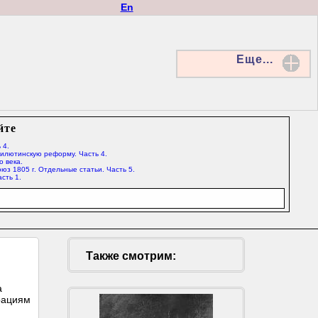
En
Еще...
йте
 4.
Милютинскую реформу. Часть 4.
о века.
юз 1805 г. Отдельные статьи. Часть 5.
сть 1.
Также смотрим:
а
рациям