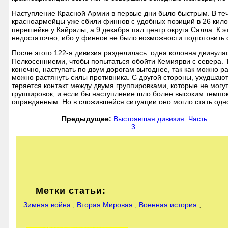
Наступление Красной Армии в первые дни было быстрым. В теч
красноармейцы уже сбили финнов с удобных позиций в 26 кило
перешейке у Кайралы; а 9 декабря пал центр округа Салла. К э
недостаточно, ибо у финнов не было возможности подготовить
После этого 122-я дивизия разделилась: одна колонна двинула
Пелкосенниеми, чтобы попытаться обойти Кемиярви с севера. Т
конечно, наступать по двум дорогам выгоднее, так как можно р
можно растянуть силы противника. С другой стороны, ухудшают
теряется контакт между двумя группировками, которые не могут
группировок, и если бы наступление шло более высоким темпо
оправданным. Но в сложившейся ситуации оно могло стать одно
Предыдущее:
Выстоявшая дивизия. Часть
3.
Метки статьи:
Зимняя война
;
Вторая Мировая
;
Военная история
;