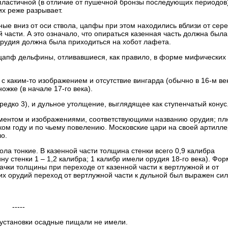
 пластичной (в отличие от пушечной бронзы последующих периодов)
их реже разрывает.
е вниз от оси ствола, цапфы при этом находились вблизи от сер
й части. А это означало, что опираться казенная часть должна была
 орудия должна была приходиться на хобот лафета.
 цапф дельфины, отливавшиеся, как правило, в форме мифических
с каким-то изображением и отсутствие вингарда (обычно в 16-м ве
жке (в начале 17-го века).
редко 3), и дульное утолщение, выглядящее как ступенчатый конус
аментом и изображениями, соответствующими названию орудия; пл
аком году и по чьему повелению. Московские цари на своей артилл
о.
вола тонкие. В казенной части толщина стенки всего 0,9 калибра
 стенки 1 – 1,2 калибра; 1 калибр имели орудия 18-го века). Фор
скачки толщины при переходе от казенной части к вертлужной и от
их орудий переход от вертлужной части к дульной был выражен сил
-----
 установки осадные пищали не имели.