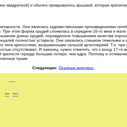
чно квадратной) и обычно прикрывалось крышкой, которая крепила
тилитарности. Они являлись художественными произведениями лите
. При этом форма орудий сложилась в середине 16-го века и мало
еньшение длины орудий, порожденное повышением качества пороха
 пищалей полностью устарела. Они оказались слишком тяжелыми и
го типа крепостями, вооруженными сильной артиллерией. Т.е. при
тью отсутствовал. И наконец, нужно отметить, что к концу 17-го в
крепости гораздо большие потери, чем ядра. Поэтому и отливали
оченные пушки.
Следующее:
Осадные мортиры.
-----
***
^^^