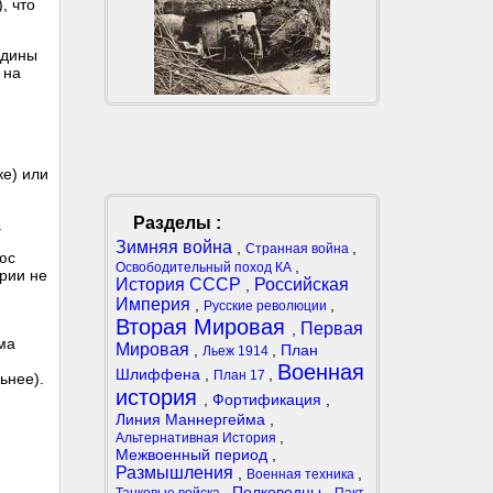
, что
едины
 на
ке) или
Разделы :
.
Зимняя война
,
,
Странная война
юс
,
Освободительный поход КА
ерии не
История СССР
Российская
,
Империя
,
,
Русские революции
Вторая Мировая
Первая
,
ма
Мировая
,
,
План
Льеж 1914
Военная
Шлиффена
,
,
План 17
ьнее).
история
,
Фортификация
,
Линия Маннергейма
,
,
Альтернативная История
Межвоенный период
,
Размышления
,
,
Военная техника
,
Полководцы
,