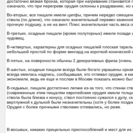
достаточно вязкая бронза, которая при нагревании становится
означало, что при перегреве орудия склонны к раздуванию, но 
Во-вторых, все пищали имели цапфы, причем нередко смещенны
ствола (по длине), что означало значительный перевес казенно
прочную подушку, а не на винт. Плюс значительная часть веса
В-третьих, осадные пищали (кроме полуторных) имели позади
чудовищ.
В-четвертых, характерны для осадных пищалей плоская тарель 
небольшой простой по форме вингард на короткой конической но
В-пятых, на поверхности обычны 2 декоративных фриза (очень 
В-шестых, осадные пищали всегда были богато украшены орн
всегда имелась надпись, сообщавшая, кто отливал орудие, в к
экономили, ведь ее еще и послам в Москве показать можно был
В-седьмых, пищали достаточно легкие из-за того, что стенки ст
(современные этим пищалям европейские орудия имели толщину
ствола была близка к конусу, ствол постоянно сужался к дулу, 
вертлужной к дульной были незначительны (хотя у более поздн
Орудия с более прочными стволами отливались, но реже.
В-восьмых, никаких прицельных приспособлений и мест для их