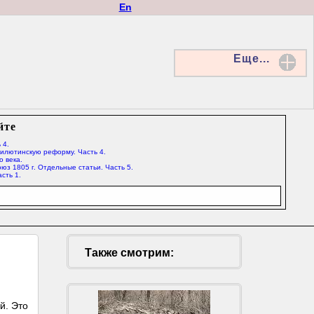
En
Еще...
йте
 4.
Милютинскую реформу. Часть 4.
о века.
юз 1805 г. Отдельные статьи. Часть 5.
сть 1.
Также смотрим:
й. Это