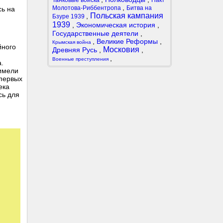
Танковые войска
Пакт
,
Молотова-Риббентропа
Битва на
сь на
Польская кампания
,
Бзуре 1939
1939
,
Экономическая история
,
Государственные деятели
,
,
Великие Реформы
,
Крымская война
йного
Московия
Древняя Русь
,
,
,
Военные преступления
.
 имели
 первых
ека
сь для