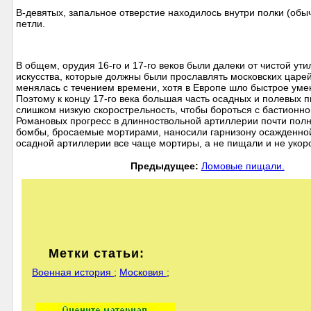
В-девятых, запальное отверстие находилось внутри полки (обы
петли.
В общем, орудия 16-го и 17-го веков были далеки от чистой у
искусства, которые должны были прославлять московских царей
менялась с течением времени, хотя в Европе шло быстрое ум
Поэтому к концу 17-го века большая часть осадных и полевых
слишком низкую скорострельность, чтобы бороться с бастионно
Романовых прогресс в длинноствольной артиллерии почти полнос
бомбы, бросаемые мортирами, наносили гарнизону осажденной 
осадной артиллерии все чаще мортиры, а не пищали и не укор
Предыдущее:
Ломовые пищали.
Метки статьи:
Военная история
;
Московия
;