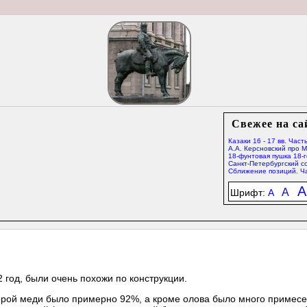
Свежее на са
Казаки 16 - 17 вв. Часть
А.А. Керсновский про 
18-фунтовая пушка 18-г
Санкт-Петербургский со
Сближение позиций. Ча
A
A
Шрифт:
A
 год, были очень похожи по конструкции.
торой меди было примерно 92%, а кроме олова было много примесе