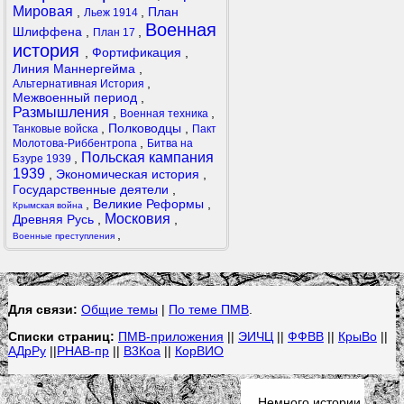
Мировая
,
,
План
Льеж 1914
Военная
Шлиффена
,
,
План 17
история
,
Фортификация
,
Линия Маннергейма
,
,
Альтернативная История
Межвоенный период
,
Размышления
,
,
Военная техника
,
Полководцы
,
Танковые войска
Пакт
,
Молотова-Риббентропа
Битва на
Польская кампания
,
Бзуре 1939
1939
,
Экономическая история
,
Государственные деятели
,
,
Великие Реформы
,
Крымская война
Московия
Древняя Русь
,
,
,
Военные преступления
Для связи:
Общие темы
|
По теме ПМВ
.
Списки страниц:
ПМВ-приложения
||
ЭИЧЦ
||
ФФВВ
||
КрыВо
||
АДрРу
||
РНАВ-пр
||
В3Коа
||
КорВИО
Немного истории