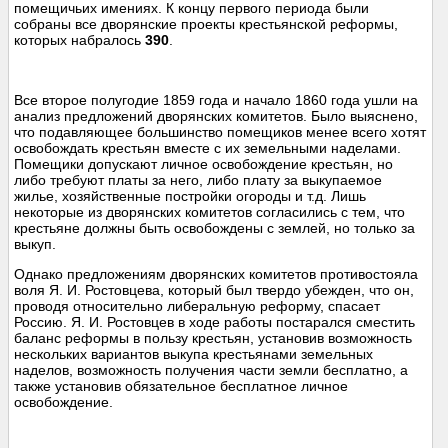
помещичьих имениях. К концу первого периода были
собраны все дворянские проекты крестьянской реформы,
которых набралось
390
.
Все второе полугодие 1859 года и начало 1860 года ушли на
анализ предложений дворянских комитетов. Было выяснено,
что подавляющее большинство помещиков менее всего хотят
освобождать крестьян вместе с их земельными наделами.
Помещики допускают личное освобождение крестьян, но
либо требуют платы за него, либо плату за выкупаемое
жилье, хозяйственные постройки огороды и т.д. Лишь
некоторые из дворянских комитетов согласились с тем, что
крестьяне должны быть освобождены с землей, но только за
выкуп.
Однако предложениям дворянских комитетов противостояла
воля Я. И. Ростовцева, который был твердо убежден, что он,
проводя относительно либеральную реформу, спасает
Россию. Я. И. Ростовцев в ходе работы постарался сместить
баланс реформы в пользу крестьян, установив возможность
нескольких вариантов выкупа крестьянами земельных
наделов, возможность получения части земли бесплатно, а
также установив обязательное бесплатное личное
освобождение.