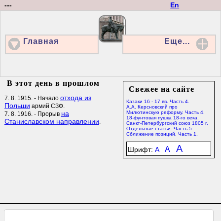
---
En
Главная
Еще...
В этот день в прошлом
Свежее на сайте
отхода из
7. 8. 1915. - Начало
Казаки 16 - 17 вв. Часть 4.
Польши
армий СЗФ.
А.А. Керсновский про
на
Милютинскую реформу. Часть 4.
7. 8. 1916. - Прорыв
18-фунтовая пушка 18-го века.
Станиславском направлении
.
Санкт-Петербургский союз 1805 г.
Отдельные статьи. Часть 5.
Сближение позиций. Часть 1.
A
A
Шрифт:
A