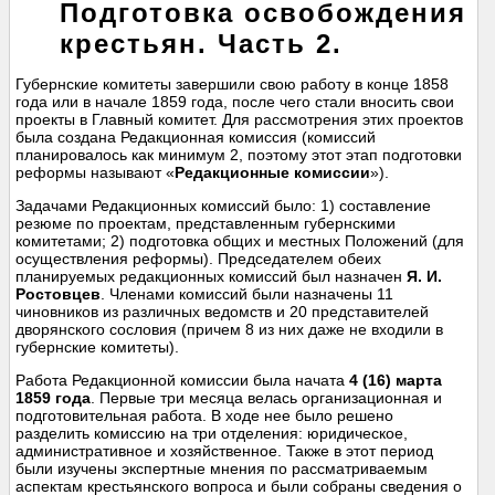
Подготовка освобождения
крестьян. Часть 2.
Губернские комитеты завершили свою работу в конце 1858
года или в начале 1859 года, после чего стали вносить свои
проекты в Главный комитет. Для рассмотрения этих проектов
была создана Редакционная комиссия (комиссий
планировалось как минимум 2, поэтому этот этап подготовки
реформы называют «
Редакционные комиссии
»).
Задачами Редакционных комиссий было: 1) составление
резюме по проектам, представленным губернскими
комитетами; 2) подготовка общих и местных Положений (для
осуществления реформы). Председателем обеих
планируемых редакционных комиссий был назначен
Я. И.
Ростовцев
. Членами комиссий были назначены 11
чиновников из различных ведомств и 20 представителей
дворянского сословия (причем 8 из них даже не входили в
губернские комитеты).
Работа Редакционной комиссии была начата
4 (16) марта
1859 года
. Первые три месяца велась организационная и
подготовительная работа. В ходе нее было решено
разделить комиссию на три отделения: юридическое,
административное и хозяйственное. Также в этот период
были изучены экспертные мнения по рассматриваемым
аспектам крестьянского вопроса и были собраны сведения о