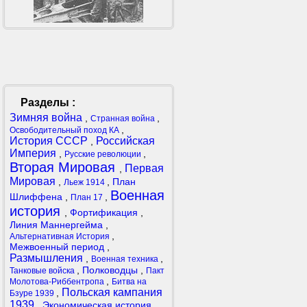
Разделы :
Зимняя война
,
,
Странная война
,
Освободительный поход КА
История СССР
Российская
,
Империя
,
,
Русские революции
Вторая Мировая
Первая
,
Мировая
,
,
План
Льеж 1914
Военная
Шлиффена
,
,
План 17
история
,
Фортификация
,
Линия Маннергейма
,
,
Альтернативная История
Межвоенный период
,
Размышления
,
,
Военная техника
,
Полководцы
,
Танковые войска
Пакт
,
Молотова-Риббентропа
Битва на
Польская кампания
,
Бзуре 1939
1939
,
Экономическая история
,