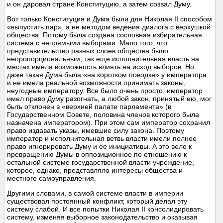
и он даровал стране Конституцию, а затем созвал Думу.
Вот только Конституция и Дума были для Николая II способом
«выпустить пар», а не методом ведения диалога с верхушкой
общества. Потому была создана сословная избирательная
система с непрямыми выборами. Мало того, что
представительство разных слоев общества было
непропорциональным, так еще исполнительная власть на
местах имела возможность влиять на исход выборов. Но
даже такая Дума была «на коротком поводке» у императора
и не имела реальной возможности принимать законы,
неугодные императору. Все было очень просто: император
имел право Думу разогнать, а любой закон, принятый ею, мог
быть отклонен в «верхней палате парламента» (в
Государственном Совете, половина членов которого была
назначена императором). При этом сам император сохранил
право издавать указы, имевшие силу закона. Поэтому
император и исполнительная ветвь власти имели полное
право игнорировать Думу и ее инициативы. А это вело к
превращению Думы в оппозиционное по отношению к
остальной системе государственной власти учреждение,
которое, однако, представляло интересы общества и
местного самоуправления.
Другими словами, в самой системе власти в империи
существовал постоянный конфликт, который делал эту
систему слабой. И все попытки Николая II консолидировать
систему, изменяя выборное законодательство и оказывая