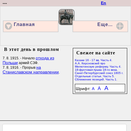
---
En
Главная
Еще...
В этот день в прошлом
Свежее на сайте
отхода из
7. 8. 1915. - Начало
Казаки 16 - 17 вв. Часть 4.
Польши
армий СЗФ.
А.А. Керсновский про
на
Милютинскую реформу. Часть 4.
7. 8. 1916. - Прорыв
18-фунтовая пушка 18-го века.
Станиславском направлении
.
Санкт-Петербургский союз 1805 г.
Отдельные статьи. Часть 5.
Сближение позиций. Часть 1.
A
A
Шрифт:
A