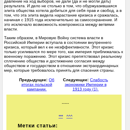
давление на ход выборов, не дали (да и не могли дать)
результата. И дело не столько в том, что обуржуазившаяся
элита общества хотела добиться для себя прав и свобод, а в
том, что эта элита видела нарастание кризиса и сражалась,
начиная с 1915 года исключительно за самосохранение. И
это исключало возможность компромисса между ветвями
власти.
Таким образом, в Мировую Войну система власти в
Российской Империи вступала в состоянии внутреннего
кризиса, который вел к ее неэффективности. Этот кризис
только усиливался по мере того, как империя приближалась к
военному поражению. Этот кризис препятствовал реальному
сплочению общества и достижению согласия между
обществом и государством в отношении экстраординарных
мер, которые требовалось принять для спасения страны.
Предыдущее:
Об
Следующее:
Слабость
итогах польской
экономики Империи в
кампании.
1913 году (1).
-----
***
^^^
Метки статьи: