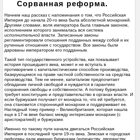
Сорванная реформа.
Начнем наш рассказ с напоминания о том, что Российская
Империя до начала 20-го века была абсолютной монархией.
Другими словами, воля императора была главным законом,
исполнением которого занималась вся система
исполнительной
власти. Записанные законы
регламентировали отношения подданных между собой и их
рутинные отношения с государством. Все законы были
дарованы императором его подданным.
Такой тип государственного устройства, как показывает
история прошедшего века, может и не вступать в
противоречие с капиталистическим способом производства,
базирующемся на праве частной собственности на средства
производства. Тем не менее, капитализм предпочитает
обладание личной свободой и нуждается в гарантиях
сохранения свободы и собственности. А потому буржуазия
требует конституцию и представительство в органах власти. И
если буржуазия получает от монарха то, что ей требуется,
она становится сторонницей монархии и поддерживает ее.
Наглядный тому пример – Великобритания, которая нашла
еще в 17-м веке баланс между интересами монархии (с
аристократией) и буржуазии.
Именно по такому пути начала двигаться Российская
Империя в последней трети 19-го века. Земская и городская
реформы дали именно буржуазии (купечеству, дворянству,