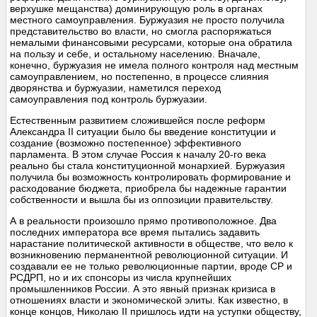
верхушке мещанства) доминирующую роль в органах
местного самоуправления. Буржуазия не просто получила
представительство во власти, но смогла распоряжаться
немалыми финансовыми ресурсами, которые она обратила
на пользу и себе, и остальному населению. Вначале,
конечно, буржуазия не имела полного контроля над местным
самоуправлением, но постепенно, в процессе слияния
дворянства и буржуазии, наметился переход
самоуправления под контроль буржуазии.
Естественным развитием сложившейся после реформ
Александра II ситуации было бы введение конституции и
создание (возможно постепенное) эффективного
парламента. В этом случае Россия к началу 20-го века
реально бы стала конституционной монархией. Буржуазия
получила бы возможность контролировать формирование и
расходование бюджета, приобрела бы надежные гарантии
собственности и вышла бы из оппозиции правительству.
А в реальности произошло прямо противоположное. Два
последних императора все время пытались задавить
нарастание политической активности в обществе, что вело к
возникновению перманентной революционной ситуации. И
создавали ее не только революционные партии, вроде СР и
РСДРП, но и их спонсоры из числа крупнейших
промышленников России. А это явный признак кризиса в
отношениях власти и экономической элиты. Как известно, в
конце концов, Николаю II пришлось идти на уступки обществу,