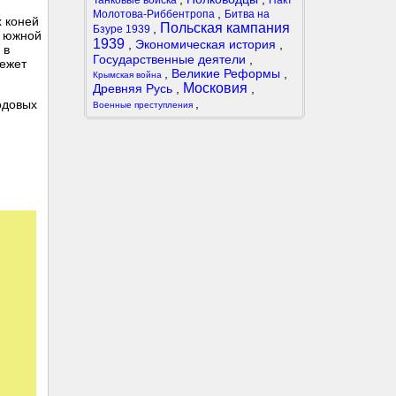
Танковые войска
Пакт
,
Молотова-Риббентропа
Битва на
х коней
Польская кампания
,
Бзуре 1939
а южной
1939
,
Экономическая история
,
 в
Государственные деятели
,
режет
,
Великие Реформы
,
Крымская война
Московия
Древняя Русь
,
,
,
одовых
Военные преступления