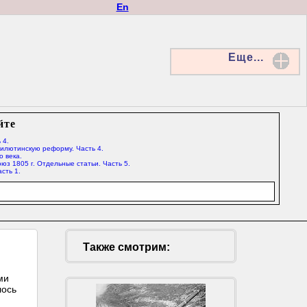
En
Еще...
йте
 4.
Милютинскую реформу. Часть 4.
о века.
юз 1805 г. Отдельные статьи. Часть 5.
сть 1.
Также смотрим:
ми
лось