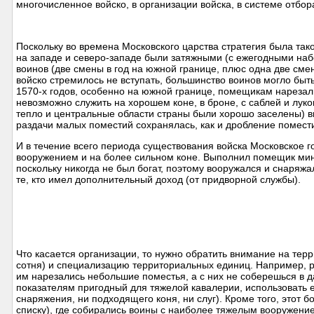
многочисленное войско, в организации войска, в системе отбор
Поскольку во времена Московского царства стратегия была так
на западе и северо-западе были затяжными (с ежегодными наб
воинов (две смены в год на южной границе, плюс одна две смен
войско стремилось не вступать, большинство воинов могло быт
1570-х годов, особенно на южной границе, помещикам нарезали
невозможно служить на хорошем коне, в броне, с саблей и луко
тепло и центральные области страны были хорошо заселены) в
раздачи малых поместий сохранялась, как и дробление помест
И в течение всего периода существования войска Московское г
вооружением и на более сильном коне. Выполнил помещик мин
поскольку никогда не был богат, поэтому вооружался и снаряж
те, кто имел дополнительный доход (от придворной службы).
Что касается организации, то нужно обратить внимание на тер
сотня) и специализацию территориальных единиц. Например, р
им нарезались небольшие поместья, а с них не соберешься в да
показателям пригодный для тяжелой кавалерии, использовать ег
снаряжения, ни подходящего коня, ни слуг). Кроме того, этот б
списку), где собирались воины с наиболее тяжелым вооружени