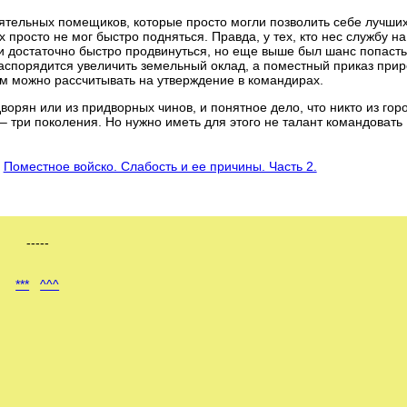
оятельных помещиков, которые просто могли позволить себе лучши
просто не мог быстро подняться. Правда, у тех, кто нес службу н
 и достаточно быстро продвинуться, но еще выше был шанс попасть
распорядится увеличить земельный оклад, а поместный приказ при
ем можно рассчитывать на утверждение в командирах.
ворян или из придворных чинов, и понятное дело, что никто из гор
 – три поколения. Но нужно иметь для этого не талант командовать
Поместное войско. Слабость и ее причины. Часть 2.
-----
***
^^^