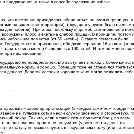
а и продвижения, а также в способе содержания войска.
ова, что постоянно приходилось обороняться на южных границах, а
егами на вражеские территории), государству нужно было очень мн
ы для набегов). При этом, поскольку в прямое столкновение в пол
ь вооружены плохо и ехать на слабой лошади. В принципе, поэтому
сь небольшие поместья (от 30 четей»). С такого поместья было
м. Государство это признавало, ибо даже середине 16-го века (ког
ыставить воина можно было лишь с 100 четей. И тем не менее пра
ий при наследовании.
осударство не поощряло тех, кто выступает в поход с более качес
имальную норму, и хорошо. Помещик тоже не стремился тратиться
ался дешево. Дорогой доспех и хорошего коня могли позволить себ
-----
риториальный характер организации (в каждом заметном городе – с
язанские и тульские сотни несли службу засечную и сторожевую, п
льний поход. Так что, если в такой сотне появится боец, по всем
о по назначению просто не получится (у него нет ни денег, ни
оец по статусу не может служить в Государевом полку (или по моск
ем.