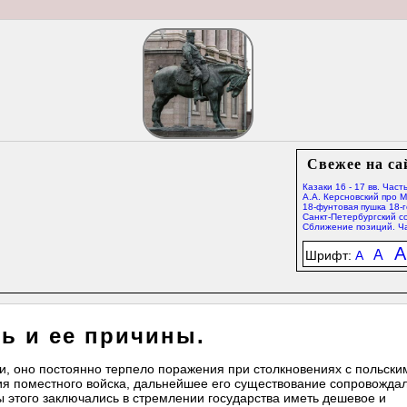
Свежее на са
Казаки 16 - 17 вв. Часть
А.А. Керсновский про 
18-фунтовая пушка 18-г
Санкт-Петербургский со
Сближение позиций. Ча
A
A
Шрифт:
A
ь и ее причины.
ти, оно постоянно терпело поражения при столкновениях с польски
ия поместного войска, дальнейшее его существование сопровожда
 этого заключались в стремлении государства иметь дешевое и