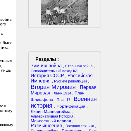
 войны
ого
е
 с
да было
ктика
Разделы :
твенным
Зимняя война
,
,
,
Странная война
е лишь
,
Освободительный поход КА
История СССР
Российская
,
Империя
,
,
Русские революции
Вторая Мировая
Первая
,
Мировая
,
,
План
Льеж 1914
Военная
Шлиффена
,
,
План 17
история
воя
,
Фортификация
,
оэтому
Линия Маннергейма
,
,
Альтернативная История
Межвоенный период
,
овскому
Размышления
,
,
Военная техника
,
Полководцы
,