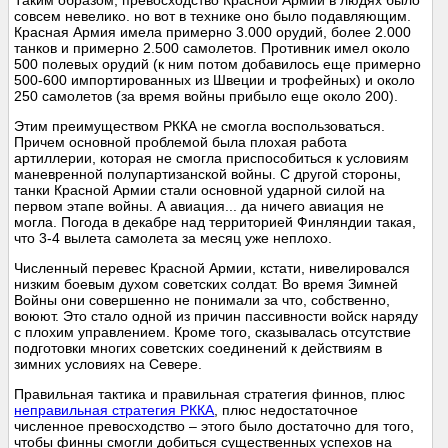
Таким образом, превосходство Красной Армии в людях было
совсем невелико. но вот в технике оно было подавляющим.
Красная Армия имела примерно 3.000 орудий, более 2.000
танков и примерно 2.500 самолетов. Противник имел около
500 полевых орудий (к ним потом добавилось еще примерно
500-600 импортированных из Швеции и трофейных) и около
250 самолетов (за время войны прибыло еще около 200).
Этим преимуществом РККА не смогла воспользоваться.
Причем основной проблемой была плохая работа
артиллерии, которая не смогла приспособиться к условиям
маневренной полупартизанской войны. С другой стороны,
танки Красной Армии стали основной ударной силой на
первом этапе войны. А авиация... да ничего авиация не
могла. Погода в декабре над территорией Финляндии такая,
что 3-4 вылета самолета за месяц уже неплохо.
Численный перевес Красной Армии, кстати, нивелировался
низким боевым духом советских солдат. Во время Зимней
Войны они совершенно не понимали за что, собственно,
воюют. Это стало одной из причин пассивности войск наряду
с плохим управлением. Кроме того, сказывалась отсутствие
подготовки многих советских соединений к действиям в
зимних условиях на Севере.
Правильная тактика и правильная стратегия финнов, плюс
неправильная стратегия РККА
, плюс недостаточное
численное превосходство – этого было достаточно для того,
чтобы финны смогли добиться существенных успехов на