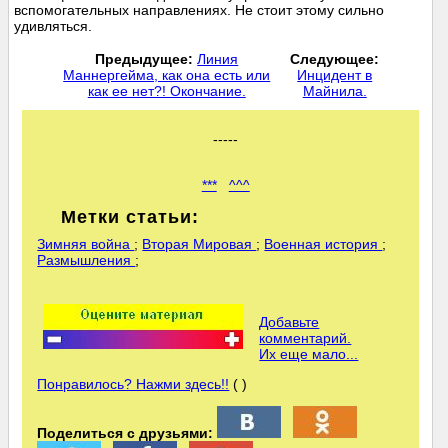
вспомогательных направлениях. Не стоит этому сильно
удивляться.
Предыдущее:
Линия
Следующее:
Маннергейма, как она есть или
Инцидент в
как ее нет?! Окончание.
Майнила.
-----
***
^^^
Метки статьи:
Зимняя война
;
Вторая Мировая
;
Военная история
;
Размышления
;
Добавьте
комментарий.
Их еще мало...
Понравилось? Нажми здесь!!
( )
Поделиться с друзьями: