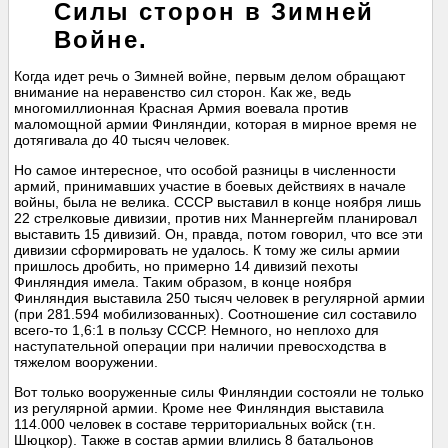
Силы сторон в Зимней
Войне.
Когда идет речь о Зимней войне, первым делом обращают
внимание на неравенство сил сторон. Как же, ведь
многомиллионная Красная Армия воевала против
маломощной армии Финляндии, которая в мирное время не
дотягивала до 40 тысяч человек.
Но самое интересное, что особой разницы в численности
армий, принимавших участие в боевых действиях в начале
войны, была не велика. СССР выставил в конце ноября лишь
22 стрелковые дивизии, против них Маннергейм планировал
выставить 15 дивизий. Он, правда, потом говорил, что все эти
дивизии сформировать не удалось. К тому же силы армии
пришлось дробить, но примерно 14 дивизий пехоты
Финляндия имела. Таким образом, в конце ноября
Финляндия выставила 250 тысяч человек в регулярной армии
(при 281.594 мобилизованных). Соотношение сил составило
всего-то 1,6:1 в пользу СССР. Немного, но неплохо для
наступательной операции при наличии превосходства в
тяжелом вооружении.
Вот только вооруженные силы Финляндии состояли не только
из регулярной армии. Кроме нее Финляндия выставила
114.000 человек в составе территориальных войск (т.н.
Шюцкор). Также в состав армии влились 8 батальонов