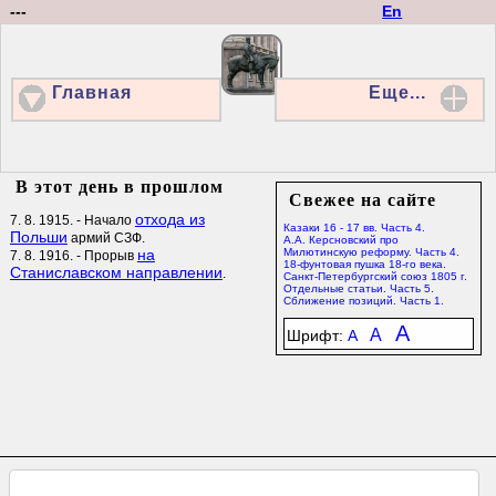
---
En
Главная
Еще...
В этот день в прошлом
Свежее на сайте
отхода из
7. 8. 1915. - Начало
Казаки 16 - 17 вв. Часть 4.
Польши
армий СЗФ.
А.А. Керсновский про
на
Милютинскую реформу. Часть 4.
7. 8. 1916. - Прорыв
18-фунтовая пушка 18-го века.
Станиславском направлении
.
Санкт-Петербургский союз 1805 г.
Отдельные статьи. Часть 5.
Сближение позиций. Часть 1.
A
A
Шрифт:
A