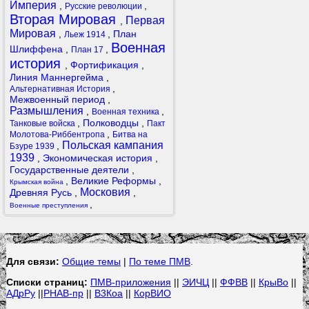
Империя
,
,
Русские революции
Вторая Мировая
Первая
,
Мировая
,
,
План
Льеж 1914
Военная
Шлиффена
,
,
План 17
история
,
Фортификация
,
Линия Маннергейма
,
,
Альтернативная История
Межвоенный период
,
Размышления
,
,
Военная техника
,
Полководцы
,
Танковые войска
Пакт
,
Молотова-Риббентропа
Битва на
Польская кампания
,
Бзуре 1939
1939
,
Экономическая история
,
Государственные деятели
,
,
Великие Реформы
,
Крымская война
Московия
Древняя Русь
,
,
,
Военные преступления
Для связи:
Общие темы
|
По теме ПМВ
.
Списки страниц:
ПМВ-приложения
||
ЭИЧЦ
||
ФФВВ
||
КрыВо
||
АДрРу
||
РНАВ-пр
||
В3Коа
||
КорВИО