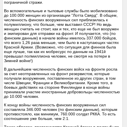
пограничной стражи.
Во вспомогательные и тыловые службы было мобилизовано
до 100.000 женщин из организации "Лотта Свярд". В общем,
численность финских вооруженных сил приблизилась к
полумиллиону, что больше, чем выставил СССР! Но ведь
женщин считать не стоит, как и тех, кто еще не был вооружен
и экипирован для отправки на фронт. И получается, что (по
финским данным) в начале войны имелось 337.000 бойцов,
что всего 1,26 раза меньше, чем было в наступающих частях
Красной Армии. (Возможно, что ситуация для финнов была
еще лучше, так как их мобресурс по данным на 1941й
превышал полмиллиона человек, не смотря на потери в
Зимней войне!)
В дальнейшем численность финских войск на фронте росла
за счет неотправленных на фронт резервистов, которые
получали вооружение, поставленное из других стран, в том
числе Швеции, Франции и Великобритании. Кроме того, в
боевых действиях на стороне Финляндии в конце войны
принимали участие иностранные добровольцы численностью
до 10.000 человек.
К концу войны численность финских вооруженных сил
составляла 346.000 человек (по финским данным), которым
противостояло, как минимум, 760.000 солдат РККА. То есть
соотношение уже больше, чем 2:1.