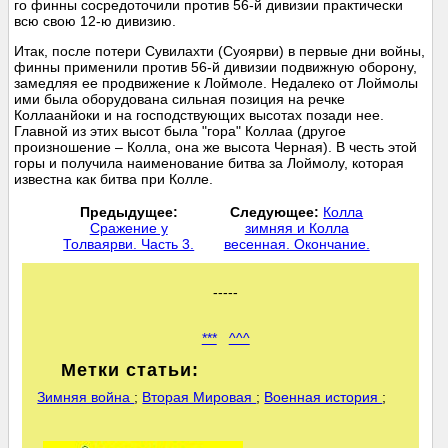
го финны сосредоточили против 56-й дивизии практически
всю свою 12-ю дивизию.
Итак, после потери Сувилахти (Суоярви) в первые дни войны,
финны применили против 56-й дивизии подвижную оборону,
замедляя ее продвижение к Лоймоле. Недалеко от Лоймолы
ими была оборудована сильная позиция на речке
Коллаанйоки и на господствующих высотах позади нее.
Главной из этих высот была "гора" Коллаа (другое
произношение – Колла, она же высота Черная). В честь этой
горы и получила наименование битва за Лоймолу, которая
известна как битва при Колле.
Предыдущее:
Следующее:
Колла
Сражение у
зимняя и Колла
Толваярви. Часть 3.
весенная. Окончание.
-----
***
^^^
Метки статьи:
Зимняя война
;
Вторая Мировая
;
Военная история
;