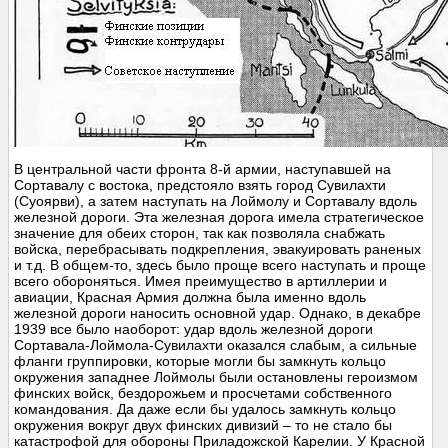
В центральной части фронта 8-й армии, наступавшей на
Сортавалу с востока, предстояло взять город Сувилахти
(Суоярви), а затем наступать на Лоймолу и Сортавалу вдоль
железной дороги. Эта железная дорога имела стратегическое
значение для обеих сторон, так как позволяла снабжать
войска, перебрасывать подкрепления, эвакуировать раненых
и т.д. В общем-то, здесь было проще всего наступать и проще
всего обороняться. Имея преимущество в артиллерии и
авиации, Красная Армия должна была именно вдоль
железной дороги наносить основной удар. Однако, в декабре
1939 все было наоборот: удар вдоль железной дороги
Сортавала-Лоймола-Сувилахти оказался слабым, а сильные
фланги группировки, которые могли бы замкнуть кольцо
окружения западнее Лоймолы были остановлены героизмом
финских войск, бездорожьем и просчетами собственного
командования. Да даже если бы удалось замкнуть кольцо
окружения вокруг двух финских дивизий – то не стало бы
катастрофой для обороны Приладожской Карелии. У Красной