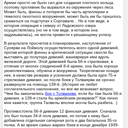
Армии просто не было сил для создания плотного кольца,
поэтому противник бы вырвался из окружения через леса.
Может быть, финны и потеряли бы часть артиллерии и
тяжелого пехотного вооружения; может быть им бы пришлось
сражаться на подступах к Сортавале... Но в том виде, в
котором операция к северу от Ладожского озера
осуществлялась (но не в том виде, в котором она
задумывалась), не могла привести к решающему успеху.
В результате просчетов в планировании, наступление от
Суоярви на Лоймолу осуществлялось всего одной дивизией,
против которой финны в критической ситуации смогли бы
выставить до полутора дивизий, маневрируя ими вдоль
железной дороги. Этой дивизией была 56-я стрелковая; в
отличие от многих соединений 8-й армии, она была хорошо
укомплектована, обучена и вооружена. Теоретически позади
нее, в качестве резерва и усиления должна была идти 75-я
стрелковая дивизия, но после боев у Толваярви ее срочно
развернули на помощь 139-й. (История не любит
сослагательного наклонения, но все же возникает вопрос:
"Чем бы закончились
бои у Толваярви
, если бы там была 56-я
дивизия, а 139-я стала бы армейским резервом?" Как лично
мне кажется, группа Талвелы вполне могла быть разбита...)
Противостояла 56-й дивизии 12 финская дивизия. Сначала
это был только 34-й полк дивизии, но потом к нему был
добавлена отдельная саперная рота и два батальона 35-го
полка. А во время самых жарких боев в конце декабря 1939-