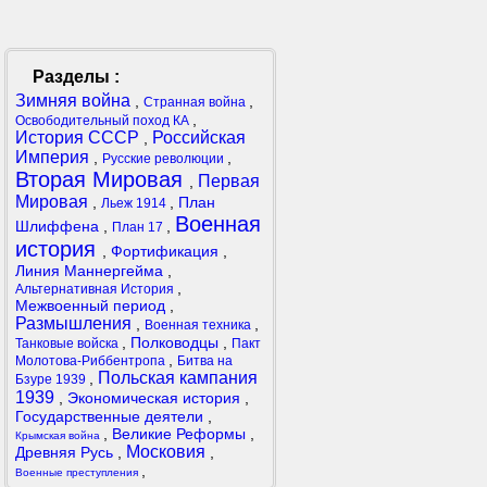
Разделы :
Зимняя война
,
,
Странная война
,
Освободительный поход КА
История СССР
Российская
,
Империя
,
,
Русские революции
Вторая Мировая
Первая
,
Мировая
,
,
План
Льеж 1914
Военная
Шлиффена
,
,
План 17
история
,
Фортификация
,
Линия Маннергейма
,
,
Альтернативная История
Межвоенный период
,
Размышления
,
,
Военная техника
,
Полководцы
,
Танковые войска
Пакт
,
Молотова-Риббентропа
Битва на
Польская кампания
,
Бзуре 1939
1939
,
Экономическая история
,
Государственные деятели
,
,
Великие Реформы
,
Крымская война
Московия
Древняя Русь
,
,
,
Военные преступления