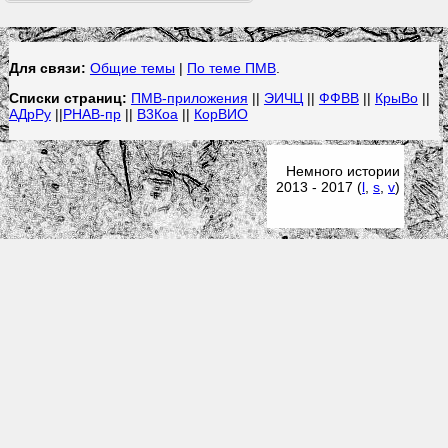
Для связи:
Общие темы
|
По теме ПМВ
.
Списки страниц:
ПМВ-приложения
||
ЭИЧЦ
||
ФФВВ
||
КрыВо
||
АДрРу
||
РНАВ-пр
||
В3Коа
||
КорВИО
Немного истории
2013 - 2017 (
l
,
s
,
v
)