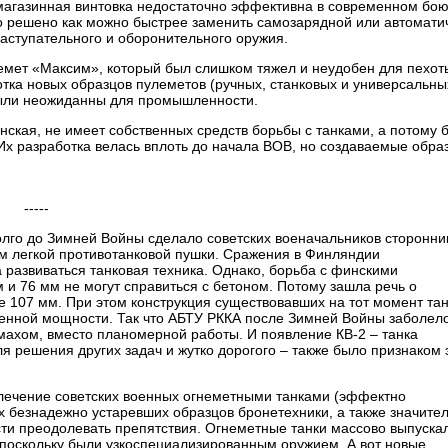
магазинная винтовка недостаточно эффективна в современном бою
о решено как можно быстрее заменить самозарядной или автомати
наступательного и оборонительного оружия.
лемет «Максим», который был слишком тяжел и неудобен для пехот
отка новых образцов пулеметов (ручных, станковых и универсальных
были неожиданны для промышленности.
инская, не имеет собственных средств борьбы с танками, а потому 
Их разработка велась вплоть до начала ВОВ, но создаваемые обра
-----
олго до Зимней Войны сделало советских военачальников сторонн
ом легкой противотанковой пушки. Сражения в Финляндии
 развиваться танковая техника. Однако, борьба с финскими
 и 76 мм не могут справиться с бетоном. Потому зашла речь о
е 107 мм. При этом конструкция существовавших на тот момент тан
енной мощности. Так что АБТУ РККА после Зимней Войны заболел
ахом, вместо планомерной работы. И появление КВ-2 – танка
 решения других задач и жутко дорогого – также было признаком 
влечение советских военных огнеметными танками (эффектно
х безнадежно устаревших образцов бронетехники, а также значите
сти преодолевать препятствия. Огнеметные танки массово выпуска
, поскольку были узкоспециализированным оружием. А вот новые