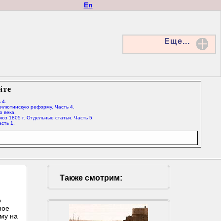
En
Еще...
йте
 4.
Милютинскую реформу. Часть 4.
о века.
юз 1805 г. Отдельные статьи. Часть 5.
сть 1.
Также смотрим:
о
ное
ему на