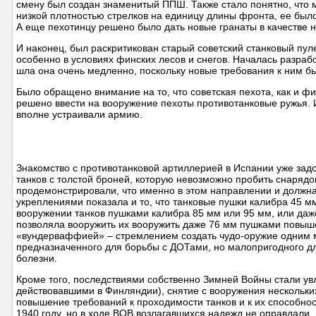
смену был создан знаменитый ППШ. Также стало понятно, что 
низкой плотностью стрелков на единицу длины фронта, ее был
А еще пехотинцу решено было дать новые гранаты в качестве 
И наконец, был раскритикован старый советский станковый пу
особенно в условиях финских лесов и снегов. Началась разраб
шла она очень медленно, поскольку новые требования к ним 
Было обращено внимание на то, что советская пехота, как и ф
решено ввести на вооружение пехоты противотанковые ружья. 
вполне устраивали армию.
Знакомство с противотанковой артиллерией в Испании уже зад
танков с толстой броней, которую невозможно пробить снаряд
продемонстрировали, что именно в этом направлении и должна
укреплениями показала и то, что танковые пушки калибра 45 мм
вооружении танков пушками калибра 85 мм или 95 мм, или даж
позволяла вооружить их вооружить даже 76 мм пушками повыш
«вундерваффией» – стремлением создать чудо-оружие одним м
предназначенного для борьбы с ДОТами, но малопригодного для
болезни.
Кроме того, последствиями собственно Зимней Войны стали у
действовавшими в Финляндии), снятие с вооружения нескольки
повышение требований к проходимости танков и к их способно
1940 году, но в ходе ВОВ возлагавшихся надежд не оправдали