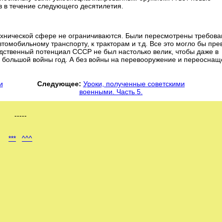
в в течение следующего десятилетия.
хнической сфере не ограничиваются. Были пересмотрены требова
томобильному транспорту, к тракторам и т.д. Все это могло бы пре
одственный потенциал СССР не был настолько велик, чтобы даже в
 большой войны год. А без войны на перевооружение и переосна
и
Следующее:
Уроки, полученные советскими
военными. Часть 5.
-----
***
^^^