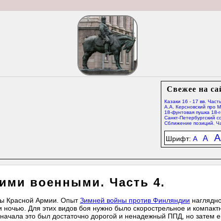
Свежее на са
Казаки 16 - 17 вв. Часть
А.А. Керсновский про 
18-фунтовая пушка 18-г
Санкт-Петербургский со
Сближение позиций. Ча
A
A
Шрифт:
A
ими военными. Часть 4.
ты Красной Армии. Опыт
Зимней войны против Финляндии
наглядн
или ночью. Для этих видов боя нужно было скорострельное и компакт
я начала это был достаточно дорогой и ненадежный ППД, но затем 