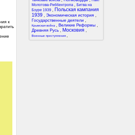
Танковые войска
Пакт
,
Молотова-Риббентропа
Битва на
Польская кампания
,
Бзуре 1939
1939
,
Экономическая история
,
Государственные деятели
,
ния к
,
Великие Реформы
,
Крымская война
вратить
Московия
Древняя Русь
,
,
,
щение
Военные преступления