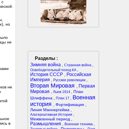
 с
ческой.
ы,
), но
было
зцы не
Разделы :
Зимняя война
,
,
Странная война
иками
,
Освободительный поход КА
История СССР
Российская
,
Империя
,
,
Русские революции
Вторая Мировая
Первая
,
ков не
Мировая
,
,
План
о
Льеж 1914
Военная
Шлиффена
,
,
План 17
этой
история
,
Фортификация
,
Линия Маннергейма
,
,
Альтернативная История
льное
Межвоенный период
,
лись в
Размышления
,
,
Военная техника
,
Полководцы
,