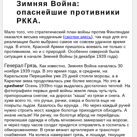
Зимняя Война:
опаснейшие противники
РККА.
Мало того, что стратегический план войны против Финляндии
оказался весьма неудачным (
смотри здесь
), так еще для его
реализации было выбрано самое не совсем удачное время
года. В итоге, Красной Армии пришлось воевать не только с
противником, но и с природой. Особенно скверной была
ситуация в начале Зимней Войны (в декабре 1939 года).
Генерал Грязь
. Как известно, Зимняя Война началась 30
ноября 1939 года. В это время года, в среднем, на
Карельском Перешейке уже 25 дней стояли морозы, а в
Карелии зима продолжалась уже более месяца. Но это
в
среднем
! Осень 1939го года выдалась достаточно теплой. На
фотографиях первых дней войны земля лишь чуть-чуть
припорошена снегом; на дорогах "каша" из грязи и снега. А
хуже всего то, что ручьи, речки, озера и болота еще не
покрыты льдом. Казалось бы ерунда... Но через каждый ручей
нужно строить мост, каждое болотце приходится обходить. А
иначе нельзя! Ни речку, ни болотце вброд не перейдешь:
промокшая одежда и обувь мгновенно замерзают на морозе,
и через пару часов солдат придется отправлять в госпиталь с
обморожениями. В грязи вязнет артиллерия и транспорт
снабжения. На колеса намерзает грязь, и лошади, тянущие