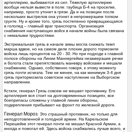
артиллерию, выбиваются из сил. Тяжелую артиллерию
вообще нельзя вывести в поле: гаубица Б-4 на проселке,
например, просто утонет в грязи. Да и на позиции после
нескольких выстрелов она утонет в непромерзшем топком
грунте. Ну и кроме того, грязь постепенно превращающаяся
в гололед – главный враг транспорта. Организация
снабжения наступающих войск в начале войны была связана
с немалыми трудностями.
Экстремальная грязь в начале зимы могла снижать темп
марша вдвое, но на самом деле плохие дорого тормозили
войска лишь процентов на 20 - 30. Но при подходе к главной
полосе обороны на Линии Маннергейма незамерзшие речки
и болота стали препятствовать маневру войсками и мешали
снабжению. Однако, собственно говоря, к этому моменту
грязь почти исчезла. Тем не менее, на как минимум 3-4 дня
грязь притормозила советское наступление на Выборгском
направлении.
Кстати, генерал Грязь совсем не мешает противнику. Его
артиллерия вся стоит на долговременных позициях, все
боеприпасы сложены у главной линии обороны,
подкрепления прибывают на фронт по железной дороге.
Генерал Мороз
. Это страшный противник, но только для
неподготовленной и голодной армии. На Карельском
Перешейке этот генерал почти не мешал Красной Армии, а
иногда и помогал ей. Здесь войска снабжались лучше всего, и