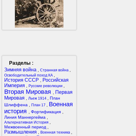
Разделы :
Зимняя война
,
,
Странная война
,
Освободительный поход КА
История СССР
Российская
,
Империя
,
,
Русские революции
Вторая Мировая
Первая
,
Мировая
,
,
План
Льеж 1914
Военная
Шлиффена
,
,
План 17
история
,
Фортификация
,
Линия Маннергейма
,
,
Альтернативная История
Межвоенный период
,
Размышления
,
,
Военная техника