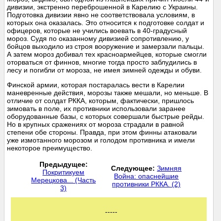
дивизии, экстренно переброшенной в Карелию с Украины.
Подготовка дивизии явно не соответствовала условиям, в
которых она оказалась. Это относится к подготовке солдат и
офицеров, которые не учились воевать в 40-градусный
мороз. Судя по оказанному дивизией сопротивлению, у
бойцов выходило из строя вооружение и замерзали пальцы.
А затем мороз добивал тех красноармейцев, которые смогли
оторваться от финнов, многие тогда просто заблудились в
лесу и погибли от мороза, не имея зимней одежды и обуви.
Финской армии, которая постаралась вести в Карелии
маневренные действия, морозы также мешали, но меньше. В
отличие от солдат РККА, которым, фактически, пришлось
зимовать в поле, их противники использовали заранее
оборудованные базы, с которых совершали быстрые рейды.
Но в крупных сражениях от мороза страдали в равной
степени обе стороны. Правда, при этом финны атаковали
уже измотанного морозом и голодом противника и имели
некоторое преимущество.
Предыдущее:
Следующее:
Зимняя
Покритикуем
Война: опаснейшие
Мерецкова... (Часть
противники РККА. (2)
3)
-----