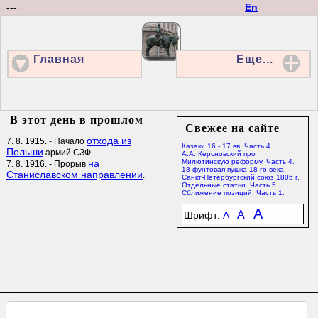
---
En
Главная
Еще...
В этот день в прошлом
Свежее на сайте
отхода из
7. 8. 1915. - Начало
Казаки 16 - 17 вв. Часть 4.
Польши
армий СЗФ.
А.А. Керсновский про
на
Милютинскую реформу. Часть 4.
7. 8. 1916. - Прорыв
18-фунтовая пушка 18-го века.
Станиславском направлении
.
Санкт-Петербургский союз 1805 г.
Отдельные статьи. Часть 5.
Сближение позиций. Часть 1.
A
A
Шрифт:
A