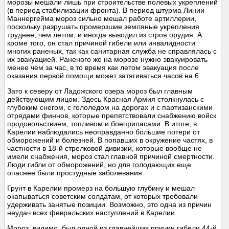
морозы мешали лишь при строительстве полевых укреплений
(в период стабилизации фронта). В период штурма Линии
Маннергейма мороз сильно мешал работе артиллерии,
поскольку разрушать промерзшие земляные укрепления
труднее, чем летом, и иногда выводил из строя орудия. А
кроме того, он стал причиной гибели или инвалидности
многих раненых, так как санитарная служба не справлялась с
их эвакуацией. Раненого же на морозе нужно эвакуировать
менее чем за час, в то время как летом эвакуация после
оказания первой помощи может затягиваться часов на 6.
Зато к северу от Ладожского озера мороз был главным
действующим лицом. Здесь Красная Армия столкнулась с
глубоким снегом, с гололедом на дорогах и с партизанскими
отрядами финнов, которые препятствовали снабжению войск
продовольствием, топливом и боеприпасами. В итоге, в
Карелии наблюдались неоправданно большие потери от
обморожений и болезней. В попавших в окружение частях, в
частности в 18-й стрелковой дивизии, которые вообще не
имели снабжения, мороз стал главной причиной смертности.
Люди гибли от обморожений, но для голодающих еще
опаснее были простудные заболевания.
Грунт в Карелии промерз на большую глубину и мешал
окапываться советским солдатам, от которых требовали
удерживать занятые позиции. Возможно, это одна из причин
неудач всех февральских наступлений в Карелии.
Мороз, видимо, был одной из главнейших причин гибели 44-й