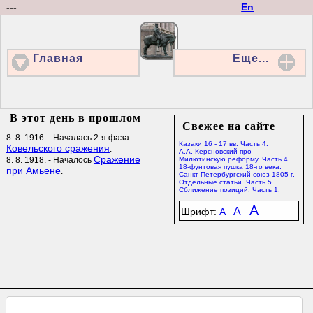
---
En
Главная
Еще...
В этот день в прошлом
Свежее на сайте
8. 8. 1916. - Началась 2-я фаза
Казаки 16 - 17 вв. Часть 4.
Ковельского сражения
.
А.А. Керсновский про
Сражение
8. 8. 1918. - Началось
Милютинскую реформу. Часть 4.
18-фунтовая пушка 18-го века.
при Амьене
.
Санкт-Петербургский союз 1805 г.
Отдельные статьи. Часть 5.
Сближение позиций. Часть 1.
A
A
Шрифт:
A