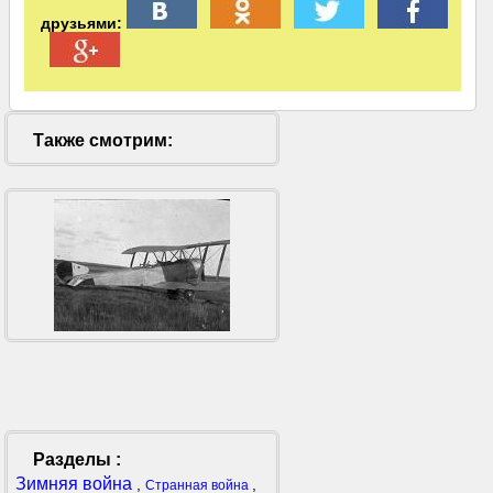
друзьями:
Также смотрим:
Разделы :
Зимняя война
,
,
Странная война