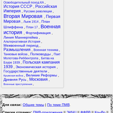
,
Освободительный поход КА
История СССР
Российская
,
Империя
,
,
Русские революции
Вторая Мировая
Первая
,
Мировая
,
,
План
Льеж 1914
Военная
Шлиффена
,
,
План 17
история
,
Фортификация
,
Линия Маннергейма
,
,
Альтернативная История
Межвоенный период
,
Размышления
,
,
Военная техника
,
Полководцы
,
Танковые войска
Пакт
,
Молотова-Риббентропа
Битва на
Польская кампания
,
Бзуре 1939
1939
,
Экономическая история
,
Государственные деятели
,
,
Великие Реформы
,
Крымская война
Московия
Древняя Русь
,
,
,
Военные преступления
Для связи:
Общие темы
|
По теме ПМВ
.
Списки страниц:
ПМВ-приложения
||
ЭИЧЦ
||
ФФВВ
||
КрыВо
||