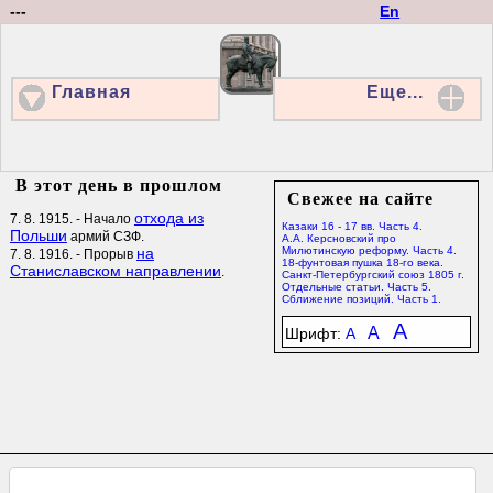
---
En
Главная
Еще...
В этот день в прошлом
Свежее на сайте
отхода из
7. 8. 1915. - Начало
Казаки 16 - 17 вв. Часть 4.
Польши
армий СЗФ.
А.А. Керсновский про
на
Милютинскую реформу. Часть 4.
7. 8. 1916. - Прорыв
18-фунтовая пушка 18-го века.
Станиславском направлении
.
Санкт-Петербургский союз 1805 г.
Отдельные статьи. Часть 5.
Сближение позиций. Часть 1.
A
A
Шрифт:
A