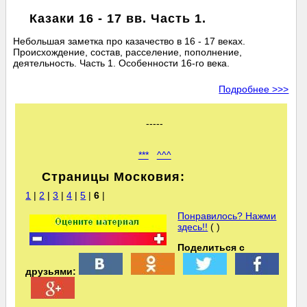
Казаки 16 - 17 вв. Часть 1.
Небольшая заметка про казачество в 16 - 17 веках.
Происхождение, состав, расселение, пополнение,
деятельность. Часть 1. Особенности 16-го века.
Подробнее >>>
-----
***
^^^
Страницы Московия:
1
|
2
|
3
|
4
|
5
|
6
|
Понравилось? Нажми
здесь!!
( )
Поделиться с
друзьями: