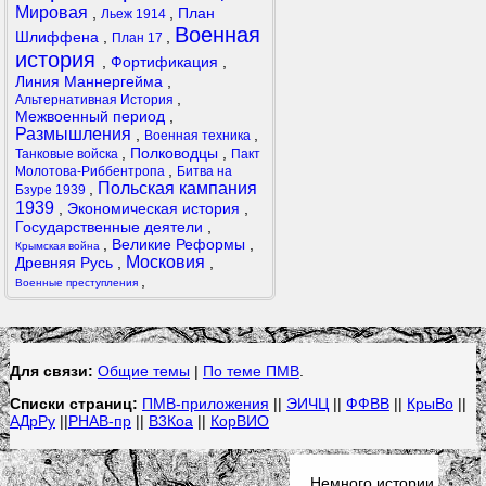
Мировая
,
,
План
Льеж 1914
Военная
Шлиффена
,
,
План 17
история
,
Фортификация
,
Линия Маннергейма
,
,
Альтернативная История
Межвоенный период
,
Размышления
,
,
Военная техника
,
Полководцы
,
Танковые войска
Пакт
,
Молотова-Риббентропа
Битва на
Польская кампания
,
Бзуре 1939
1939
,
Экономическая история
,
Государственные деятели
,
,
Великие Реформы
,
Крымская война
Московия
Древняя Русь
,
,
,
Военные преступления
Для связи:
Общие темы
|
По теме ПМВ
.
Списки страниц:
ПМВ-приложения
||
ЭИЧЦ
||
ФФВВ
||
КрыВо
||
АДрРу
||
РНАВ-пр
||
В3Коа
||
КорВИО
Немного истории