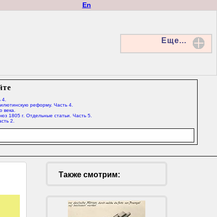
En
Еще...
йте
 4.
Милютинскую реформу. Часть 4.
о века.
юз 1805 г. Отдельные статьи. Часть 5.
сть 2.
Также смотрим: