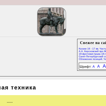
Свежее на са
Казаки 16 - 17 вв. Часть
А.А. Керсновский про 
18-фунтовая пушка 18-г
Санкт-Петербургский со
Сближение позиций. Ча
A
A
Шрифт:
A
ая техника
-----