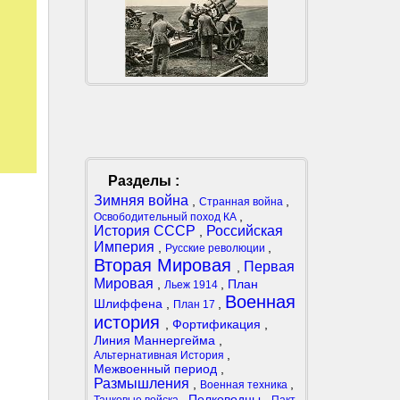
Разделы :
Зимняя война
,
,
Странная война
,
Освободительный поход КА
История СССР
Российская
,
Империя
,
,
Русские революции
Вторая Мировая
Первая
,
Мировая
,
,
План
Льеж 1914
Военная
Шлиффена
,
,
План 17
история
,
Фортификация
,
Линия Маннергейма
,
,
Альтернативная История
Межвоенный период
,
Размышления
,
,
Военная техника
,
Полководцы
,