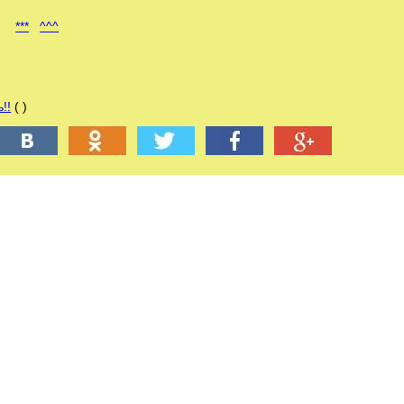
***
^^^
!!
( )