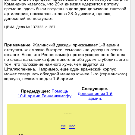
Командиру казалось, что 29-я дивизия удержится к этому
времени; здесь были введены в дело два дивизиона тяжелой
артиллерии, показалась голова 28-й дивизии, однако,
донесений не поступает.
ЦВИА. Дело № 137323, л. 287.
Примечание.
Жилинский дважды приказывает 1-й армии
отступать как можно быстрее, ссылаясь на угрозу на левом
фланге. Ясно, что Ренненкампф против ускоренного бегства,
но слова начальника фронтового штаба должны убедить его в
том, что положение намного хуже, чем видится из
Шталлюпенена. Например, еще один вражеский корпус
может совершать обходной маневр южнее 1-го (германского)
корпуса, незаметно для 1-й армии.
Следующее:
Предыдущее:
Помощь
Донесения из 1-й
10-й армии Ренненкампфу
армии.
-----
***
^^^