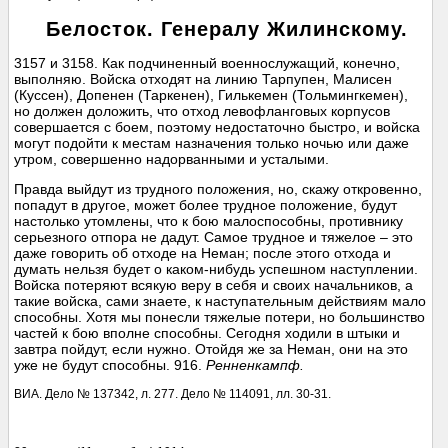
Белосток. Генералу Жилинскому.
3157 и 3158. Как подчиненный военнослужащий, конечно,
выполняю. Войска отходят на линию Тарпупен, Малисен
(Куссен), Допенен (Таркенен), Гилькемен (Тольмингкемен),
но должен доложить, что отход левофланговых корпусов
совершается с боем, поэтому недостаточно быстро, и войска
могут подойти к местам назначения только ночью или даже
утром, совершенно надорванными и усталыми.
Правда выйдут из трудного положения, но, скажу откровенно,
попадут в другое, может более трудное положение, будут
настолько утомлены, что к бою малоспособны, противнику
серьезного отпора не дадут. Самое трудное и тяжелое – это
даже говорить об отходе на Неман; после этого отхода и
думать нельзя будет о каком-нибудь успешном наступлении.
Войска потеряют всякую веру в себя и своих начальников, а
такие войска, сами знаете, к наступательным действиям мало
способны. Хотя мы понесли тяжелые потери, но большинство
частей к бою вполне способны. Сегодня ходили в штыки и
завтра пойдут, если нужно. Отойдя же за Неман, они на это
уже не будут способны. 916.
Ренненкампф.
ВИА. Дело № 137342, л. 277. Дело № 114091, лл. 30-31.