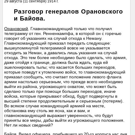
29 августа (11 сентября) 1914 г.
Разговор генералов Орановского
и Байова.
Орановский
. Главнокомандующий только что получил
телеграмму от ген. Ренненкампфа, в которой он с горечью
говорит об указаниях на случай отхода к Неману.
Главнокомандующий приказал передать следующее:
вышеупомянутой телеграммой вовсе не указывается
отходить за Неман, а давались лишь указания на случай
отхода. Это тем более необходимо было сделать, что армия,
даже отойдя к границе, должна была ждать, куда ей
эшелонировать тылы; что касается больших переходов,
которые поведут к утомлению войск, то главнокомандующий
приказал сообщить, что считает положение левого фланга
армии настолько серьезным, что прежде всего необходимо
выйти из района, угрожающего охватом, что может быть
сделано только при помощи больших переходов, иначе
войска, которые прикрывают обход, будут подвергнуты в
высшей степени продолжительным и серьезным (потерям).
Во всяком случае командующий армией на месте,
обстановка ему столь же ясна, как и вам, и
главнокомандующий выражает уверенность, что будут
приняты все меры, дабы выйти из угрожающего положения.
Нет ли новых сведений?
Байов
. Видел офицера, прибывшего из 20-го корпуса час дня.