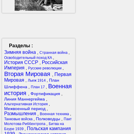
Разделы :
Зимняя война
,
,
Странная война
,
Освободительный поход КА
История СССР
Российская
,
Империя
,
,
Русские революции
Вторая Мировая
Первая
,
Мировая
,
,
План
Льеж 1914
Военная
Шлиффена
,
,
План 17
история
,
Фортификация
,
Линия Маннергейма
,
,
Альтернативная История
Межвоенный период
,
Размышления
,
,
Военная техника
,
Полководцы
,
Танковые войска
Пакт
,
Молотова-Риббентропа
Битва на
Польская кампания
,
Бзуре 1939
1939