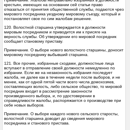
Примечание. Жалобы неправильно избранных в должности
крестьян, имеющих на основании сей статьи право
отказаться от принятия общественной службы, подаются чрез
мирового посредника уездному мировому съезду, который и
постановляет свое по сим жалобам решение.
120. Волостной старшина утверждается в должности
мировым посредником и приводится им к присяге на
верность службы. Об утверждении его мировой посредник
сообщает становому приставу.
Примечание. О выборе нового волостного старшины, доносит
мировому посреднику выбывший старшина.
121. Все прочие, избранные сходами, должностные лица
вступают в отправление своей должности немедленно по
избрании. Если же на незаконность избрания последует
жалоба, не далее как в течение недели после выборов, и не
менее, как от одной пятой части всего числа домохозяев,
составляющих волость, либо сельское общество, то мировой
посредник входит в рассмотрение законности
произведенного выбора, и, по удостоверении в
справедливости жалобы, распоряжается о производстве при
себе новых выборов.
Примечание. О выборе каждого нового сельского старосты,
волостной старшина доводит до сведения мирового
посредника и станового пристава.