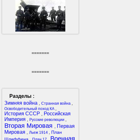
=======
=======
Разделы :
Зимняя война
,
,
Странная война
,
Освободительный поход КА
История СССР
Российская
,
Империя
,
,
Русские революции
Вторая Мировая
Первая
,
Мировая
,
,
План
Льеж 1914
Военная
Шлиффена
,
,
План 17