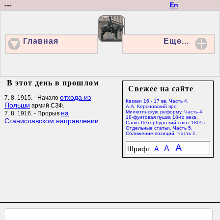
---
En
Главная
Еще...
В этот день в прошлом
Свежее на сайте
отхода из
7. 8. 1915. - Начало
Казаки 16 - 17 вв. Часть 4.
Польши
армий СЗФ.
А.А. Керсновский про
на
Милютинскую реформу. Часть 4.
7. 8. 1916. - Прорыв
18-фунтовая пушка 18-го века.
Станиславском направлении
.
Санкт-Петербургский союз 1805 г.
Отдельные статьи. Часть 5.
Сближение позиций. Часть 1.
A
A
Шрифт:
A