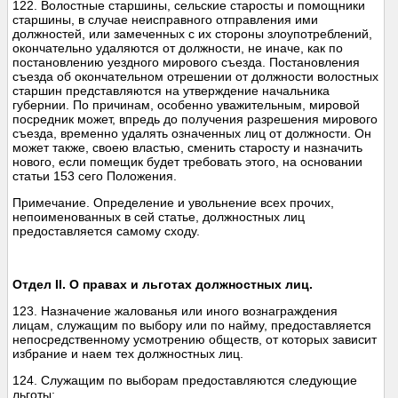
122. Волостные старшины, сельские старосты и помощники
старшины, в случае неисправного отправления ими
должностей, или замеченных с их стороны злоупотреблений,
окончательно удаляются от должности, не иначе, как по
постановлению уездного мирового съезда. Постановления
съезда об окончательном отрешении от должности волостных
старшин представляются на утверждение начальника
губернии. По причинам, особенно уважительным, мировой
посредник может, впредь до получения разрешения мирового
съезда, временно удалять означенных лиц от должности. Он
может также, своею властью, сменить старосту и назначить
нового, если помещик будет требовать этого, на основании
статьи 153 сего Положения.
Примечание. Определение и увольнение всех прочих,
непоименованных в сей статье, должностных лиц
предоставляется самому сходу.
Отдел II. О правах и льготах должностных лиц.
123. Назначение жалованья или иного вознаграждения
лицам, служащим по выбору или по найму, предоставляется
непосредственному усмотрению обществ, от которых зависит
избрание и наем тех должностных лиц.
124. Служащим по выборам предоставляются следующие
льготы: