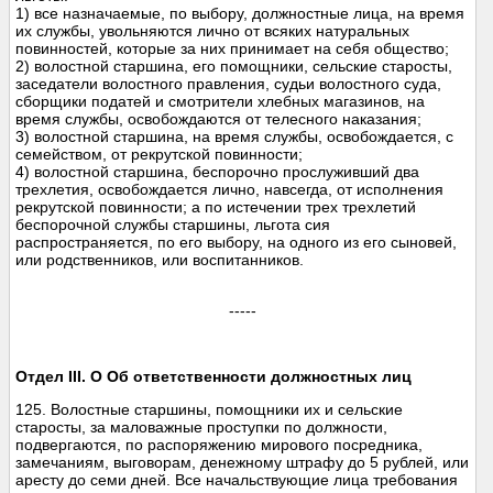
1) все назначаемые, по выбору, должностные лица, на время
их службы, увольняются лично от всяких натуральных
повинностей, которые за них принимает на себя общество;
2) волостной старшина, его помощники, сельские старосты,
заседатели волостного правления, судьи волостного суда,
сборщики податей и смотрители хлебных магазинов, на
время службы, освобождаются от телесного наказания;
3) волостной старшина, на время службы, освобождается, с
семейством, от рекрутской повинности;
4) волостной старшина, беспорочно прослуживший два
трехлетия, освобождается лично, навсегда, от исполнения
рекрутской повинности; а по истечении трех трехлетий
беспорочной службы старшины, льгота сия
распространяется, по его выбору, на одного из его сыновей,
или родственников, или воспитанников.
-----
Отдел III. О Об ответственности должностных лиц
125. Волостные старшины, помощники их и сельские
старосты, за маловажные проступки по должности,
подвергаются, по распоряжению мирового посредника,
замечаниям, выговорам, денежному штрафу до 5 рублей, или
аресту до семи дней. Все начальствующие лица требования