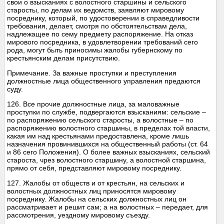
свои о взысканиях с волостного старшины и сельского
старосты, по делам их ведомств, заявляют мировому
посреднику, который, по удостоверении в справедливости
требования, делает, смотря по обстоятельствам дела,
надлежащее по сему предмету распоряжение. На отказ
мирового посредника, в удовлетворении требований сего
рода, могут быть приносимы жалобы губернскому по
крестьянским делам присутствию.
Примечание. За важные проступки и преступления
должностные лица общественного управления предаются
суду.
126. Все прочие должностные лица, за маловажные
проступки по службе, подвергаются взысканиям: сельские –
по распоряжению сельского старосты, а волостные – по
распоряжению волостного старшины, в пределах той власти,
какая им над крестьянами предоставлена, кроме лишь
назначения провинившихся на общественный работы (ст. 64
и 86 сего Положения). О более важных взысканиях, сельский
староста, чрез волостного старшину, а волостной старшина,
прямо от себя, представляют мировому посреднику.
127. Жалобы от обществ и от крестьян, на сельских и
волостных должностных лиц приносятся мировому
посреднику. Жалобы на сельских должностных лиц он
рассматривает и решит сам; а на волостных – передает, для
рассмотрения, уездному мировому съезду.