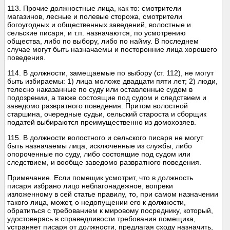
113. Прочие должностные лица, как то: смотрители
магазинов, лесные и полевые сторожа, смотрители
богоугодных и общественных заведений, волостные и
сельские писаря, и т.п. назначаются, по усмотрению
общества, либо по выбору, либо по найму. В последнем
случае могут быть назначаемы и посторонние лица хорошего
поведения.
114. В должности, замещаемые по выбору (ст. 112), не могут
быть избираемы: 1) лица моложе двадцати пяти лет; 2) люди,
телесно наказанные по суду или оставленные судом в
подозрении, а также состоящие под судом и следствием и
заведомо развратного поведения. Притом волостной
старшина, очередные судьи, сельский староста и сборщик
податей выбираются преимущественно из домохозяев.
115. В должности волостного и сельского писаря не могут
быть назначаемы лица, исключенные из службы, либо
опороченные по суду, либо состоящие под судом или
следствием, и вообще заведомо развратного поведения.
Примечание. Если помещик усмотрит, что в должность
писаря избрано лицо неблагонадежное, вопреки
изложенному в сей статье правилу, то, при самом назначении
такого лица, может, о недопущении его к должности,
обратиться с требованием к мировому посреднику, который,
удостоверясь в справедливости требования помещика,
устраняет писаря от должности, предлагая сходу назначить,