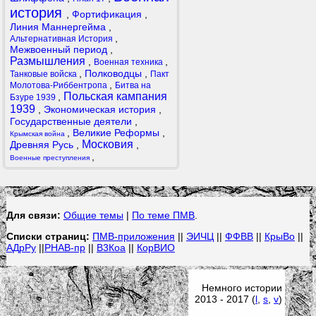
история
,
Фортификация
,
Линия Маннергейма
,
,
Альтернативная История
Межвоенный период
,
Размышления
,
,
Военная техника
,
Полководцы
,
Танковые войска
Пакт
,
Молотова-Риббентропа
Битва на
Польская кампания
,
Бзуре 1939
1939
,
Экономическая история
,
Государственные деятели
,
,
Великие Реформы
,
Крымская война
Московия
Древняя Русь
,
,
,
Военные преступления
Для связи:
Общие темы
|
По теме ПМВ
.
Списки страниц:
ПМВ-приложения
||
ЭИЧЦ
||
ФФВВ
||
КрыВо
||
АДрРу
||
РНАВ-пр
||
В3Коа
||
КорВИО
Немного истории
2013 - 2017 (
l
,
s
,
v
)