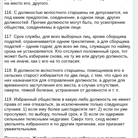
на место его, другого.
116. С должностью волостного старшины не допускается, ни
под каким предлогом, соединение, в одном лице, других
должностей. Прочие должности могут быть, по усмотрению
общества, соединяемы в одном лице.
117. Срок службы, для всех выборных лиц, кроме сборщика
податей, ограничивается одним трехлетием, а для сборщика
податей – одним годом; для всех же лиц, служащих по найму,
срока не установляется. Кто отслужил положенный срок, тот
может быть избираем снова, на ту же или другую должность,
но не иначе, как с его на то согласия.
118. В должности волостного старшины, помощников его и
сельских старост избирается по два лица, с тем, что одно из
них назначается для отправления должности, а другое для
временного заступления его места, в случае отсутствия,
смерти, тяжкой болезни, устранения от должности и т. п.
119. Избранный обществом в какую-либо должность не имеет
права от нее отказаться, за исключением только следующих
случаев: 1) если ему более шестидесяти лет; 2) если он уже
прослужил, по выбору, полный срок, и 3) если он одержим
сильными телесными недугами. Сверх того, сход может
увольнять избранного и по другим причинам, кои признает
уважительными.