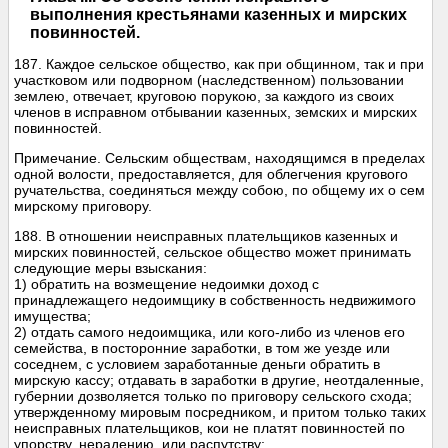
выполнения крестьянами казенных и мирских
повинностей.
187. Каждое сельское общество, как при общинном, так и при
участковом или подворном (наследственном) пользовании
землею, отвечает, круговою порукою, за каждого из своих
членов в исправном отбывании казенных, земских и мирских
повинностей.
Примечание. Сельским обществам, находящимся в пределах
одной волости, предоставляется, для облегчения кругового
ручательства, соединяться между собою, по общему их о сем
мирскому приговору.
188. В отношении неисправных плательщиков казенных и
мирских повинностей, сельское общество может принимать
следующие меры взыскания:
1) обратить на возмещение недоимки доход с
принадлежащего недоимщику в собственность недвижимого
имущества;
2) отдать самого недоимщика, или кого-либо из членов его
семейства, в посторонние заработки, в том же уезде или
соседнем, с условием заработанные деньги обратить в
мирскую кассу; отдавать в заработки в другие, неотдаленные,
губернии дозволяется только по приговору сельского схода;
утвержденному мировым посредником, и притом только таких
неисправных плательщиков, кои не платят повинностей по
упорству, нерадению, или распутству;