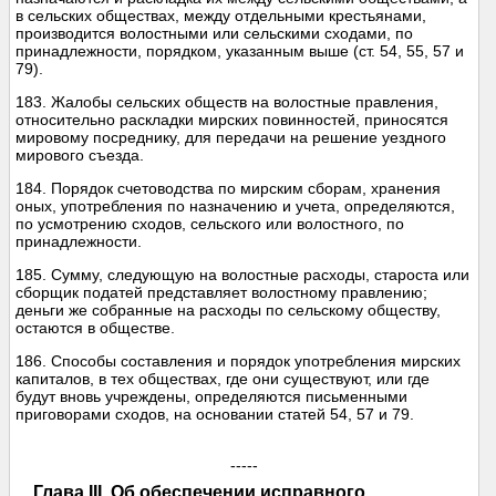
в сельских обществах, между отдельными крестьянами,
производится волостными или сельскими сходами, по
принадлежности, порядком, указанным выше (ст. 54, 55, 57 и
79).
183. Жалобы сельских обществ на волостные правления,
относительно раскладки мирских повинностей, приносятся
мировому посреднику, для передачи на решение уездного
мирового съезда.
184. Порядок счетоводства по мирским сборам, хранения
оных, употребления по назначению и учета, определяются,
по усмотрению сходов, сельского или волостного, по
принадлежности.
185. Сумму, следующую на волостные расходы, староста или
сборщик податей представляет волостному правлению;
деньги же собранные на расходы по сельскому обществу,
остаются в обществе.
186. Способы составления и порядок употребления мирских
капиталов, в тех обществах, где они существуют, или где
будут вновь учреждены, определяются письменными
приговорами сходов, на основании статей 54, 57 и 79.
-----
Глава III. Об обеспечении исправного