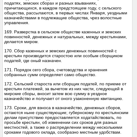
податях, земских сборах и разных взываниях,
причитающихся, в каждом предстоящем году, с сельского
общества, рассылаются, в первых числах Января, уездными
казначействами в подлежащие общества, чрез волостные
управления.
169. Разверстка в сельском обществе казенных и земских
повинностей, денежных и натуральных, между крестьянами,
делается миром.
170. Сбор казенных и земских денежных повинностей с
крестьян производится старостою или особым сборщиком
податей, где оный назначен.
171. Порядок сего сбора, счетоводства и хранения
собранных сумм определяет само общество.
172. Сельский староста или сборщик податей, по приеме от
крестьян платежей, за вычетом из них части, следующей в
мирские сборы, вносит затем всю сумму в уездное
казначейство и получает от оного узаконенную квитанцию.
173. Сроки, для взноса в казначейство, денежных сборов,
остаются ныне существующие; губернскому по крестьянским
делам присутствию предоставляется ходатайствовать, по
просьбе крестьян, об изменении сих сроков для разных
местностей, а также о распределении между несколькими
сроками годового оклада, сообразно местным удобствам.