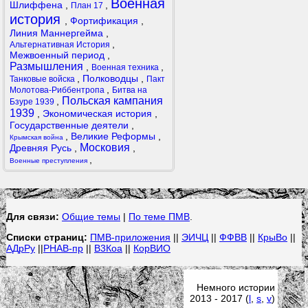
Военная
Шлиффена
,
,
План 17
история
,
Фортификация
,
Линия Маннергейма
,
,
Альтернативная История
Межвоенный период
,
Размышления
,
,
Военная техника
,
Полководцы
,
Танковые войска
Пакт
,
Молотова-Риббентропа
Битва на
Польская кампания
,
Бзуре 1939
1939
,
Экономическая история
,
Государственные деятели
,
,
Великие Реформы
,
Крымская война
Московия
Древняя Русь
,
,
,
Военные преступления
Для связи:
Общие темы
|
По теме ПМВ
.
Списки страниц:
ПМВ-приложения
||
ЭИЧЦ
||
ФФВВ
||
КрыВо
||
АДрРу
||
РНАВ-пр
||
В3Коа
||
КорВИО
Немного истории
2013 - 2017 (
l
,
s
,
v
)