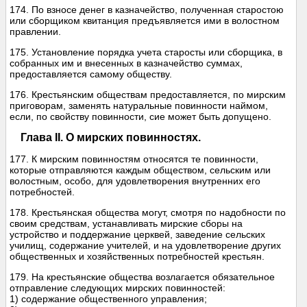
174. По взносе денег в казначейство, полученная старостою
или сборщиком квитанция предъявляется ими в волостном
правлении.
175. Установление порядка учета старосты или сборщика, в
собранных им и внесенных в казначейство суммах,
предоставляется самому обществу.
176. Крестьянским обществам предоставляется, по мирским
приговорам, заменять натуральные повинности наймом,
если, по свойству повинности, сие может быть допущено.
Глава II. О мирских повинностях.
177. К мирским повинностям относятся те повинности,
которые отправляются каждым обществом, сельским или
волостным, особо, для удовлетворения внутренних его
потребностей.
178. Крестьянская общества могут, смотря по надобности по
своим средствам, устанавливать мирские сборы на
устройство и поддержание церквей, заведение сельских
училищ, содержание учителей, и на удовлетворение других
общественных и хозяйственных потребностей крестьян.
179. На крестьянские общества возлагается обязательное
отправление следующих мирских повинностей:
1) содержание общественного управления;