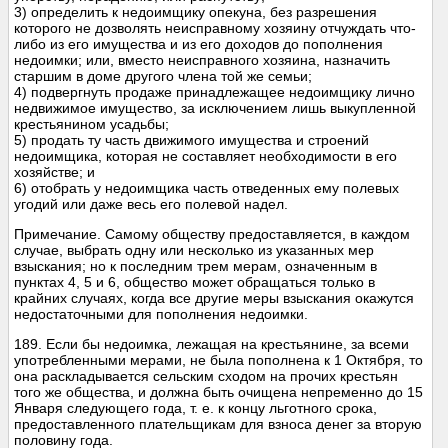
3) определить к недоимщику опекуна, без разрешения
которого не дозволять неисправному хозяину отчуждать что-
либо из его имущества и из его доходов до пополнения
недоимки; или, вместо неисправного хозяина, назначить
старшим в доме другого члена той же семьи;
4) подвергнуть продаже принадлежащее недоимщику лично
недвижимое имущество, за исключением лишь выкупленной
крестьянином усадьбы;
5) продать ту часть движимого имущества и строений
недоимщика, которая не составляет необходимости в его
хозяйстве; и
6) отобрать у недоимщика часть отведенных ему полевых
угодий или даже весь его полевой надел.
Примечание. Самому обществу предоставляется, в каждом
случае, выбрать одну или несколько из указанных мер
взыскания; но к последним трем мерам, означенным в
пунктах 4, 5 и 6, общество может обращаться только в
крайних случаях, когда все другие меры взыскания окажутся
недостаточными для пополнения недоимки.
189. Если бы недоимка, лежащая на крестьянине, за всеми
употребленными мерами, не была пополнена к 1 Октября, то
она раскладывается сельским сходом на прочих крестьян
того же общества, и должна быть очищена непременно до 15
Января следующего года, т. е. к концу льготного срока,
предоставленного плательщикам для взноса денег за вторую
половину года.