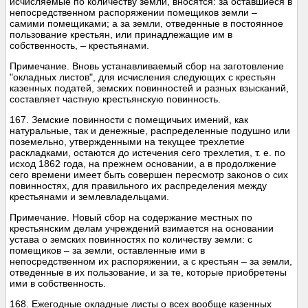
исчисляемые по количеству земли, вносятся: за оставшиеся в
непосредственном распоряжении помещиков земли –
самими помещиками; а за земли, отведенные в постоянное
пользование крестьян, или принадлежащие им в
собственность, – крестьянами.
Примечание. Вновь устанавливаемый сбор на заготовление
"окладных листов", для исчисления следующих с крестьян
казенных податей, земских повинностей и разных взысканий,
составляет частную крестьянскую повинность.
167. Земские повинности с помещичьих имений, как
натуральные, так и денежные, распределенные подушно или
поземельно, утвержденными на текущее трехлетие
раскладками, остаются до истечения сего трехлетия, т. е. по
исход 1862 года, на прежнем основании, а в продолжение
сего времени имеет быть совершен пересмотр законов о сих
повинностях, для правильного их распределения между
крестьянами и землевладельцами.
Примечание. Новый сбор на содержание местных по
крестьянским делам учреждений взимается на основании
устава о земских повинностях по количеству земли: с
помещиков – за земли, оставленные ими в
непосредственном их распоряжении, а с крестьян – за земли,
отведенные в их пользование, и за те, которые приобретены
ими в собственность.
168. Ежегодные окладные листы о всех вообще казенных