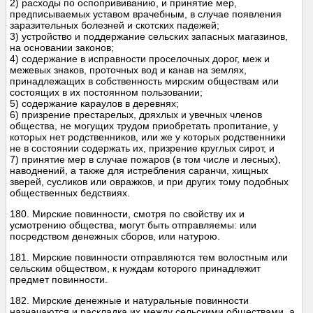
2) расходы по оспопрививанию, и принятие мер,
предписываемых уставом врачебным, в случае появления
заразительных болезней и скотских падежей;
3) устройство и поддержание сельских запасных магазинов,
на основании законов;
4) содержание в исправности проселочных дорог, меж и
межевых знаков, проточных вод и канав на землях,
принадлежащих в собственность мирским обществам или
состоящих в их постоянном пользовании;
5) содержание караулов в деревнях;
6) призрение престарелых, дряхлых и увечных членов
общества, не могущих трудом приобретать пропитание, у
которых нет родственников, или же у которых родственники
не в состоянии содержать их, призрение круглых сирот, и
7) принятие мер в случае пожаров (в том числе и лесных),
наводнений, а также для истребления саранчи, хищных
зверей, сусликов или овражков, и при других тому подобных
общественных бедствиях.
180. Мирские повинности, смотря по свойству их и
усмотрению общества, могут быть отправляемы: или
посредством денежных сборов, или натурою.
181. Мирские повинности отправляются тем волостным или
сельским обществом, к нуждам которого принадлежит
предмет повинности.
182. Мирские денежные и натуральные повинности
назначаются и раскладка их между сельскими обществами, а