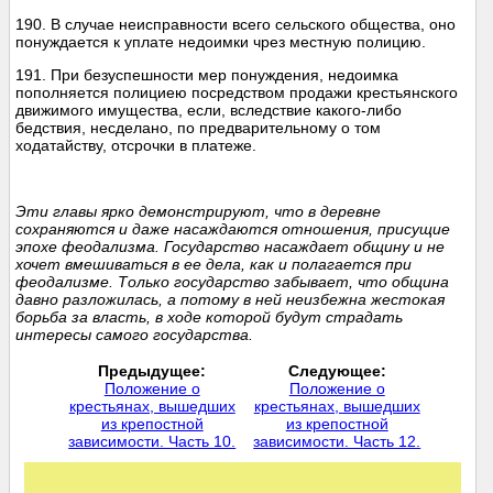
190. В случае неисправности всего сельского общества, оно
понуждается к уплате недоимки чрез местную полицию.
191. При безуспешности мер понуждения, недоимка
пополняется полициею посредством продажи крестьянского
движимого имущества, если, вследствие какого-либо
бедствия, несделано, по предварительному о том
ходатайству, отсрочки в платеже.
Эти главы ярко демонстрируют, что в деревне
сохраняются и даже насаждаются отношения, присущие
эпохе феодализма. Государство насаждает общину и не
хочет вмешиваться в ее дела, как и полагается при
феодализме. Только государство забывает, что община
давно разложилась, а потому в ней неизбежна жестокая
борьба за власть, в ходе которой будут страдать
интересы самого государства.
Предыдущее:
Следующее:
Положение о
Положение о
крестьянах, вышедших
крестьянах, вышедших
из крепостной
из крепостной
зависимости. Часть 10.
зависимости. Часть 12.