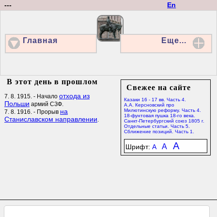
---
En
Главная
Еще...
В этот день в прошлом
Свежее на сайте
отхода из
7. 8. 1915. - Начало
Казаки 16 - 17 вв. Часть 4.
Польши
армий СЗФ.
А.А. Керсновский про
на
Милютинскую реформу. Часть 4.
7. 8. 1916. - Прорыв
18-фунтовая пушка 18-го века.
Станиславском направлении
.
Санкт-Петербургский союз 1805 г.
Отдельные статьи. Часть 5.
Сближение позиций. Часть 1.
A
A
Шрифт:
A