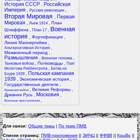
История СССР
Российская
,
Империя
,
,
Русские революции
Вторая Мировая
Первая
,
Мировая
,
,
План
Льеж 1914
Военная
Шлиффена
,
,
План 17
история
,
Фортификация
,
Линия Маннергейма
,
,
Альтернативная История
Межвоенный период
,
Размышления
,
,
Военная техника
,
Полководцы
,
Танковые войска
Пакт
,
Молотова-Риббентропа
Битва на
Польская кампания
,
Бзуре 1939
1939
,
Экономическая история
,
Государственные деятели
,
,
Великие Реформы
,
Крымская война
Московия
Древняя Русь
,
,
,
Военные преступления
Для связи:
Общие темы
|
По теме ПМВ
.
Списки страниц:
ПМВ-приложения
||
ЭИЧЦ
||
ФФВВ
||
КрыВо
||