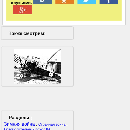
друзьями:
Также смотрим:
Разделы :
Зимняя война
,
,
Странная война
,
Освободительный поход КА