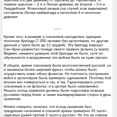
эшелона (по две дивизии) от Бурлюка до Тарханлара. В
первом эшелоне – 2-я и Легкая дивизии; во втором – 3-я и
Гвардейская. Фланговый резерв (на случай атак кавалерии)
составляли Легкая кавбригада и неполная 4-я пехотная
дивизия.
-----
Кроме того, в резерве у союзников находилась турецкая
пехотная бригада (7.000 человек без артиллерии, по другим
данным у турок было до 12 орудий). Эту бригаду маршал
Сен-Арно разместил позади своего правого фланга (у моря).
Видимо, никакого доверия этой бригаде не было, хотя по
обученности и вооружению эти войска были не хуже прочих.
В общем, армия союзников была многочисленней русской, но
и занимала более широкий фронт, чтобы можно было
осуществить охват обоих флангов. Но плотность построения
войск и артиллерии была примерно одинаковой. Поэтому бой
вполне мог повернуться и так, и так. Гарантировать успех
союзникам и на флангах, и в центре было невозможно.
Решать исход сражения должны были подготовка позиции
русскими перед боем, а также маневрирование сторон в день
сражения.
Можно говорить, конечно, что исход сражения был
предрешен наличием в союзной армии примерно 20 тысяч
нарезных ружей против 3 тысяч у русских. Но это не совсем