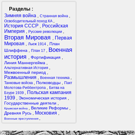
Разделы :
Зимняя война
,
,
Странная война
,
Освободительный поход КА
История СССР
Российская
,
Империя
,
,
Русские революции
Вторая Мировая
Первая
,
Мировая
,
,
План
Льеж 1914
Военная
Шлиффена
,
,
План 17
история
,
Фортификация
,
Линия Маннергейма
,
,
Альтернативная История
Межвоенный период
,
Размышления
,
,
Военная техника
,
Полководцы
,
Танковые войска
Пакт
,
Молотова-Риббентропа
Битва на
Польская кампания
,
Бзуре 1939
1939
,
Экономическая история
,
Государственные деятели
,
,
Великие Реформы
,
Крымская война
Московия
Древняя Русь
,
,
,
Военные преступления