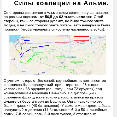
Силы коалиции на Альме.
Со стороны союзников в Альминском сражении участвовало,
по разным оценкам,
от 56,5 до 62 тысяч человек
. С той
стороны, как и со стороны русских, не было точного учета
людей, и не было точного учета потерь, зато наверняка были
приписки (чтобы увеличить списочную численность войск).
С учетом потерь от болезней, крупнейшим из контингентов
союзников был французский: ориентировоно 28 тысяч
человек при 68 орудиях (по штату – при 72 орудиях) под
командованием маршала Сен-Арно. По диспозиции к
сражению французские войска располагались на правом
фланге от берега моря до Бурлюка. Организационно это
были 4 дивизии (40 батальонов). У самого моря должна была
наступать 2-я дивизия (11 батальонов: 6-й и 50-й линейные
полки, 7-й легкий полк, 3-й полк зуавов, 3 стрелковых