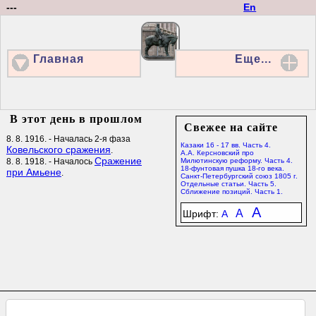
---
En
Главная
Еще...
В этот день в прошлом
Свежее на сайте
8. 8. 1916. - Началась 2-я фаза
Казаки 16 - 17 вв. Часть 4.
Ковельского сражения
.
А.А. Керсновский про
Сражение
8. 8. 1918. - Началось
Милютинскую реформу. Часть 4.
18-фунтовая пушка 18-го века.
при Амьене
.
Санкт-Петербургский союз 1805 г.
Отдельные статьи. Часть 5.
Сближение позиций. Часть 1.
A
A
Шрифт:
A