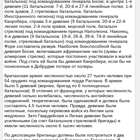
батальона) под командованием генерала Боске; в центре 1-я
дивизия (11 батальонов: 7-й, 20-й и 27-й линейные полки, 1-й
полк зуавов, 2 стрелковых батальона, батальон
Иностраннного легиона) под командованием генерала
Канробера; справа 3-я дивизия (9 батальонов: 20-й и 22-й
легкие полки, 2-й полк зуавов, морской полк, батальон
стрелков) под командованием принца Наполеона. Наконец,
4-я дивизия (9 батальонов: 19-й, 26-й, 39-й, 74-й линейные
полки, стрелковый батальон) под командованием генерала
Форе составляла резерв. Наиболее боеспособной была
дивизия Боске, включавшая африканские части (зуавы и
алжирские стрелки), которые постоянно участвовали в малой
войне. Под стать ей была бы дивизия Канробера, если бы не
понесенные в Добрудже потери от холеры.
Британская армия численностью около 27 тысяч человек при
54 орудиях под командованием лорда Раглана. В армии
было 5 дивизий (вернее, бригад по 6 полноценных
батальонов). В отличие от французов, у которых численность
дивизий сильно колебалась, численность английских
соединений, теоретически, была одинаковой и должна была
составлять 4,5 тысячи человек. Правда, дивизии были
неполные, поскольку перевозка войск из Англии шла
медленно. Зато Гвардейская и Легкая дивизии были
усиленными (за счет батальонов стрелковой бригады) и
имели численность около 6 тысяч человек.
По диспозиции британцы должны были построиться в два