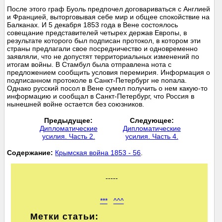
После этого граф Буоль предпочел договариваться с Англией
и Францией, выторговывая себе мир и общее спокойствие на
Балканах. И 5 декабря 1853 года в Вене состоялось
совещание представителей четырех держав Европы, в
результате которого был подписан протокол, в котором эти
страны предлагали свое посредничество и одновременно
заявляли, что не допустят территориальных изменений по
итогам войны. В Стамбул была отправлена нота с
предложением сообщить условия перемирия. Информация о
подписанном протоколе в Санкт-Петербург не попала.
Однако русский посол в Вене сумел получить о нем какую-то
информацию и сообщал в Санкт-Петербург, что Россия в
нынешней войне остается без союзников.
Предыдущее:
Следующее:
Дипломатические
Дипломатические
усилия. Часть 2.
усилия. Часть 4.
Cодержание:
Крымская война 1853 - 56
.
-----
***
^^^
Метки статьи: