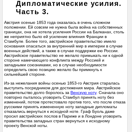
Дипломатические усилия.
Часть 3.
Австрия осенью 1853 года оказалась в очень сложном
положении. Ей совсем не нужна была война на собственных
границах, она не хотела усиления России на Балканах, столь
же неприятно было ей усиление влияния Франции в
Стамбуле. Более того, австрийское правительство имело
основания опасаться за внутренний мир в империи в случае
военных действий, а также в случае поддержки ею России.
Австрийское правительство не желало примыкать ни к одной
стороне намечающего конфликта между Россией и
западными союзниками, но в случае необходимости
определить свою позицию желало бы примкнуть к
сильнейшей стороне.
Из-за нежелания войны осенью 1853-го Австрия старалась
выступить посредником для достижения мира. Австрийское
правительство долго боролось за
Венскую ноту
. Сначала оно
повторно пыталось уговорить Стамбул принять ноту без
изменений, потом протестовало против того, что после отказа
русскими принять измененную ноту западные дипломаты
отказались вернуться к исходной ноте. Граф Буоль даже
просил австрийских послов в Париже и в Лондоне уговорить
правительства западных стран вернуться к исходному
проекту Венской ноты.