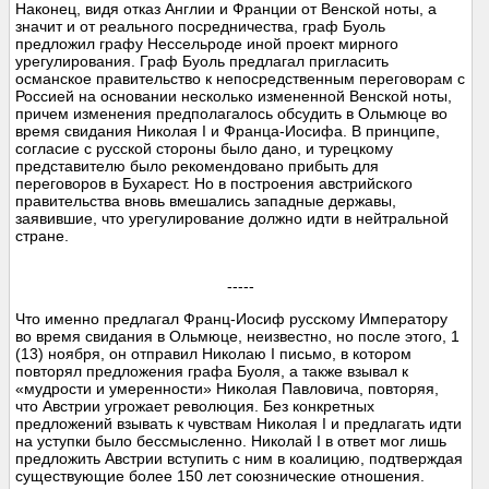
Наконец, видя отказ Англии и Франции от Венской ноты, а
значит и от реального посредничества, граф Буоль
предложил графу Нессельроде иной проект мирного
урегулирования. Граф Буоль предлагал пригласить
османское правительство к непосредственным переговорам с
Россией на основании несколько измененной Венской ноты,
причем изменения предполагалось обсудить в Ольмюце во
время свидания Николая I и Франца-Иосифа. В принципе,
согласие с русской стороны было дано, и турецкому
представителю было рекомендовано прибыть для
переговоров в Бухарест. Но в построения австрийского
правительства вновь вмешались западные державы,
заявившие, что урегулирование должно идти в нейтральной
стране.
-----
Что именно предлагал Франц-Иосиф русскому Императору
во время свидания в Ольмюце, неизвестно, но после этого, 1
(13) ноября, он отправил Николаю I письмо, в котором
повторял предложения графа Буоля, а также взывал к
«мудрости и умеренности» Николая Павловича, повторяя,
что Австрии угрожает революция. Без конкретных
предложений взывать к чувствам Николая I и предлагать идти
на уступки было бессмысленно. Николай I в ответ мог лишь
предложить Австрии вступить с ним в коалицию, подтверждая
существующие более 150 лет союзнические отношения.