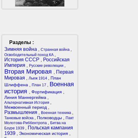
Разделы :
Зимняя война
,
,
Странная война
,
Освободительный поход КА
История СССР
Российская
,
Империя
,
,
Русские революции
Вторая Мировая
Первая
,
Мировая
,
,
План
Льеж 1914
Военная
Шлиффена
,
,
План 17
история
,
Фортификация
,
Линия Маннергейма
,
,
Альтернативная История
Межвоенный период
,
Размышления
,
,
Военная техника
,
Полководцы
,
Танковые войска
Пакт
,
Молотова-Риббентропа
Битва на
Польская кампания
,
Бзуре 1939
1939
,
Экономическая история
,