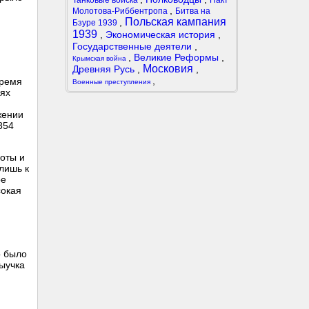
Танковые войска
Пакт
,
Молотова-Риббентропа
Битва на
Польская кампания
,
Бзуре 1939
1939
,
Экономическая история
,
Государственные деятели
,
,
Великие Реформы
,
Крымская война
Московия
Древняя Русь
,
,
,
время
Военные преступления
иях
жении
854
хоты и
лишь к
ое
сокая
о было
выучка