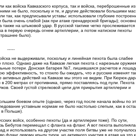
и как войска Кавказского корпуса, так и войска, переброшенные из
ними не было, поскольку и те, и другие действовали большими ма
али так, как предписывали уставы: использовали глубокие построен
и была очень слабой (как при атаке гренадерской бригады); основн
а также на штыковой удар. В русской тактике четко прослеживается
ка в первую очередь огнем артиллерии, а потом натиском пехоты
страшнее было).
-----
войска не выдерживали, поскольку и линейная пехота была слабее
е плохо. Однако даже на Кавказе легкая пехота с нарезным оружие
льные потери. Донская батарея №7, лишившаяся расчетов и лошад
 эффективность, то стоило бы ожидать, что и русские изменят так
е активных действий на Кавказе мы этого не видим. При Кюрюк-дар
 в 200 метрах от противника, прямо поставляясь под пули. Пехота
елков. Своей густой стрелковой цепи для прикрытия артиллерии и
ольшем боевом опыте (однако, через год после начала войны по э
 следование уставным нормам не было настолько слепым, как в ост
 в Польше).
ких войск, особенно пехоты (да и артиллерии тоже). По сути,
зь Бебутов перемещал с фланга на фланг. А вот пехота выполняла
азад и использовать на другом участке поля битвы уже не получалос
о фланг левому крылу турок, но активного участия в атаке на это 