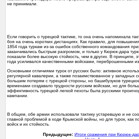
не принимали.
Если говорить о турецкой тактике, то она очень напоминала так
боя на очень коротких дистанциях. Как правило, для повышения
1854 года туркам из-за ошибок собственного командования при
заканчивались быстрым разгромом, и только у Кюрюк-дара турк
показали более высокую стойкость, чем в других. В принципе, 
года усиливался качественными войсками, переброшенными из
Основными отличиями турок от русских было: активное исполь
регулярной кавалерии, а также позаимствованное у западных 
большим потерям с турецкой стороны, но башибузуков турецко
временами создавало трудности русским войскам, но для больш
эффективность турецкой легкой пехоты была русскими проигн
кампании.
В общем, обе армии использовали тактику устаревшую и не со
главной проблемой в ходе Крымской войны, но для турок, как
войск и их стойкость.
Предыдущее:
Итоги сражения при Кюрюк-дар