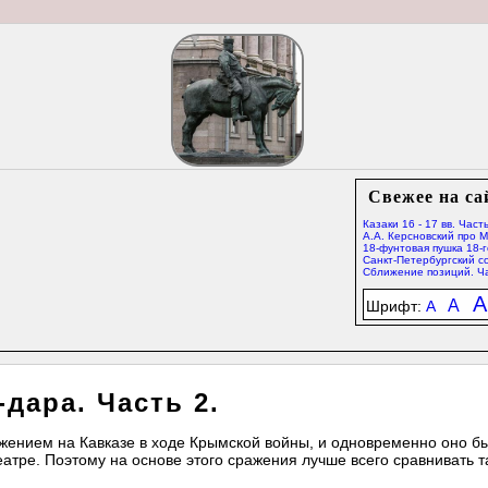
Свежее на са
Казаки 16 - 17 вв. Часть
А.А. Керсновский про 
18-фунтовая пушка 18-г
Санкт-Петербургский со
Сближение позиций. Ча
A
A
Шрифт:
A
дара. Часть 2.
ением на Кавказе в ходе Крымской войны, и одновременно оно б
тре. Поэтому на основе этого сражения лучше всего сравнивать т