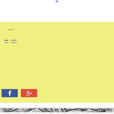
3.
-----
***
^^^