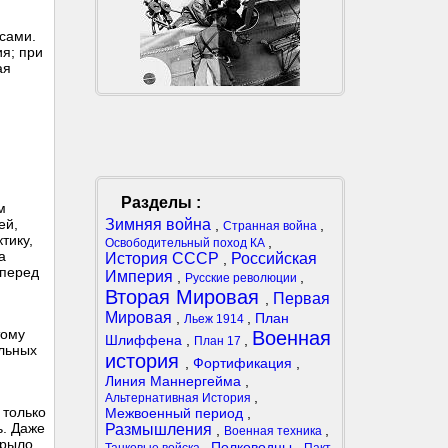
ссами.
ия; при
ая
Разделы :
м
Зимняя война
ей,
,
,
Странная война
тику,
,
Освободительный поход КА
а
История СССР
Российская
,
 перед
Империя
,
,
Русские революции
Вторая Мировая
Первая
,
Мировая
,
,
План
Льеж 1914
тому
Военная
Шлиффена
,
,
План 17
альных
история
,
Фортификация
,
Линия Маннергейма
,
,
Альтернативная История
 только
Межвоенный период
,
ь. Даже
Размышления
,
,
Военная техника
крыло
,
Полководцы
,