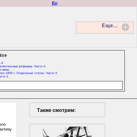
En
Еще...
йте
 4.
Милютинскую реформу. Часть 4.
о века.
юз 1805 г. Отдельные статьи. Часть 5.
сть 1.
Также смотрим:
ыло
актику