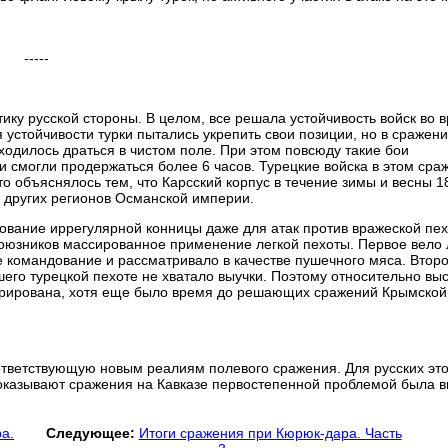
-----
тику русской стороны. В целом, все решала устойчивость войск во 
 устойчивости турки пытались укрепить свои позиции, но в сражен
ходилось драться в чистом поле. При этом повсюду такие бои
и смогли продержаться более 6 часов. Турецкие войска в этом сра
это объяснялось тем, что Карсский корпус в течение зимы и весны 1
 других регионов Османской империи.
зование иррегулярной конницы даже для атак против вражеской пе
союзников массированное применение легкой пехоты. Первое вело 
е командование и рассматривало в качестве пушечного мяса. Втор
его турецкой пехоте не хватало выучки. Поэтому относительно вы
орирована, хотя еще было время до решающих сражений Крымской
ответствующую новым реалиям полевого сражения. Для русских эт
 показывают сражения на Кавказе первостепенной проблемой была 
а.
Следующее:
Итоги сражения при Кюрюк-дара. Часть