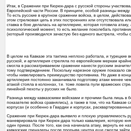
Итак, в Сражении при Кюрюк-дара с русской стороны участвовал
Европейской части России. В принципе, особой разницы между 
То есть русские в крупном сражении войска, в целом, действов
этом стрелковая цепь в этих построениях или отсутствовала ил
ставка в бою делалась на артиллерию, которая готовила атаку, 
психологический момент, то есть желание поколебать противни
(который производился зачастую без единого выстрела, чтобы 
В целом на Кавказе эта тактика неплохо работала, и турецкие 
русской, и артиллерия стреляла по европейским меркам крайн
смогла в рассматриваемом сражении нанести русским значите
тому подтверждением. Поскольку нарезное оружие показало свою
чтобы нивелировать преимущество противника. Но даже в конц
артиллерия постоянно заканчивала подготовку атаки менее чем
атакой стояла в колоннах, т.е. тоже ловила пули вражеских стр
линейной пехоты у русских не было.
Разница между кавказскими войсками и прочими была лишь в б
показателю войска сравнялись), а также в том, что на Кавказе
корпусах (и особенно в Гвардии и корпусах, расквартированных
Сражение при Кюрюк-дара выявило и плохую управляемость русс
маневрировала при Кюрюк-дара только кавалерия, которую кня
один приказ. После того, как она начинала атаку, вернуть ее н
кавказские гренадеры после прорыва центра еще смогли зайти в