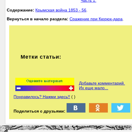
Часть 1.
Cодержание:
Крымская война 1853 - 56
.
Вернуться в начало раздела:
Сражение при Кюрюк-дара
.
Метки статьи:
Добавьте комментарий.
Их еще мало...
Понравилось? Нажми здесь!!
( )
Поделиться с друзьями: