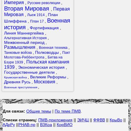
Империя
,
,
Русские революции
Вторая Мировая
Первая
,
Мировая
,
,
План
Льеж 1914
Военная
Шлиффена
,
,
План 17
история
,
Фортификация
,
Линия Маннергейма
,
,
Альтернативная История
Межвоенный период
,
Размышления
,
,
Военная техника
,
Полководцы
,
Танковые войска
Пакт
,
Молотова-Риббентропа
Битва на
Польская кампания
,
Бзуре 1939
1939
,
Экономическая история
,
Государственные деятели
,
,
Великие Реформы
,
Крымская война
Московия
Древняя Русь
,
,
,
Военные преступления
Для связи:
Общие темы
|
По теме ПМВ
.
Списки страниц:
ПМВ-приложения
||
ЭИЧЦ
||
ФФВВ
||
КрыВо
||
АДрРу
||
РНАВ-пр
||
В3Коа
||
КорВИО