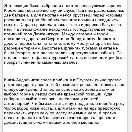
Эта позиция была выбрана и подготовлена турками заранее.
К реке шел достаточно крутой спуск. Над ним расположились
две батареи, а для пехоты имелся бруствер, перед которым
располагался ров. На обоих флангах позиции находились
высоты. Справа располагалась высота и деревня Какуты на
ней. На левом фланге находилась господствующая над
позицией гора Джихенджури. Между лагерем и горой
проходила дорога из Озургети на Легву, а реку Чолок эта
дорога пересекала по капитальному мосту, который не был
разрушен турками. Высоты на флангах турками заняты не
были (скорее, там располагались иррегулярные войска). Со
стороны левого фланга турецкий лагерь позади позиции был
прикрыт линией из каменных завалов.
Князь Андроников после прибытия в Озургети лично провел
рекогносцировку вражеской позиции и решил ее атаковать на
следующий день. В качестве основного объекта атаки он
выбрал гору на левом фланге вражеской позиции, куда
собирался выйти с основными силами и со всей
артиллерией. Чтобы захватить гору, предстояло перейти реку
Чолок вброд ниже моста, а для атаки на лагерь предстояло
переходить через реку по мосту или выше него. А против
правого фланга этой позиции он запланировал провести
демонстрации силами пешей и конной милиции.