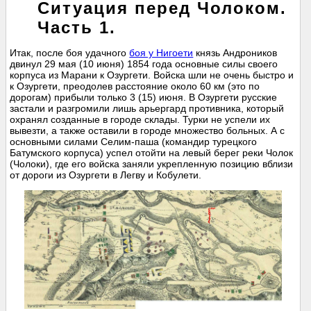
Ситуация перед Чолоком.
Часть 1.
Итак, после боя удачного
боя у Нигоети
князь Андроников
двинул 29 мая (10 июня) 1854 года основные силы своего
корпуса из Марани к Озургети. Войска шли не очень быстро и
к Озургети, преодолев расстояние около 60 км (это по
дорогам) прибыли только 3 (15) июня. В Озургети русские
застали и разгромили лишь арьергард противника, который
охранял созданные в городе склады. Турки не успели их
вывезти, а также оставили в городе множество больных. А с
основными силами Селим-паша (командир турецкого
Батумского корпуса) успел отойти на левый берег реки Чолок
(Чолоки), где его войска заняли укрепленную позицию вблизи
от дороги из Озургети в Легву и Кобулети.