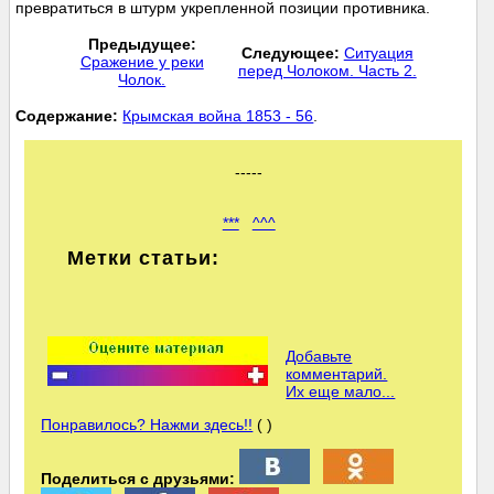
превратиться в штурм укрепленной позиции противника.
Предыдущее:
Следующее:
Ситуация
Сражение у реки
перед Чолоком. Часть 2.
Чолок.
Cодержание:
Крымская война 1853 - 56
.
-----
***
^^^
Метки статьи:
Добавьте
комментарий.
Их еще мало...
Понравилось? Нажми здесь!!
( )
Поделиться с друзьями: