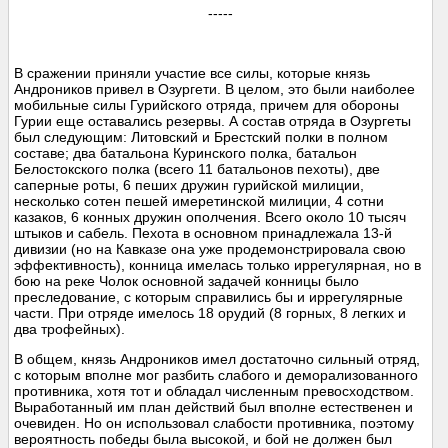
-----
В сражении приняли участие все силы, которые князь
Андроников привел в Озургети. В целом, это были наиболее
мобильные силы Гурийского отряда, причем для обороны
Гурии еще оставались резервы. А состав отряда в Озургеты
был следующим: Литовский и Брестский полки в полном
составе; два батальона Куринского полка, батальон
Белостокского полка (всего 11 батальонов пехоты), две
саперные роты, 6 пеших дружин гурийской милиции,
несколько сотен пешей имеретинской милиции, 4 сотни
казаков, 6 конных дружин ополчения. Всего около 10 тысяч
штыков и сабель. Пехота в основном принадлежала 13-й
дивизии (но на Кавказе она уже продемонстрировала свою
эффективность), конница имелась только иррегулярная, но в
бою на реке Чолок основной задачей конницы было
преследование, с которым справились бы и иррегулярные
части. При отряде имелось 18 орудий (8 горных, 8 легких и
два трофейных).
В общем, князь Андроников имел достаточно сильный отряд,
с которым вполне мог разбить слабого и деморализованного
противника, хотя тот и обладал численным превосходством.
Выработанный им план действий был вполне естественен и
очевиден. Но он использовал слабости противника, поэтому
вероятность победы была высокой, и бой не должен был