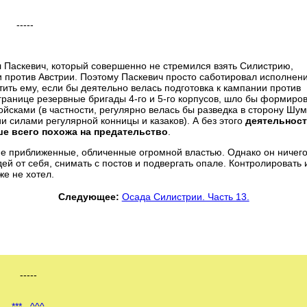
-----
Паскевич, который совершенно не стремился взять Силистрию,
 против Австрии. Поэтому Паскевич просто саботировал исполнен
тить ему, если бы деятельно велась подготовка к кампании против
 границе резервные бригады 4-го и 5-го корпусов, шло бы формиро
ойсками (в частности, регулярно велась бы разведка в сторону Шум
 силами регулярной конницы и казаков). А без этого
деятельнос
е всего похожа на предательство
.
ие приближенные, обличенные огромной властью. Однако он ничего
й от себя, снимать с постов и подвергать опале. Контролировать 
е не хотел.
Следующее:
Осада Силистрии. Часть 13.
-----
***
^^^