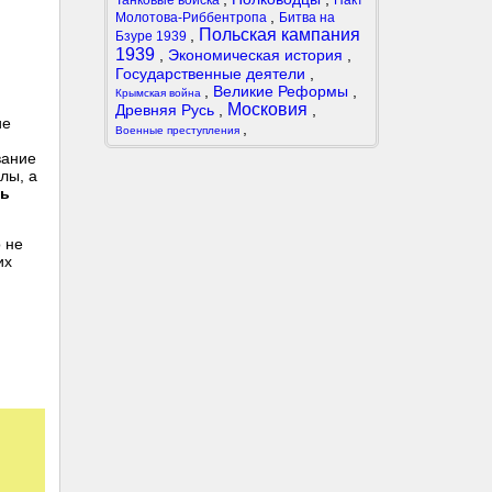
Танковые войска
Пакт
,
Молотова-Риббентропа
Битва на
Польская кампания
,
Бзуре 1939
1939
,
Экономическая история
,
Государственные деятели
,
,
Великие Реформы
,
Крымская война
Московия
Древняя Русь
,
,
ие
,
Военные преступления
вание
лы, а
ть
 не
их