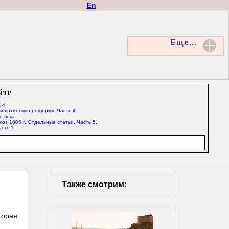
En
Еще...
йте
 4.
Милютинскую реформу. Часть 4.
о века.
юз 1805 г. Отдельные статьи. Часть 5.
сть 1.
Также смотрим:
й
торая