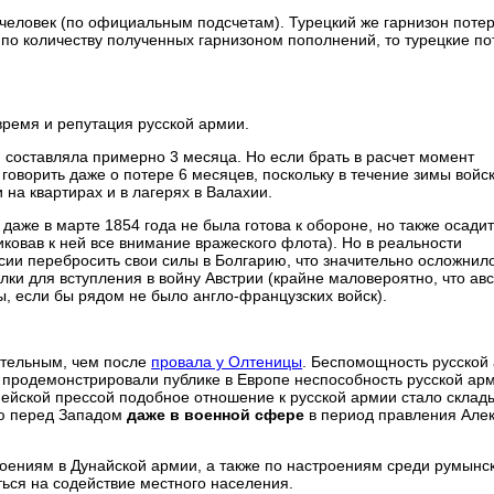
 человек (по официальным подсчетам). Турецкий же гарнизон поте
 по количеству полученных гарнизоном пополнений, то турецкие по
время и репутация русской армии.
 составляла примерно 3 месяца. Но если брать в расчет момент
 говорить даже о потере 6 месяцев, поскольку в течение зимы войск
на квартирах и в лагерях в Валахии.
даже в марте 1854 года не была готова к обороне, но также осади
иковав к ней все внимание вражеского флота). Но в реальности
ии перебросить свои силы в Болгарию, что значительно осложнил
лки для вступления в войну Австрии (крайне маловероятно, что ав
ы, если бы рядом не было англо-французских войск).
ительным, чем после
провала у Олтеницы
. Беспомощность русской
а продемонстрировали публике в Европе неспособность русской ар
пейской прессой подобное отношение к русской армии стало склад
ию перед Западом
даже в военной сфере
в период правления Але
роениям в Дунайской армии, а также по настроениям среди румынск
ься на содействие местного населения.