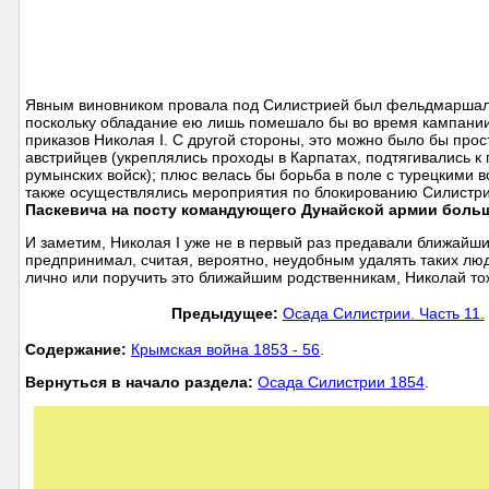
Явным виновником провала под Силистрией был фельдмаршал 
поскольку обладание ею лишь помешало бы во время кампании
приказов Николая I. С другой стороны, это можно было бы прос
австрийцев (укреплялись проходы в Карпатах, подтягивались к
румынских войск); плюс велась бы борьба в поле с турецкими в
также осуществлялись мероприятия по блокированию Силистрии
Паскевича на посту командующего Дунайской армии больш
И заметим, Николая I уже не в первый раз предавали ближайш
предпринимал, считая, вероятно, неудобным удалять таких люде
лично или поручить это ближайшим родственникам, Николай тож
Предыдущее:
Осада Силистрии. Часть 11.
Cодержание:
Крымская война 1853 - 56
.
Вернуться в начало раздела:
Осада Силистрии 1854
.