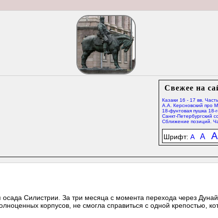
Свежее на са
Казаки 16 - 17 вв. Часть
А.А. Керсновский про 
18-фунтовая пушка 18-г
Санкт-Петербургский со
Сближение позиций. Ча
A
A
Шрифт:
A
.
я осада Силистрии. За три месяца с момента перехода через Дуна
олноценных корпусов, не смогла справиться с одной крепостью, ко