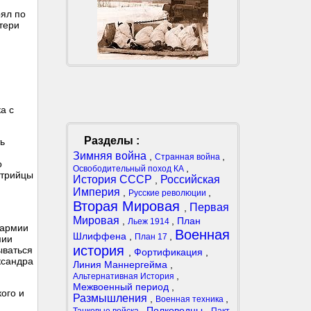
рял по
тери
а с
Разделы :
ть
Зимняя война
,
,
Странная война
о
,
Освободительный поход КА
стрийцы
История СССР
Российская
,
Империя
,
,
Русские революции
Вторая Мировая
Первая
,
Мировая
,
,
План
Льеж 1914
 армии
Военная
Шлиффена
,
,
План 17
мии
история
ываться
,
Фортификация
,
ксандра
Линия Маннергейма
,
,
Альтернативная История
Межвоенный период
,
ого и
Размышления
,
,
Военная техника
,
Полководцы
,