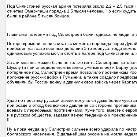
Под Силистрией русская армия потеряла около 2,2 – 2,5 тысяч
отчетам Омер-паши порядка 1,5 тысяч человек. Но если судить
были в районе 5 тысяч бойцов.
Главными потерями под Силистрией были, однако, не люди, а 
Потеря времени, если считать с момента перехода через Дунай
прибытия на театр военных действий 3-го корпуса, тогда можно
одинаковым успехом могли стоять в лагере под Силистрией или 
За эти месяцы можно было не только взять Силистрию, которая 
Шумлу (и при определенном везении уже взять ее) и Варну (пр
потерянное под Силистрией время позволило противникам Росс
положение русских войск в Румынии, а также создало предпосы
объявили бы России войну и двинули свои войска через Карпат
Удар по престижу русской армии получился даже более чувств
при осаде и отход без всякого давления со стороны противник
воевать с
передовыми
противниками. Хуже того, вместе с евро
и в русском обществе, задавая явную тенденцию к преклонен
II.
Ну а пока неудача у Силистрии сильнее всего ударила по наст
болгарского населения. В дальнейшем русские не могли надеят