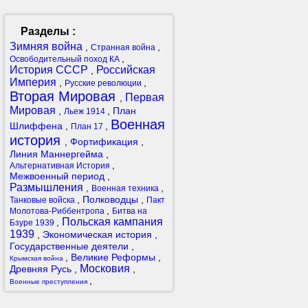
Разделы :
Зимняя война
,
,
Странная война
,
Освободительный поход КА
История СССР
Российская
,
Империя
,
,
Русские революции
Вторая Мировая
Первая
,
Мировая
,
,
План
Льеж 1914
Военная
Шлиффена
,
,
План 17
история
,
Фортификация
,
Линия Маннергейма
,
,
Альтернативная История
Межвоенный период
,
Размышления
,
,
Военная техника
,
Полководцы
,
Танковые войска
Пакт
,
Молотова-Риббентропа
Битва на
Польская кампания
,
Бзуре 1939
1939
,
Экономическая история
,
Государственные деятели
,
,
Великие Реформы
,
Крымская война
Московия
Древняя Русь
,
,
,
Военные преступления