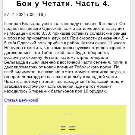
Бои у Четати. Часть 4.
27. 2. 2024 ( 08 : 16 )
Генерал Бельгард услышал канонаду в начале 9-го часа. Он
поднял по тревоге Одесский полк и артиллерию и выступил
из Моцацеи около 8.30, приказав оставить солдатские ранцы
и обоз под прикрытием двух рот. При скорости движения 4,5 –
5 км/ч Одесский полк прибыл в район Четати около 11 часов.
Но нужно отметить, что командиры русских отрядов заранее
договорились, что Тобольский полк будет оборонять
восточную окраину Четати, поэтому отряд генерала
Бельгарда вышел именно к восточной части селения, почти в
двух километрах от новой позиции Тобольского полка. По
всей видимости, в сражении в этот момент возникла пауза, и
генерал Бельгард не слышал стрельбу в западной части
Четати, а потому не знал, где находится Тобольский полк, и
атаковал восточную часть селения, где на тот момент
находилось 5 турецких батальонов при 10 орудиях.
Статья целиком!!
-----
***
^^^