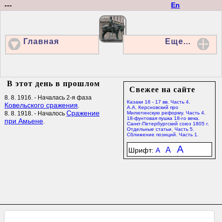
---
En
Главная
Еще...
В этот день в прошлом
Свежее на сайте
8. 8. 1916. - Началась 2-я фаза
Казаки 16 - 17 вв. Часть 4.
Ковельского сражения
.
А.А. Керсновский про
Сражение
8. 8. 1918. - Началось
Милютинскую реформу. Часть 4.
18-фунтовая пушка 18-го века.
при Амьене
.
Санкт-Петербургский союз 1805 г.
Отдельные статьи. Часть 5.
Сближение позиций. Часть 1.
A
A
Шрифт:
A