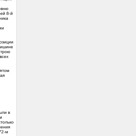
евню
рей 8-й
ника
ми
позиции
 тишине
строю
всех
пятом
ная
ыли в
ни
столько
нения
72-м