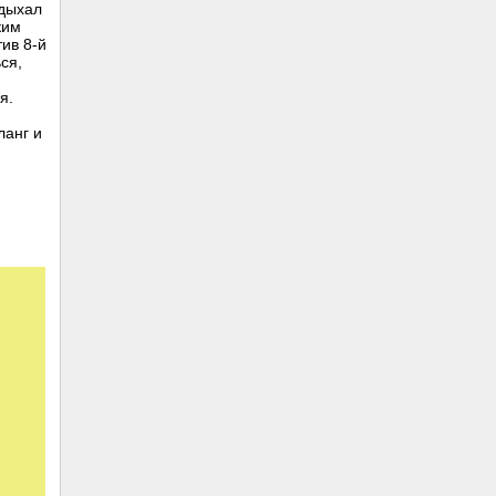
здыхал
ким
тив 8-й
ся,
я.
ланг и