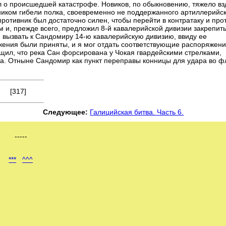
л о происшедшей катастрофе. Новиков, по обыкновению, тяжело в
вником гибели полка, своевременно не поддержанного артиллерийс
противник был достаточно силен, чтобы перейти в контратаку и про
 и, прежде всего, предложил 8-й кавалерийской дивизии закрепить
 вызвать к Сандомиру 14-ю кавалерийскую дивизию, ввиду ее
ения были приняты, и я мог отдать соответствующие распоряжени
щил, что река Сан форсирована у Чокая гвардейскими стрелками,
а. Отныне Сандомир как пункт переправы конницы для удара во ф
[317]
Следующее:
Галицийская битва. Часть 6.
-----
***
^^^