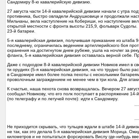
Сандомиру 8-ю кавалерийскую дивизию.
27 августа части 14-й кавалерийской дивизии начали с утра по
противника, быстро овладели Андрушковице и продолжали насту
Мильчаны, вела наступление на Кобериши, но наступление вел
открытой местности с фронта высоты 215,9, фольварк Судолы. 
23-й батареи.
5-я кавалерийская дивизия, получившая приказание из штаба 9
последнему, ограничилась ведением артиллерийского боя проти
охранения на достигнутом днем рубеже, ушла на ночлег за рек
фланга, 5-я кавалерийская дивизия оставалась верной себе. П
Даже с подходом 8-й кавалерийской дивизии Новиков имел в с
ти орудиях (5-я кавалерийская дивизия, на что трудно было ра
в Сандомире имел более полка пехоты с несколькими батарея
проволочным заграждением не менее чем в три кола. Для атаки
К счастью, наша пехота снова возвращалась. Вечером 27 авгус
сообщал Новикову, что его полк поступает в распоряжение 14-й
(по телеграфу и по летучей почте): идти к Сандомиру.
Не приходится скрывать, что тульцев ждали в штабе 14-й диви
не так, как это делала 5-я кавалерийская дивизия Морица. Ожи
километров и не попытаться форсировать Вислу где-нибудь вв