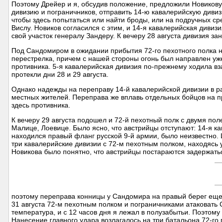
Поэтому Дрейер и я, обсудив положение, предложили Новикову
дивизию и пограничников, отправить 14-ю кавалерийскую дивизи
чтобы здесь попытаться или найти броды, или на подручных ср
Вислу. Новиков согласился с этим, и 14-я кавалерийская диви
свой участок генералу Зандеру. К вечеру 28 августа дивизия за
Под Сандомиром в ожидании прибытия 72-го пехотного полка н
перестрелка, причем с нашей стороны огонь был направлен уже
противника. 5-я кавалерийская дивизия по-прежнему ходила вза
протекли дни 28 и 29 августа.
Однако надежды на переправу 14-й кавалерийской дивизии в ра
местных жителей. Переправа же вплавь отдельных бойцов на 
здесь противника.
К вечеру 29 августа подошел и 72-й пехотный полк с двумя п
Малице, Лоевице. Было ясно, что австрийцы отступают: 14-я ка
находился правый фланг русской 9-й армии, было неизвестно.
три кавалерийские дивизии с 72-м пехотным полком, находясь
Новикова было понятно, что австрийцы постараются задержатьс
поэтому переправа конницы у Сандомира на правый берег еще 
31 августа 72-м пехотным полком и пограничниками атаковать С
температура, и с 12 часов дня я лежал в полузабытьи. Поэтом
Нанесение главного удара возлагалось на три батальона 72-го