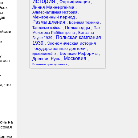
история
,
Фортификация
,
ую
Линия Маннергейма
,
сек,
,
ез
Альтернативная История
Межвоенный период
,
дав
Размышления
,
,
Военная техника
,
Полководцы
,
Танковые войска
Пакт
ийская
,
Молотова-Риббентропа
Битва на
Польская кампания
,
Бзуре 1939
ак
1939
,
Экономическая история
,
Государственные деятели
,
,
Великие Реформы
,
Крымская война
у
Московия
Древняя Русь
,
,
егося
,
Военные преступления
ь
, что
очь на
ысокая
дбищем