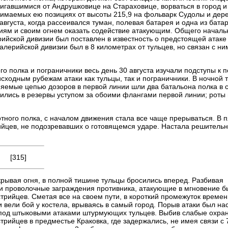
двигавшимися от Андрушковице на Стараховице, ворваться в город и
анимаемых ею позициях от высоты 215,9 на фольварк Судолы и дер
августа, когда рассеивался туман, полевая батарея и одна из бата
иям и своим огнем оказать содействие атакующим. Общего началь
ийской дивизии был поставлен в известность о предстоящей атаке
лерийской дивизии был в 8 километрах от тульцев, но связан с ни
го полка и пограничники весь день 30 августа изучали подступы к 
исходным рубежам атаки как тульцы, так и пограничники. В ночной
няемые цепью дозоров в первой линии шли два батальона полка в 
авились в резервы уступом за обоими флангами первой линии; роты 
тного полка, с началом движения стала все чаще прерываться. В 
рийцев, не подозревавших о готовящемся ударе. Настала решитель
[315]
крывая огня, в полной тишине тульцы бросились вперед. Разбивая
и проволочные заграждения противника, атакующие в мгновение б
стрийцев. Сметая все на своем пути, в короткий промежуток време
вели бой у костела, врываясь в самый город. Порыв атаки был на
я под штыковыми атаками штурмующих тульцев. Выбив слабые охра
трийцев в предместье Краковка, где задержались, не имея связи с 