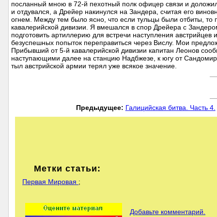
посланный мною в 72-й пехотный полк офицер связи и доложи
и отдувался, а Дрейер накинулся на Зандера, считая его вино
огнем. Между тем было ясно, что если тульцы были отбиты, то 
кавалерийской дивизии. Я вмешался в спор Дрейера с Зандером
подготовить артиллерию для встречи наступления австрийцев и
безуспешных попыток переправиться через Вислу. Мои предлож
Прибывший от 5-й кавалерийской дивизии капитан Леонов сооб
наступающими далее на станцию Надбжезе, к югу от Сандомир
тыл австрийской армии терял уже всякое значение.
Предыдущее:
Галицийская битва. Часть 4.
Метки статьи:
Первая Мировая
;
Добавьте комментарий.