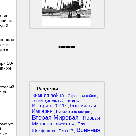
аняв
ершенно
удий
иненная
евого
=======
и ее
при 18-
=======
ник же
который
Разделы :
стро
Зимняя война
,
,
Странная война
,
Освободительный поход КА
История СССР
Российская
,
Империя
,
,
Русские революции
Вторая Мировая
Первая
,
Мировая
,
,
План
омогут
Льеж 1914
0
Военная
Шлиффена
,
,
План 17
имым.