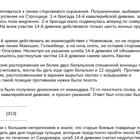
дтягиваться к линии сторожевого охранения. Пограничники, выбивая
пление на Строхцице. 1-я бригада 14-й кавалерийской дивизии, з
ось пока медленно. 2-я бригада мало подвинулась вперед по сов
На всем участке 14-й дивизии действовало только шесть конных ор
-й армии действовать во взаимодействии с Новиковым, но не подч
в линии Макошин, Голембице, а на ночь опять, не оставив сторож
у Опатувка. Несмотря на указание штаба 14-й дивизии об обнажени
ришлось растянутым частям 14-й дивизии самим занять Хвалки.
воем распоряжении не более двух батальонов спешенной конницы 
ссчитывать, могла бы дать еще один батальон и 12 орудий). Против
ми, расположенными в заранее вырытых окопах с козырьками и
 такой позиции противника нужна была пехота.
та было получено донесение от командира 72-го пехотного полка, 
 кавалерийской дивизии, и просил указаний. Ответ был отослан бы
[313]
зии с большим нетерпением и знали, что старые боевые товарищи п
дать два дня подхода тульцев, которым предстояло пройти около 6
ерх по течению от Сандомира, штаб 14-й дивизии считал недопуст