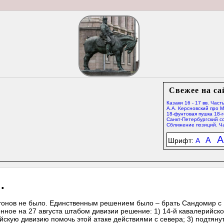
Свежее на са
Казаки 16 - 17 вв. Часть
А.А. Керсновский про 
18-фунтовая пушка 18-г
Санкт-Петербургский со
Сближение позиций. Ча
A
A
Шрифт:
A
.
нтонов не было. Единственным решением было – брать Сандомир с
нное на 27 августа штабом дивизии решение: 1) 14-й кавалерийск
йскую дивизию помочь этой атаке действиями с севера; 3) подтянут