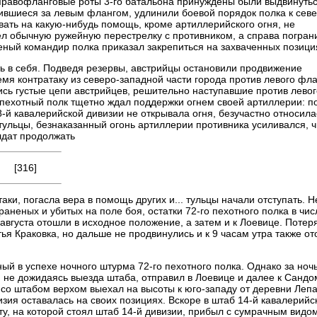
правофланговые роты 3-го батальона принуждены были выдвинутьс
ившиеся за левым флангом, удлинили боевой порядок полка к север
ывать на какую-нибудь помощь, кроме артиллерийского огня, не
вел обычную ружейную перестрелку с противником, а справа погран
ный командир полка приказал закрепиться на захваченных позици
 в себя. Подведя резервы, австрийцы остановили продвижение
ремя контратаку из северо-западной части города против левого фл
ись густые цепи австрийцев, решительно наступавшие против левог
пехотный полк тщетно ждал поддержки огнем своей артиллерии: п
-й кавалерийской дивизии не открывала огня, безучастно относила
ульцы, безнаказанный огонь артиллерии противника усиливался, 
лдат продолжать
[316]
ки, погасла вера в помощь других и... тульцы начали отступать. Н
аненых и убитых на поле боя, остатки 72-го пехотного полка в чис
 августа отошли в исходное положение, а затем и к Лоевице. Потер
ья Краковка, но дальше не продвинулись и к 9 часам утра также от
ый в успехе ночного штурма 72-го пехотного полка. Однако за ноч
, не дожидаясь выезда штаба, отправил в Лоевице и далее к Санд
в со штабом верхом выехал на высоты к юго-западу от деревни Леп
зия оставалась на своих позициях. Вскоре в штаб 14-й кавалерийс
ту, на которой стоял штаб 14-й дивизии, прибыл с сумрачным видо