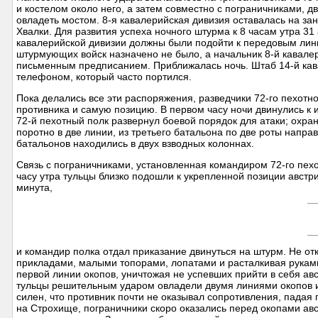
и костелом около него, а затем совместно с пограничниками, 
овладеть мостом. 8-я кавалерийская дивизия оставалась на з
Хвалки. Для развития успеха ночного штурма к 8 часам утра 31 
кавалерийской дивизии должны были подойти к передовым лин
штурмующих войск назначено не было, а начальник 8-й кавалер
письменным предписанием. Приближалась ночь. Штаб 14-й кава
телефоном, который часто портился.
Пока делались все эти распоряжения, разведчики 72-го пехотно
противника и самую позицию. В первом часу ночи двинулись к 
72-й пехотный полк развернул боевой порядок для атаки; охра
поротно в две линии, из третьего батальона по две роты напр
батальонов находились в двух взводных колоннах.
Связь с пограничниками, установленная командиром 72-го пехо
часу утра тульцы близко подошли к укрепленной позиции авст
минута,
и командир полка отдал приказание двинуться на штурм. Не от
прикладами, малыми топорами, лопатами и расталкивая рукам
первой линии окопов, уничтожая не успевших прийти в себя ав
тульцы решительным ударом овладели двумя линиями окопов и 
силен, что противник почти не оказывал сопротивления, пада
на Строхище, пограничники скоро оказались перед окопами авс