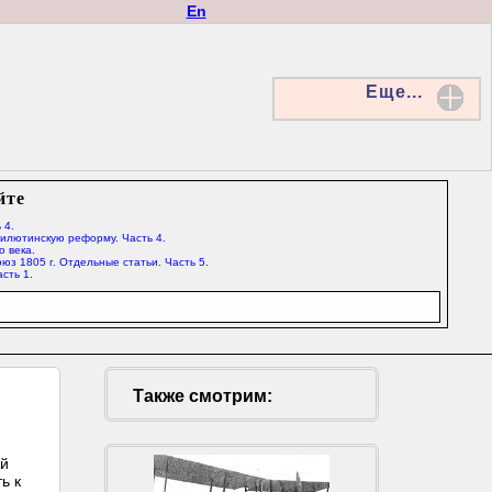
En
Еще...
йте
 4.
Милютинскую реформу. Часть 4.
о века.
юз 1805 г. Отдельные статьи. Часть 5.
сть 1.
Также смотрим:
ой
ь к