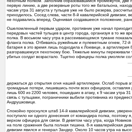
пехотным полком. Заполнив образовавшийся промежуток, две 
первую линию, а две резервные роты того же батальона, наход
часам утра 31 августа у тульцев уже не было резерва, рассчит
приходилось. Сосед слева, части 8-й кавалерийской дивизии, 
не подавались вперед. Оценивая создавшееся положение, ране
Ошеломленный первым ударом, противник уже начал приходить
передовых частей тульцев в центр города, организуя в то же в
полка. В восьмом часу утра в рассеивающемся тумане показал
фланга полка. Отбиваясь ружейным и пулеметным огнем, 72-й 
батарея в это время лишь подходила к Лоевице, а артиллерия 8
разгоравшемуся пехотному бою. Тяжелые минуты переживали т
убитых солдат возрастало. Тщетно офицеры полка умоляли со
держаться до открытия огня нашей артиллерии. Ослаб порыв ата
громадные потери, лишившись почти всех офицеров, оставляя р
лишь 600 из 2200 человек, пошедших в атаку, к 9 часам утра 31
связь с тульцами, пограничники выбили противника из предмест
Андрушковице.
Спокойно проснулся штаб 14-й кавалерийской дивизии, уверенн
поступило ни одного донесения от командира полка, поэтому я
верхом офицера для связи. В девятом часу утра, когда Новико
на поле сражения была полная тишина. 8-я кавалерийская диви
дивизии явился и генерал Зандер. Около 10 часов утра на высо