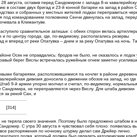
 28 августа, оставив перед Сандомиром с запада 8-ю кавалерийск
ю в составе двух бригад и 23-й конной батареи на запад в район О
едствах и собранных у местных жителей лодках переправиться чер
зия под командованием полковника Сенчи двинулась на запад, пере
ночевала в Климантуве.
аступило сравнительное затишье: с обеих сторон велась артиллер
 и по центру города, где, по-видимому, располагались резервы
д и вперед от реки Опатувка – днем и за реку Опатувка на ночь. Т
йоне Осек не оправдались: бродов не было, не оказалось и лодок 
правый берег Вислы встречалась ружейным огнем заметно усиливш
олевыми батареями, расположившимися па ночлег в районе деревен
валерийская дивизия доносила о движении обозов на запад, но где
 Штаб 9-й армии упорно молчал и считал, по-видимому, нормальным
 у Сандомира, не переправляются через Вислу. Для штаба дивизии
я за рекой Сан, и
[314]
не теряла своего значения. Поэтому было предложено штабом в н
андомир. С утра 30 августа я чувствовал себя плохо: появилась в
у все распоряжения по ночному штурму делал сам Дрейер лично.
 пехотного полка, который должен был овладеть католическим кла