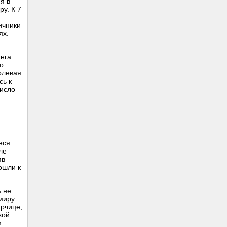
я в
у. К 7
ичники
ях.
анга
о
олевая
сь к
число
еся
ле
яв
ошли к
ь не
омиру
арчице,
кой
м