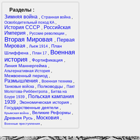
Разделы :
Зимняя война
,
,
Странная война
,
Освободительный поход КА
История СССР
Российская
,
Империя
,
,
Русские революции
Вторая Мировая
Первая
,
Мировая
,
,
План
Льеж 1914
Военная
Шлиффена
,
,
План 17
история
,
Фортификация
,
Линия Маннергейма
,
,
Альтернативная История
Межвоенный период
,
Размышления
,
,
Военная техника
,
Полководцы
,
Танковые войска
Пакт
,
Молотова-Риббентропа
Битва на
Польская кампания
,
Бзуре 1939
1939
,
Экономическая история
,
Государственные деятели
,
,
Великие Реформы
,
Крымская война
Московия
Древняя Русь
,
,
,
Военные преступления