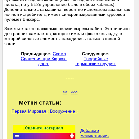
пилота, но у БЕ2д управление было в обеих кабинах).
Дополнительно эта машина, вероятно использовавшаяся как
ночной истребитель, имеет синхронизированный курсовой
пулемет Виккерс.
Заметьте также насколько велики вырезы кабин. Это типично
для ранних самолетов, которые имели фюзеляж-лодку, в
которой силовые элементы находились только в нижней
части.
Предыдущее:
Схема
Следующее:
Сражения при Кюрюк-
Трофейные
дара.
германские орудия.
-----
***
^^^
Метки статьи:
Первая Мировая
;
Вооружение
;
Добавьте
комментарий.