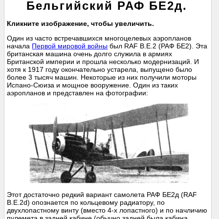
Бельгийский РАФ БЕ2д.
Кликните изображение, чтобы увеличить.
Один из часто встречавшихся многоцелевых аэропланов
начала
Первой мировой войны
был RAF B.E.2 (РАФ БЕ2). Эта
британская машина очень долго служила в армиях
Британской империи и прошла несколько модернизаций. И
хотя к 1917 году окончательно устарела, выпущено было
более 3 тысяч машин. Некоторые из них получили моторы
Испано-Сюиза и мощное вооружение. Один из таких
аэропланов и представлен на фотографии:
Этот достаточно редкий вариант самолета РАФ БЕ2д (RAF
B.E.2d) опознается по кольцевому радиатору, по
двухлопастному винту (вместо 4-х лопастного) и по начличию
пулемета в задней кабине (обычно задней была кабина