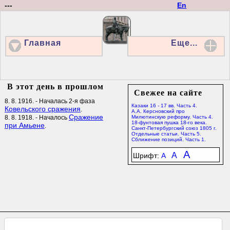
---
En
Главная
Еще...
В этот день в прошлом
Свежее на сайте
8. 8. 1916. - Началась 2-я фаза
Казаки 16 - 17 вв. Часть 4.
Ковельского сражения
.
А.А. Керсновский про
Сражение
8. 8. 1918. - Началось
Милютинскую реформу. Часть 4.
18-фунтовая пушка 18-го века.
при Амьене
.
Санкт-Петербургский союз 1805 г.
Отдельные статьи. Часть 5.
Сближение позиций. Часть 1.
A
A
Шрифт:
A