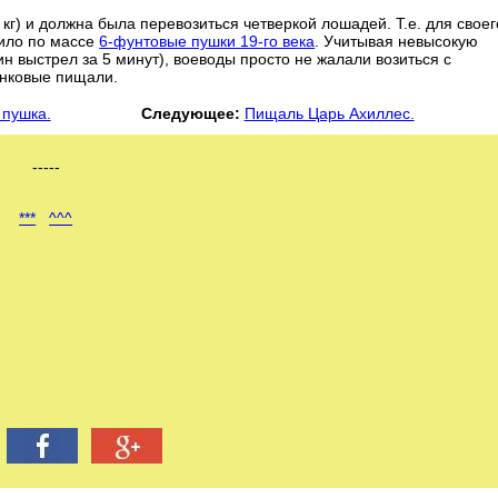
кг) и должна была перевозиться четверкой лошадей. Т.е. для своег
дило по массе
6-фунтовые пушки 19-го века
. Учитывая невысокую
ин выстрел за 5 минут), воеводы просто не жалали возиться с
енковые пищали.
 пушка.
Следующее:
Пищаль Царь Ахиллес.
-----
***
^^^