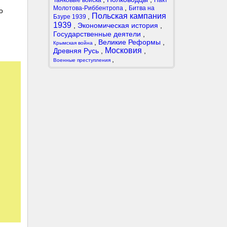
Танковые войска
Пакт
,
Молотова-Риббентропа
Битва на
о
Польская кампания
,
Бзуре 1939
1939
,
Экономическая история
,
Государственные деятели
,
,
Великие Реформы
,
Крымская война
Московия
Древняя Русь
,
,
,
Военные преступления