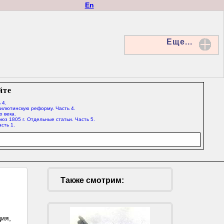
En
Еще...
йте
 4.
Милютинскую реформу. Часть 4.
о века.
юз 1805 г. Отдельные статьи. Часть 5.
сть 1.
Также смотрим:
дия,