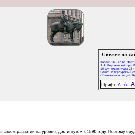
Свежее на са
Казаки 16 - 17 вв. Часть
А.А. Керсновский про 
18-фунтовая пушка 18-г
Санкт-Петербургский со
Сближение позиций. Ча
A
A
Шрифт:
A
в своем развитии на уровне, достигнутом к 1590 году. Поэтому ору