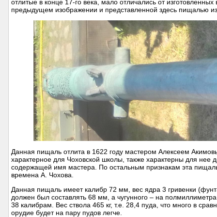
отлитые в конце 17-го века, мало отличались от изготовленных 
предыдущем изображении и представленной здесь пищалью из А
Данная пищаль отлита в 1622 году мастером Алексеем Акимов
характерное для Чоховской школы, также характерны для нее 
содержащей имя мастера. По остальным признакам эта пищаль
времена А. Чохова.
Данная пищаль имеет калибр 72 мм, вес ядра 3 гривенки (фунт
должен был составлять 68 мм, а чугунного – на полмиллиметра
38 калибрам. Вес ствола 465 кг, т.е. 28,4 пуда, что много в с
орудие будет на пару пудов легче.