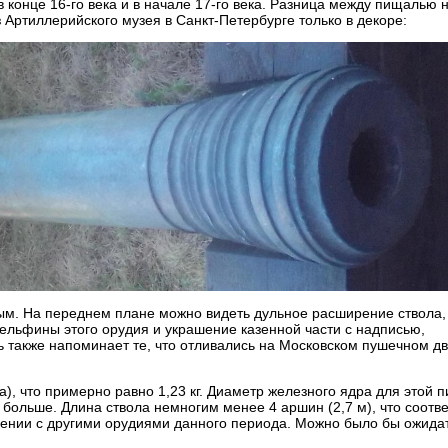
в конце 16-го века и в начале 17-го века. Разница между пищалью 
ртиллерийского музея в Санкт-Петербурге только в декоре:
ым. На переднем плане можно видеть дульное расширение ствола,
дельфины этого орудия и украшение казенной части с надписью,
 также напоминает те, что отливались на Московском пушечном дв
а), что примерно равно 1,23 кг. Диаметр железного ядра для этой 
 больше. Длина ствола немногим менее 4 аршин (2,7 м), что соотве
равнении с другими орудиями данного периода. Можно было бы ожидат