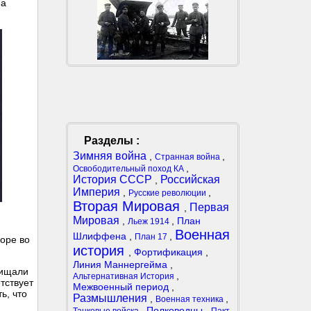
на
Разделы :
Зимняя война
,
,
Странная война
,
Освободительный поход КА
История СССР
Российская
,
Империя
,
,
Русские революции
Вторая Мировая
Первая
,
Мировая
,
,
План
Льеж 1914
Военная
Шлиффена
,
,
План 17
оре во
история
,
Фортификация
,
Линия Маннергейма
,
пищали
,
Альтернативная История
тствует
Межвоенный период
,
ь, что
Размышления
,
,
Военная техника
,
Полководцы
,