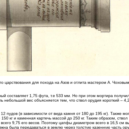
го царствования для похода на Азов и отлита мастером А. Чоховым
й составляет 1,75 фута, т.е 533 мм. Но при этом мортира получи
толь небольшой вес объясняется тем, что ствол орудия короткий – 4,
пудов (в зависимости от вида камня от 180 до 195 кг). Также мо
50 кг и каменная картечь массой до 250 кг. Таким образом, ствол
всего 9,75 его весов. Поэтому цапфы диаметром всего в 16,5 см в
олжна была передаваться в землю через толстую казенную часть ор