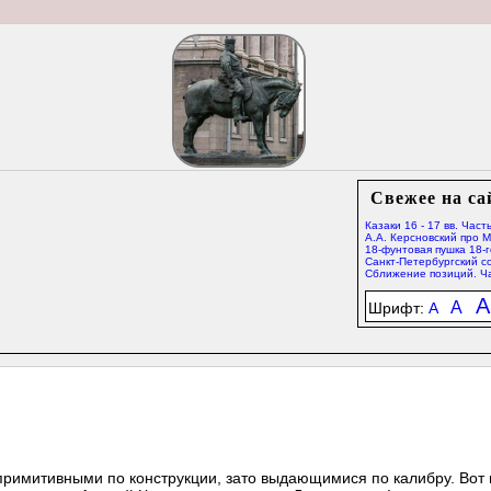
Свежее на са
Казаки 16 - 17 вв. Часть
А.А. Керсновский про 
18-фунтовая пушка 18-г
Санкт-Петербургский со
Сближение позиций. Ча
A
A
Шрифт:
A
примитивными по конструкции, зато выдающимися по калибру. Вот 