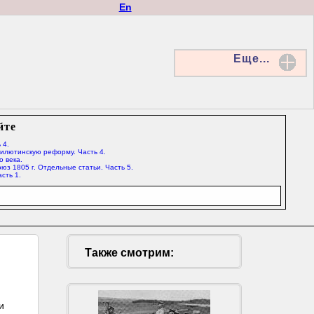
En
Еще...
йте
 4.
Милютинскую реформу. Часть 4.
о века.
юз 1805 г. Отдельные статьи. Часть 5.
сть 1.
Также смотрим:
и