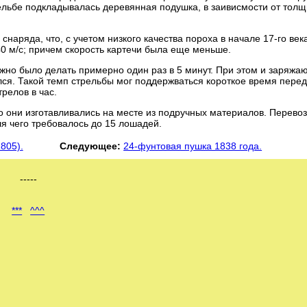
рельбе подкладывалась деревянная подушка, в заивисмости от тол
аряда, что, с учетом низкого качества пороха в начале 17-го век
40 м/с; причем скорость картечи была еще меньше.
жно было делать примерно один раз в 5 минут. При этом и заряж
лся. Такой темп стрельбы мог поддержваться короткое время пере
релов в час.
о они изготавливались на месте из подручных материалов. Перево
я чего требовалось до 15 лошадей.
805).
Следующее:
24-фунтовая пушка 1838 года.
-----
***
^^^