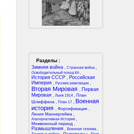
Разделы :
Зимняя война
,
,
Странная война
,
Освободительный поход КА
История СССР
Российская
,
Империя
,
,
Русские революции
Вторая Мировая
Первая
,
Мировая
,
,
План
Льеж 1914
Военная
Шлиффена
,
,
План 17
история
,
Фортификация
,
Линия Маннергейма
,
,
Альтернативная История
Межвоенный период
,
Размышления
,
,
Военная техника
,
Полководцы
,