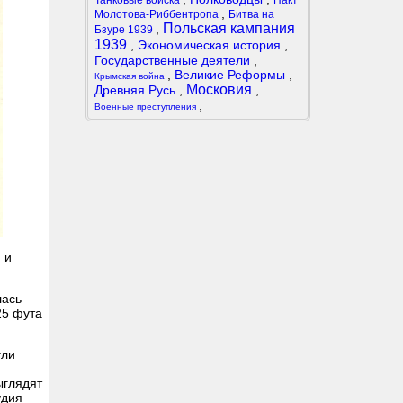
Танковые войска
Пакт
,
Молотова-Риббентропа
Битва на
Польская кампания
,
Бзуре 1939
1939
,
Экономическая история
,
Государственные деятели
,
,
Великие Реформы
,
Крымская война
Московия
Древняя Русь
,
,
,
Военные преступления
 и
лась
25 фута
гли
ыглядят
удия