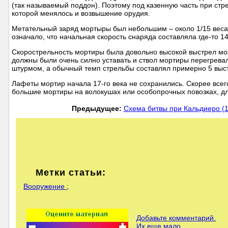
(так называемый поддон). Поэтому под казенную часть при ст
которой менялось и возвышение орудия.
Метательный заряд мортыры был небольшим – около 1/15 веса сн
означало, что начальная скорость снаряда составляла где-то 1
Скорострельность мортиры была довольно высокой выстрел мо
должны были очень силно уставать и ствол мортиры перегрева
штурмом, а обычный темп стрельбы составлял примерно 5 выст
Лафеты мортир начала 17-го века не сохранились. Скорее всег
большие мортиры на волокушах или особопрочных повозках, дл
Предыдущее:
Схема битвы при Кальдиеро (1
Метки статьи:
Вооружение
;
Добавьте комментарий.
Их еще мало...