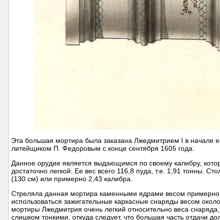
Эта большая мортира была заказана Лжедмитрием I в начале е
литейщиком П. Федоровым с конце сентября 1605 года.
Данное орудие является выдающимся по своему калибру, которы
достаточно легкой. Ее вес всего 116,8 пуда, т.е. 1,91 тонны. С
(130 см) или примерно 2,43 калибра.
Стреляла данная мортира каменными ядрами весом примерно 12 
использоваться зажигательные каркасные снаряды весом около 1
мортиры Лжедмитрия очень легкий относительно веса снаряда, 
слишком тонкими, откуда следует, что большая часть отдачи д