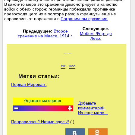
В какой-то мере это сражение демонстрирует и качество
войск с обеих сторон: германцы побеждали противника
превосходящего их в полтора раза; а французы еще не
оправились от поражения в
Пограничном сражении
.
Следующее:
Предыдущее:
Второе
Мобеж. Форт де
сражение на Маасе, 1914 г.
Лево.
-----
***
^^^
Метки статьи:
Первая Мировая
;
Добавьте
комментарий.
Их еще мало...
Понравилось? Нажми здесь!!
( )