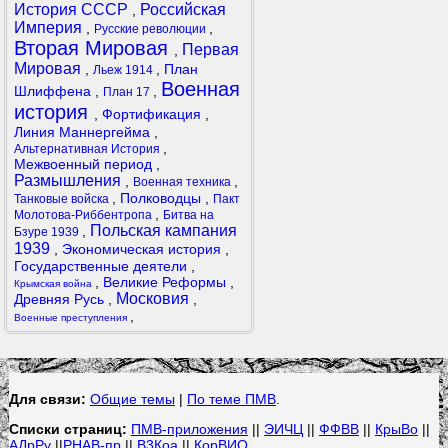
История СССР
Российская
,
Империя
,
,
Русские революции
Вторая Мировая
Первая
,
Мировая
,
,
План
Льеж 1914
Военная
Шлиффена
,
,
План 17
история
,
Фортификация
,
Линия Маннергейма
,
,
Альтернативная История
Межвоенный период
,
Размышления
,
,
Военная техника
,
Полководцы
,
Танковые войска
Пакт
,
Молотова-Риббентропа
Битва на
Польская кампания
,
Бзуре 1939
1939
,
Экономическая история
,
Государственные деятели
,
,
Великие Реформы
,
Крымская война
Московия
Древняя Русь
,
,
,
Военные преступления
Для связи:
Общие темы
|
По теме ПМВ
.
Списки страниц:
ПМВ-приложения
||
ЭИЧЦ
||
ФФВВ
||
КрыВо
||
АДрРу
||
РНАВ-пр
||
В3Коа
||
КорВИО