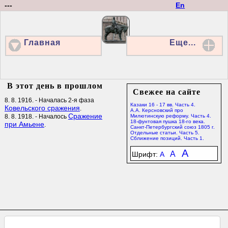
---
En
Главная
Еще...
В этот день в прошлом
Свежее на сайте
8. 8. 1916. - Началась 2-я фаза
Казаки 16 - 17 вв. Часть 4.
Ковельского сражения
.
А.А. Керсновский про
Сражение
8. 8. 1918. - Началось
Милютинскую реформу. Часть 4.
18-фунтовая пушка 18-го века.
при Амьене
.
Санкт-Петербургский союз 1805 г.
Отдельные статьи. Часть 5.
Сближение позиций. Часть 1.
A
A
Шрифт:
A