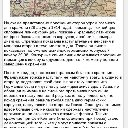
На схеме представлено положение сторон утром главного
дня сражени (29 августа 1914 года). Германцы - синий цвет,
сплошные линии; французы показаны красным; латинские
цифры обозначают номера корпусов, арабские - номера
дивизий. Стрелками показаны наступательные действия и
маневры сторон в течение этого дня. Точечная линия
показывает положение активных германских корпусов к
вечеру 29.08. Контурные синии линии показывают положение
германцев к вечеру следующего дня, т.е. к моменту полного
завершения сражения.
По схеме видно, насколько странным было это сражение.
Французские войска наступали не навстречу врагу, а куда-то в
сторону, подставляя свой фланг под атаку противника.
Германцы были ничуть не лучше – двигались вдоль Уазы, не
обращая внимания на сильного противника пока он не
перешел в наступление. В результате получилось так, что
исход сражения решила грубая сила двух германских
корпусов, наступавших со стороны Гюиза. Французы же, имея
вдвое больше сил, не смогли ни сдержать наступление
противника, ни атаковать его открытые фланги. Так что
сражение при Сен-Кентене (или сражение при Гюизе) стало
демонстрацией того, к чему могут привести приказы о
переходе в наступление при очень плохой работе разведки.