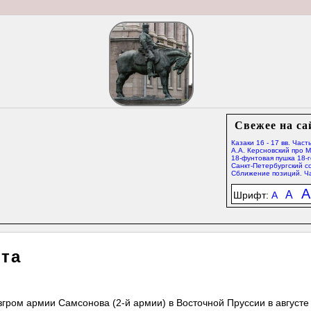
Свежее на са
Казаки 16 - 17 вв. Часть
А.А. Керсновский про 
18-фунтовая пушка 18-г
Санкт-Петербургский со
Сближение позиций. Ча
A
A
Шрифт:
A
ста
гром армии Самсонова (2-й армии) в Восточной Пруссии в августе