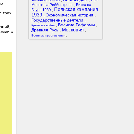
Танковые войска
Пакт
ых
,
Молотова-Риббентропа
Битва на
Польская кампания
,
Бзуре 1939
с трех
1939
,
Экономическая история
,
Государственные деятели
,
,
Великие Реформы
,
Крымская война
ваний,
Московия
Древняя Русь
,
,
армии с
,
Военные преступления