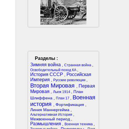
Разделы :
Зимняя война
,
,
Странная война
,
Освободительный поход КА
История СССР
Российская
,
Империя
,
,
Русские революции
Вторая Мировая
Первая
,
Мировая
,
,
План
Льеж 1914
Военная
Шлиффена
,
,
План 17
история
,
Фортификация
,
Линия Маннергейма
,
,
Альтернативная История
Межвоенный период
,
Размышления
,
,
Военная техника
,
Полководцы
,