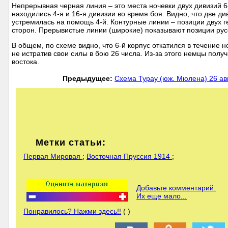
Непрерывная черная линия – это места ночевки двух дивизий 6-
находились 4-я и 16-я дивизии во время боя. Видно, что две ди
устремилась на помощь 4-й. Контурные линии – позиции двух ге
сторон. Прерывистые линии (широкие) показывают позиции русс
В общем, по схеме видно, что 6-й корпус откатился в течение н
не истратив свои силы в бою 26 числа. Из-за этого немцы пол
востока.
Предыдущее:
Схема Турау (юж. Мюлена) 26 ав
Метки статьи:
Первая Мировая
;
Восточная Пруссия 1914
;
Добавьте комментарий.
Их еще мало...
Понравилось? Нажми здесь!!
( )