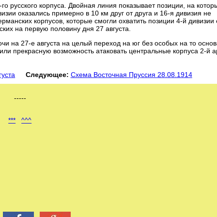
го русского корпуса. Двойная линия показывает позиции, на котор
визии оказались примерно в 10 км друг от друга и 16-я дивизия не
рманских корпусов, которые смогли охватить позиции 4-й дивизии 
ких на первую половину дня 27 августа.
очи на 27-е августа на целый переход на юг без особых на то осно
учили прекрасную возможность атаковать центральные корпуса 2-й 
густа
Следующее:
Схема Восточная Пруссия 28.08.1914
-----
***
^^^