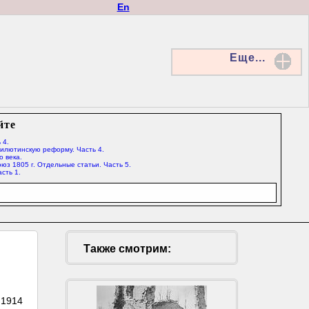
En
Еще...
йте
 4.
Милютинскую реформу. Часть 4.
о века.
юз 1805 г. Отдельные статьи. Часть 5.
сть 1.
Также смотрим:
 1914