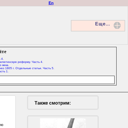
En
Еще...
йте
 4.
Милютинскую реформу. Часть 4.
о века.
юз 1805 г. Отдельные статьи. Часть 5.
сть 1.
Также смотрим:
ую