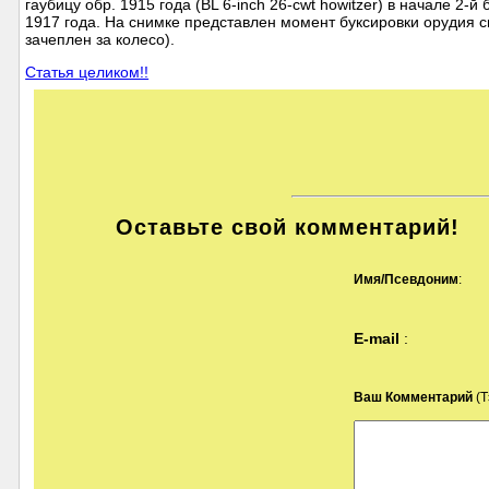
гаубицу обр. 1915 года (BL 6-inch 26-cwt howitzer) в начале 2
1917 года. На снимке представлен момент буксировки орудия с
зачеплен за колесо).
Статья целиком!!
Оставьте свой комментарий!
Имя/Псевдоним
:
E-mail
:
Ваш Комментарий
(Т