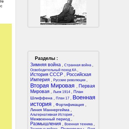
те
ос
Разделы :
Зимняя война
,
,
Странная война
,
Освободительный поход КА
История СССР
Российская
,
Империя
,
,
Русские революции
Вторая Мировая
Первая
,
Мировая
,
,
План
Льеж 1914
Военная
Шлиффена
,
,
План 17
история
,
Фортификация
,
Линия Маннергейма
,
,
Альтернативная История
Межвоенный период
,
Размышления
,
,
Военная техника
,
Полководцы
,