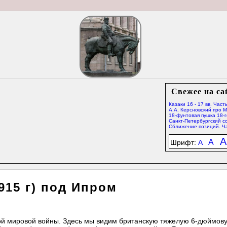
Свежее на са
Казаки 16 - 17 вв. Часть
А.А. Керсновский про 
18-фунтовая пушка 18-г
Санкт-Петербургский со
Сближение позиций. Ча
A
A
Шрифт:
A
915 г) под Ипром
ой мировой войны. Здесь мы видим британскую тяжелую 6-дюймов