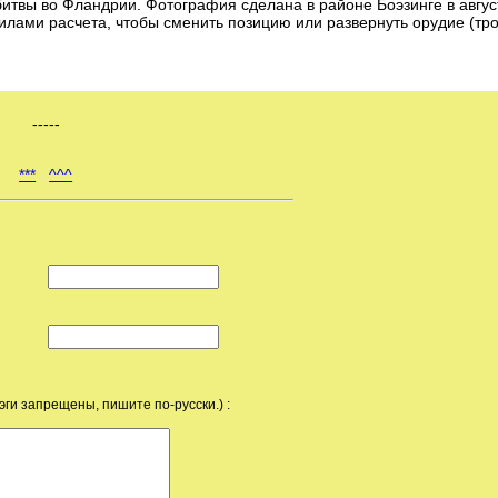
-й битвы во Фландрии. Фотография сделана в районе Боэзинге в авгус
илами расчета, чтобы сменить позицию или развернуть орудие (тр
-----
***
^^^
эги запрещены, пишите по-русски.) :