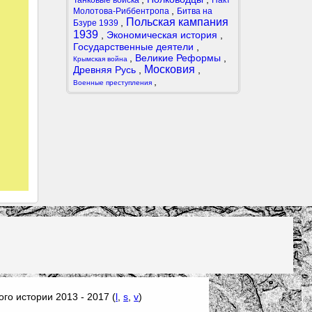
Танковые войска
Пакт
,
Молотова-Риббентропа
Битва на
Польская кампания
,
Бзуре 1939
1939
,
Экономическая история
,
Государственные деятели
,
,
Великие Реформы
,
Крымская война
Московия
Древняя Русь
,
,
,
Военные преступления
го истории 2013 - 2017 (
l
,
s
,
v
)