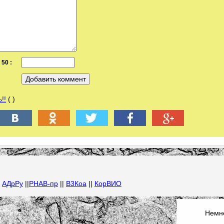
50 :
!!
( )
|
АДрРу
||
РНАВ-пр
||
В3Коа
||
КорВИО
Немно