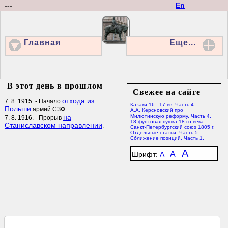
---
En
Главная
Еще...
В этот день в прошлом
Свежее на сайте
отхода из
7. 8. 1915. - Начало
Казаки 16 - 17 вв. Часть 4.
Польши
армий СЗФ.
А.А. Керсновский про
на
Милютинскую реформу. Часть 4.
7. 8. 1916. - Прорыв
18-фунтовая пушка 18-го века.
Станиславском направлении
.
Санкт-Петербургский союз 1805 г.
Отдельные статьи. Часть 5.
Сближение позиций. Часть 1.
A
A
Шрифт:
A