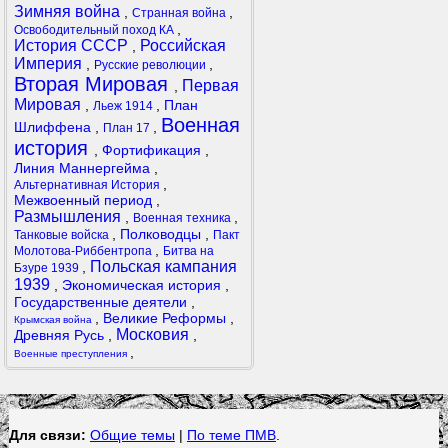
Зимняя война
,
,
Странная война
,
Освободительный поход КА
История СССР
Российская
,
Империя
,
,
Русские революции
Вторая Мировая
Первая
,
Мировая
,
,
План
Льеж 1914
Военная
Шлиффена
,
,
План 17
история
,
Фортификация
,
Линия Маннергейма
,
,
Альтернативная История
Межвоенный период
,
Размышления
,
,
Военная техника
,
Полководцы
,
Танковые войска
Пакт
,
Молотова-Риббентропа
Битва на
Польская кампания
,
Бзуре 1939
1939
,
Экономическая история
,
Государственные деятели
,
,
Великие Реформы
,
Крымская война
Московия
Древняя Русь
,
,
,
Военные преступления
Для связи:
Общие темы
|
По теме ПМВ
.