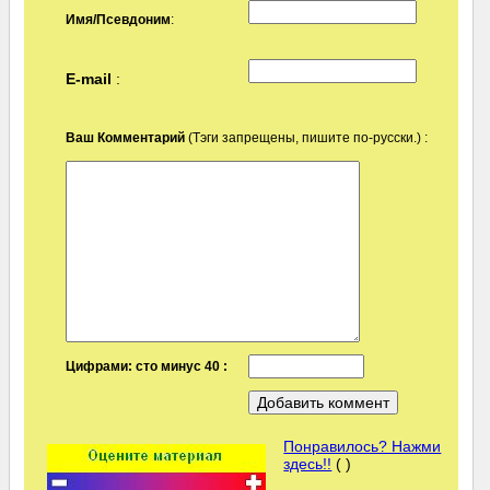
Имя/Псевдоним
:
E-mail
:
Ваш Комментарий
(Тэги запрещены, пишите по-русски.) :
Цифрами: сто минус 40 :
Понравилось? Нажми
здесь!!
( )