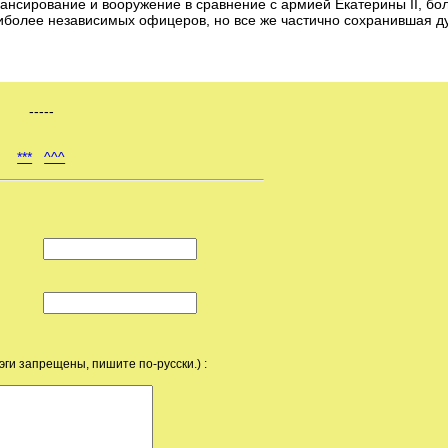
ансирование и вооружение в сравнение с армией Екатерины II, бо
иболее независимых офицеров, но все же частично сохранившая д
-----
***
^^^
эги запрещены, пишите по-русски.) :