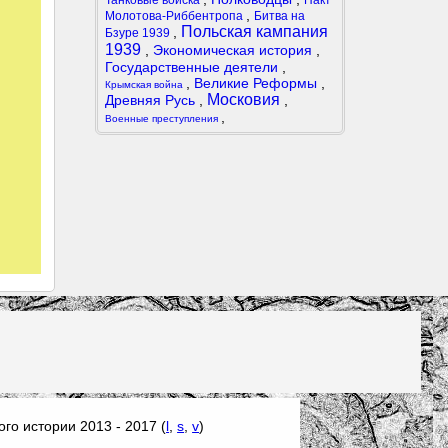
Танковые войска
Пакт
,
Молотова-Риббентропа
Битва на
Польская кампания
,
Бзуре 1939
1939
,
Экономическая история
,
Государственные деятели
,
,
Великие Реформы
,
Крымская война
Московия
Древняя Русь
,
,
,
Военные преступления
го истории 2013 - 2017 (
l
,
s
,
v
)