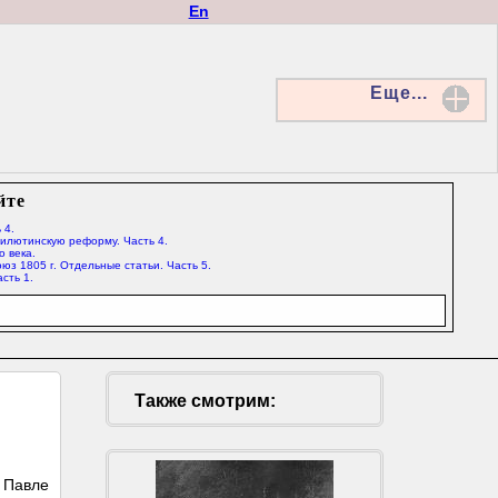
En
Еще...
йте
 4.
Милютинскую реформу. Часть 4.
о века.
юз 1805 г. Отдельные статьи. Часть 5.
сть 1.
Также смотрим:
и Павле