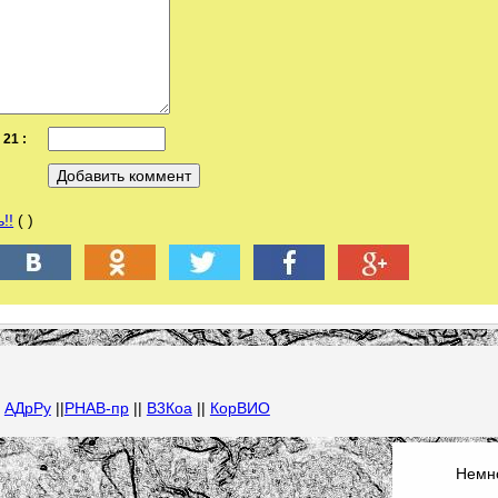
21 :
!!
( )
|
АДрРу
||
РНАВ-пр
||
В3Коа
||
КорВИО
Немно