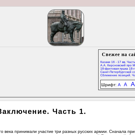
Свежее на са
Казаки 16 - 17 вв. Часть
А.А. Керсновский про 
18-фунтовая пушка 18-г
Санкт-Петербургский со
Сближение позиций. Ча
A
A
Шрифт:
A
 Заключение. Часть 1.
9-го века принимали участие три разных русских армии. Сначала пр