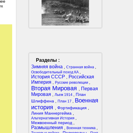
лее
ух
Разделы :
Зимняя война
,
,
Странная война
,
Освободительный поход КА
История СССР
Российская
,
Империя
,
,
Русские революции
Вторая Мировая
Первая
,
Мировая
,
,
План
Льеж 1914
Военная
Шлиффена
,
,
План 17
история
,
Фортификация
,
Линия Маннергейма
,
,
Альтернативная История
Межвоенный период
,
Размышления
,
,
Военная техника
,
Полководцы
,