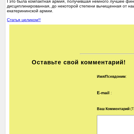
I это была компактная армия, получившая немного лучшее фин
дисциплинированная, до некоторой степени вычищенная от на
екатерининской армии.
Статья целиком!!
Оставьте свой комментарий!
Имя/Псевдоним
:
E-mail
:
Ваш Комментарий
(Т