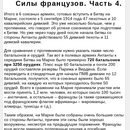
Силы французов. Часть 4.
Итого в 6 союзных армиях, готовых вступить в Битву на
Марне, состояло к 5 сентября 1914 года 47 пехотных и 10
кавалерийских дивизий. Это уже несколько больше, чем у
противника, что говорит об успехе союзников при подготовке
к Битве. Но уже через пару дней после начала битвы со
стороны Антанты действовало 55 дивизий пехоты и 11
дивизий кавалерии.
Для сравнения с противником нужно указать также число
батальонов и орудий. Так вот в полевых армиях Антанты к
середине Битвы на Марне было примерно
720 батальонов
при 3250 орудиях
. Плюс еще 60 батальонов и почти 200
орудий составляли резервы Парижа и Вердена. Если
переводить в стандартные для начала ПМВ дивизии по 12
батальонов, получится, что в союзных армиях было 65
дивизий, на каждую из которых приходилось более 50
орудий. Всего в сражении на Марне принимали участие или
могли принять 1,2 млн. человек, из которых около 100 тысяч
– англичане, а остальные – французы (а также сражающиеся
под французским флагом африканцы – марокканцы,
алжирцы, тунисцы и т.д.).
Таким образом, на Марне были собраны очень большие силы
со стороны Антанты, причем эти силы были хорошо
вооружены, несмотря на предыдущие поражения. Французы
еще могли заменить потерянные орудия и погибшие