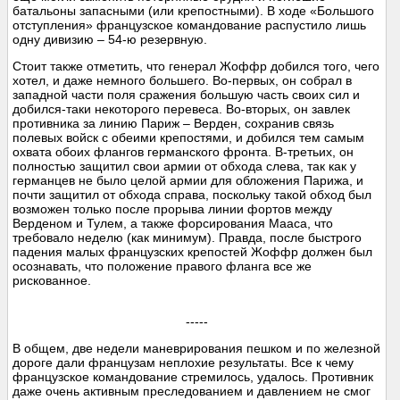
батальоны запасными (или крепостными). В ходе «Большого
отступления» французское командование распустило лишь
одну дивизию – 54-ю резервную.
Стоит также отметить, что генерал Жоффр добился того, чего
хотел, и даже немного большего. Во-первых, он собрал в
западной части поля сражения большую часть своих сил и
добился-таки некоторого перевеса. Во-вторых, он завлек
противника за линию Париж – Верден, сохранив связь
полевых войск с обеими крепостями, и добился тем самым
охвата обоих флангов германского фронта. В-третьих, он
полностью защитил свои армии от обхода слева, так как у
германцев не было целой армии для обложения Парижа, и
почти защитил от обхода справа, поскольку такой обход был
возможен только после прорыва линии фортов между
Верденом и Тулем, а также форсирования Мааса, что
требовало неделю (как минимум). Правда, после быстрого
падения малых французских крепостей Жоффр должен был
осознавать, что положение правого фланга все же
рискованное.
-----
В общем, две недели маневрирования пешком и по железной
дороге дали французам неплохие результаты. Все к чему
французское командование стремилось, удалось. Противник
даже очень активным преследованием и давлением не смог