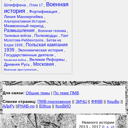
Военная
Шлиффена
,
,
План 17
история
,
Фортификация
,
Линия Маннергейма
,
,
Альтернативная История
Межвоенный период
,
Размышления
,
,
Военная техника
,
Полководцы
,
Танковые войска
Пакт
,
Молотова-Риббентропа
Битва на
Польская кампания
,
Бзуре 1939
1939
,
Экономическая история
,
Государственные деятели
,
,
Великие Реформы
,
Крымская война
Московия
Древняя Русь
,
,
,
Военные преступления
Для связи:
Общие темы
|
По теме ПМВ
.
Списки страниц:
ПМВ-приложения
||
ЭИЧЦ
||
ФФВВ
||
КрыВо
||
АДрРу
||
РНАВ-пр
||
В3Коа
||
КорВИО
Немного истории
2013 - 2017 (
l
,
s
,
v
)