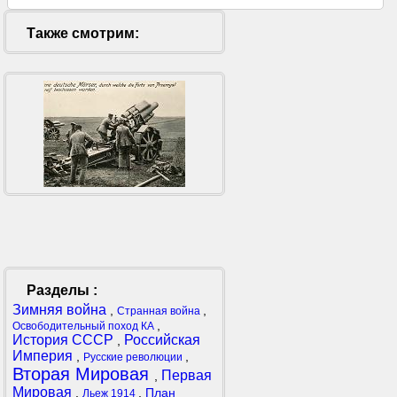
Также смотрим:
Разделы :
Зимняя война
,
,
Странная война
,
Освободительный поход КА
История СССР
Российская
,
Империя
,
,
Русские революции
Вторая Мировая
Первая
,
Мировая
,
,
План
Льеж 1914