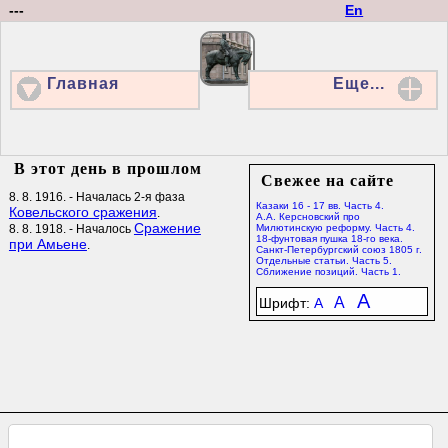
---
En
Главная
Еще...
В этот день в прошлом
Свежее на сайте
8. 8. 1916. - Началась 2-я фаза
Казаки 16 - 17 вв. Часть 4.
Ковельского сражения
.
А.А. Керсновский про
Сражение
8. 8. 1918. - Началось
Милютинскую реформу. Часть 4.
18-фунтовая пушка 18-го века.
при Амьене
.
Санкт-Петербургский союз 1805 г.
Отдельные статьи. Часть 5.
Сближение позиций. Часть 1.
A
A
Шрифт:
A