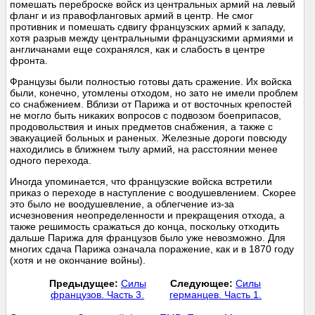
помешать переброске войск из центральных армий на левый
фланг и из правофланговых армий в центр. Не смог
противник и помешать сдвигу французских армий к западу,
хотя разрыв между центральными французскими армиями и
англичанами еще сохранялся, как и слабость в центре
фронта.
Французы были полностью готовы дать сражение. Их войска
были, конечно, утомлены отходом, но зато не имели проблем
со снабжением. Вблизи от Парижа и от восточных крепостей
не могло быть никаких вопросов с подвозом боеприпасов,
продовольствия и иных предметов снабжения, а также с
эвакуацией больных и раненых. Железные дороги повсюду
находились в ближнем тылу армий, на расстоянии менее
одного перехода.
Иногда упоминается, что французские войска встретили
приказ о переходе в наступление с воодушевлением. Скорее
это было не воодушевление, а облегчение из-за
исчезновения неопределенности и прекращения отхода, а
также решимость сражаться до конца, поскольку отходить
дальше Парижа для французов было уже невозможно. Для
многих сдача Парижа означала поражение, как и в 1870 году
(хотя и не окончание войны).
Предыдущее:
Силы
Следующее:
Силы
французов. Часть 3.
германцев. Часть 1.