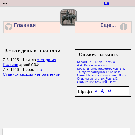
---
En
Главная
Еще...
В этот день в прошлом
Свежее на сайте
отхода из
7. 8. 1915. - Начало
Казаки 16 - 17 вв. Часть 4.
Польши
армий СЗФ.
А.А. Керсновский про
на
Милютинскую реформу. Часть 4.
7. 8. 1916. - Прорыв
18-фунтовая пушка 18-го века.
Станиславском направлении
.
Санкт-Петербургский союз 1805 г.
Отдельные статьи. Часть 5.
Сближение позиций. Часть 1.
A
A
Шрифт:
A