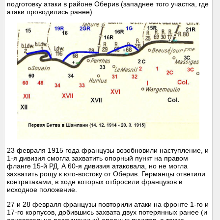
подготовку атаки в районе Оберив (западнее того участка, где
атаки проводились ранее).
23 февраля 1915 года французы возобновили наступление, и
1-я дивизия смогла захватить опорный пункт на правом
фланге 15-й РД. А 60-я дивизия атаковала, но не могла
захватить рощу к юго-востоку от Оберив. Германцы ответили
контратаками, в ходе которых отбросили французов в
исходное положение.
27 и 28 февраля французы повторили атаки на фронте 1-го и
17-го корпусов, добившись захвата двух потерянных ранее (и
основательно разрушенных) опорных пунктов, а также