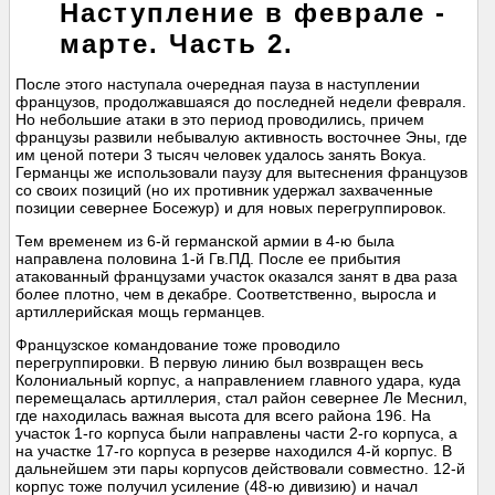
Наступление в феврале -
марте. Часть 2.
После этого наступала очередная пауза в наступлении
французов, продолжавшаяся до последней недели февраля.
Но небольшие атаки в это период проводились, причем
французы развили небывалую активность восточнее Эны, где
им ценой потери 3 тысяч человек удалось занять Вокуа.
Германцы же использовали паузу для вытеснения французов
со своих позиций (но их противник удержал захваченные
позиции севернее Босежур) и для новых перегруппировок.
Тем временем из 6-й германской армии в 4-ю была
направлена половина 1-й Гв.ПД. После ее прибытия
атакованный французами участок оказался занят в два раза
более плотно, чем в декабре. Соответственно, выросла и
артиллерийская мощь германцев.
Французское командование тоже проводило
перегруппировки. В первую линию был возвращен весь
Колониальный корпус, а направлением главного удара, куда
перемещалась артиллерия, стал район севернее Ле Меснил,
где находилась важная высота для всего района 196. На
участок 1-го корпуса были направлены части 2-го корпуса, а
на участке 17-го корпуса в резерве находился 4-й корпус. В
дальнейшем эти пары корпусов действовали совместно. 12-й
корпус тоже получил усиление (48-ю дивизию) и начал