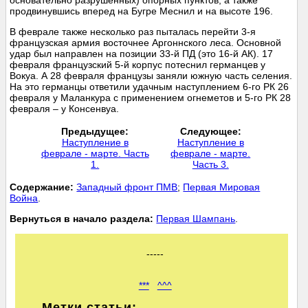
продвинувшись вперед на Бугре Меснил и на высоте 196.
В феврале также несколько раз пыталась перейти 3-я
французская армия восточнее Аргоннского леса. Основной
удар был направлен на позиции 33-й ПД (это 16-й АК). 17
февраля французский 5-й корпус потеснил германцев у
Вокуа. А 28 февраля французы заняли южную часть селения.
На это германцы ответили удачным наступлением 6-го РК 26
февраля у Маланкура с применением огнеметов и 5-го РК 28
февраля – у Консенвуа.
Предыдущее:
Следующее:
Наступление в
Наступление в
феврале - марте. Часть
феврале - марте.
1.
Часть 3.
Cодержание:
Западный фронт ПМВ
;
Первая Мировая
Война
.
Вернуться в начало раздела:
Первая Шампань
.
-----
***
^^^
Метки статьи: