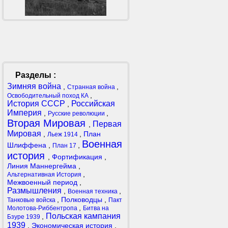
Разделы :
Зимняя война
,
,
Странная война
,
Освободительный поход КА
История СССР
Российская
,
Империя
,
,
Русские революции
Вторая Мировая
Первая
,
Мировая
,
,
План
Льеж 1914
Военная
Шлиффена
,
,
План 17
история
,
Фортификация
,
Линия Маннергейма
,
,
Альтернативная История
Межвоенный период
,
Размышления
,
,
Военная техника
,
Полководцы
,
Танковые войска
Пакт
,
Молотова-Риббентропа
Битва на
Польская кампания
,
Бзуре 1939
1939
,
Экономическая история
,