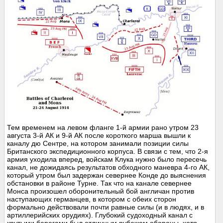
Тем временем на левом фланге 1-й армии рано утром 23
августа 3-й АК и 9-й АК после короткого марша вышли к
каналу дю Сентре, на котором занимали позиции силы
Британского экспедиционного корпуса. В связи с тем, что 2-я
армия уходила вперед, войскам Клука нужно было пересечь
канал, не дожидаясь результатов обходного маневра 4-го АК,
который утром был задержан севернее Конде до выяснения
обстановки в районе Турне. Так что на канале севернее
Монса произошел оборонительный бой англичан против
наступающих германцев, в котором с обеих сторон
формально действовали почти равные силы (и в людях, и в
артиллерийских орудиях). Глубокий судоходный канал с
крутыми берегами был отличным рубежом обороны, хотя