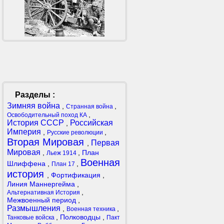
Разделы :
Зимняя война
,
,
Странная война
,
Освободительный поход КА
История СССР
Российская
,
Империя
,
,
Русские революции
Вторая Мировая
Первая
,
Мировая
,
,
План
Льеж 1914
Военная
Шлиффена
,
,
План 17
история
,
Фортификация
,
Линия Маннергейма
,
,
Альтернативная История
Межвоенный период
,
Размышления
,
,
Военная техника
,
Полководцы
,
Танковые войска
Пакт