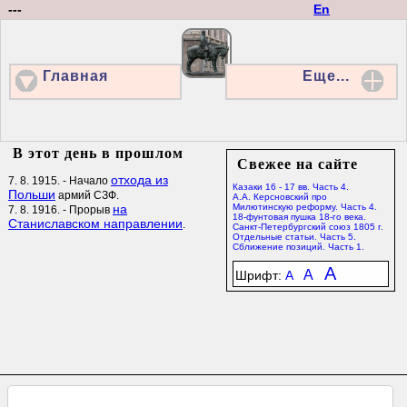
---
En
Главная
Еще...
В этот день в прошлом
Свежее на сайте
отхода из
7. 8. 1915. - Начало
Казаки 16 - 17 вв. Часть 4.
Польши
армий СЗФ.
А.А. Керсновский про
на
Милютинскую реформу. Часть 4.
7. 8. 1916. - Прорыв
18-фунтовая пушка 18-го века.
Станиславском направлении
.
Санкт-Петербургский союз 1805 г.
Отдельные статьи. Часть 5.
Сближение позиций. Часть 1.
A
A
Шрифт:
A