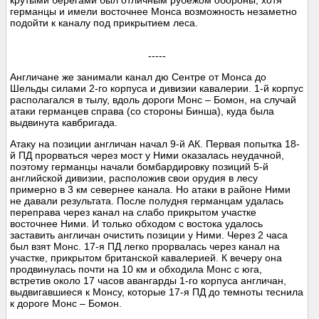
германцы и имели восточнее Монса возможность незаметно
подойти к каналу под прикрытием леса.
-----
Англичане же занимали канал дю Сентре от Монса до
Шельды силами 2-го корпуса и дивизии кавалерии. 1-й корпус
располагался в тылу, вдоль дороги Монс – Бомон, на случай
атаки германцев справа (со стороны Бинша), куда была
выдвинута кавбригада.
Атаку на позиции англичан начал 9-й АК. Первая попытка 18-
й ПД прорваться через мост у Ними оказалась неудачной,
поэтому германцы начали бомбардировку позиций 5-й
английской дивизии, расположив свои орудия в лесу
примерно в 3 км севернее канала. Но атаки в районе Ними
не давали результата. После полудня германцам удалась
переправа через канал на слабо прикрытом участке
восточнее Ними. И только обходом с востока удалось
заставить англичан очистить позиции у Ними. Через 2 часа
был взят Монс. 17-я ПД легко прорвалась через канал на
участке, прикрытом британской кавалерией. К вечеру она
продвинулась почти на 10 км и обходила Монс с юга,
встретив около 17 часов авангарды 1-го корпуса англичан,
выдвигавшиеся к Монсу, которые 17-я ПД до темноты теснила
к дороге Монс – Бомон.