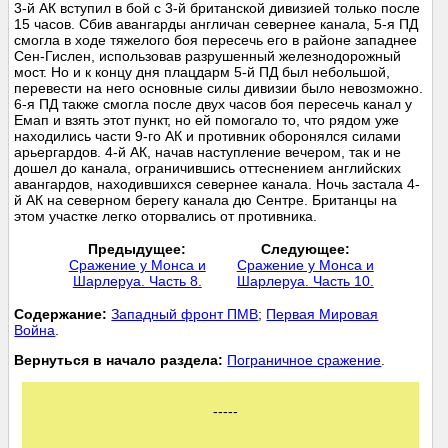
3-й АК вступил в бой с 3-й британской дивизией только после
15 часов. Сбив авангарды англичан севернее канала, 5-я ПД
смогла в ходе тяжелого боя пересечь его в районе западнее
Сен-Гислен, использовав разрушенный железнодорожный
мост. Но и к концу дня плацдарм 5-й ПД был небольшой,
перевести на него основные силы дивизии было невозможно.
6-я ПД также смогла после двух часов боя пересечь канал у
Емап и взять этот пункт, но ей помогало то, что рядом уже
находились части 9-го АК и противник оборонялся силами
арьергардов. 4-й АК, начав наступление вечером, так и не
дошел до канала, ограничившись оттеснением английских
авангардов, находившихся севернее канала. Ночь застала 4-
й АК на северном берегу канала дю Сентре. Британцы на
этом участке легко оторвались от противника.
Предыдущее:
Следующее:
Сражение у Монса и
Сражение у Монса и
Шарлеруа. Часть 8.
Шарлеруа. Часть 10.
Cодержание:
Западный фронт ПМВ
;
Первая Мировая
Война
.
Вернуться в начало раздела:
Пограничное сражение
.
-----