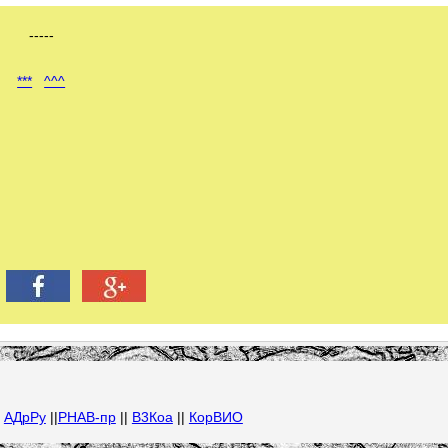
-----
***
^^^
|
АДрРу
||
РНАВ-пр
||
В3Коа
||
КорВИО