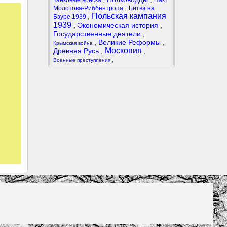
Танковые войска
Пакт
,
Молотова-Риббентропа
Битва на
Польская кампания
,
Бзуре 1939
1939
,
Экономическая история
,
Государственные деятели
,
,
Великие Реформы
,
Крымская война
Московия
Древняя Русь
,
,
,
Военные преступления