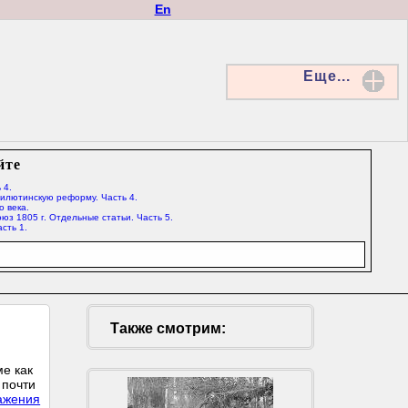
En
Еще...
йте
 4.
Милютинскую реформу. Часть 4.
о века.
юз 1805 г. Отдельные статьи. Часть 5.
сть 1.
Также смотрим:
ме как
 почти
ажения