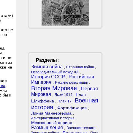
атаки).
х
 что не
узов
ам.
и.
а и не
Разделы :
зти за
Зимняя война
,
,
аже не
Странная война
,
Освободительный поход КА
История СССР
Российская
,
ская
Империя
,
,
Русские революции
тва
Вторая Мировая
Первая
,
ожно
Мировая
,
,
План
Льеж 1914
о бы к
Военная
Шлиффена
,
,
План 17
история
,
Фортификация
,
Линия Маннергейма
,
,
Альтернативная История
Межвоенный период
,
Размышления
,
,
Военная техника
,
Полководцы
,