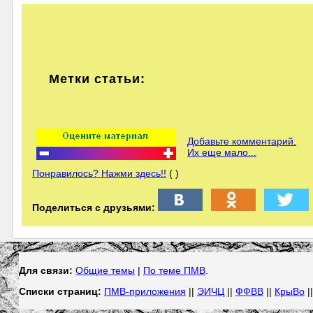
Метки статьи:
Добавьте комментарий.
Их еще мало...
Понравилось? Нажми здесь!!
( )
Поделиться с друзьями:
Для связи:
Общие темы
|
По теме ПМВ
.
Списки страниц:
ПМВ-приложения
||
ЭИЧЦ
||
ФФВВ
||
КрыВо
|