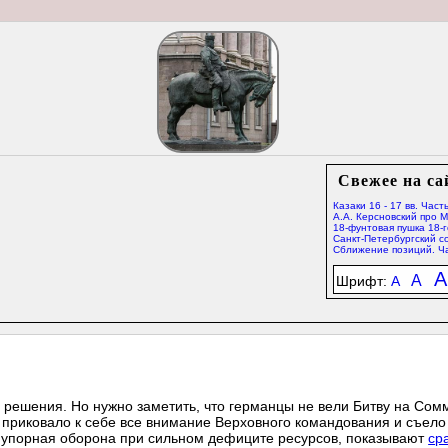
Свежее на са
Казаки 16 - 17 вв. Часть
А.А. Керсновский про 
18-фунтовая пушка 18-г
Санкт-Петербургский со
Сближение позиций. Ча
A
A
Шрифт:
A
 решения. Но нужно заметить, что германцы не вели Битву на Сом
приковало к себе все внимание Верховного командования и съело
т упорная оборона при сильном дефиците ресурсов, показывают
ср