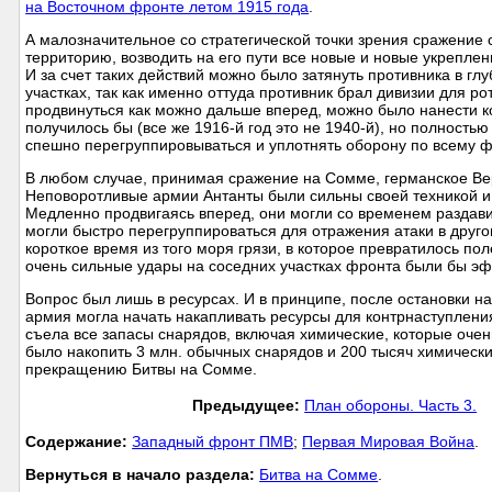
на Восточном фронте летом 1915 года
.
А малозначительное со стратегической точки зрения сражение с
территорию, возводить на его пути все новые и новые укреплени
И за счет таких действий можно было затянуть противника в гл
участках, так как именно оттуда противник брал дивизии для ро
продвинуться как можно дальше вперед, можно было нанести к
получилось бы (все же 1916-й год это не 1940-й), но полность
спешно перегруппировываться и уплотнять оборону по всему 
В любом случае, принимая сражение на Сомме, германское Вер
Неповоротливые армии Антанты были сильны своей техникой и
Медленно продвигаясь вперед, они могли со временем раздави
могли быстро перегруппироваться для отражения атаки в друго
короткое время из того моря грязи, в которое превратилось п
очень сильные удары на соседних участках фронта были бы 
Вопрос был лишь в ресурсах. И в принципе, после остановки 
армия могла начать накапливать ресурсы для контрнаступлени
съела все запасы снарядов, включая химические, которые оче
было накопить 3 млн. обычных снарядов и 200 тысяч химических
прекращению Битвы на Сомме.
Предыдущее:
План обороны. Часть 3.
Cодержание:
Западный фронт ПМВ
;
Первая Мировая Война
.
Вернуться в начало раздела:
Битва на Сомме
.