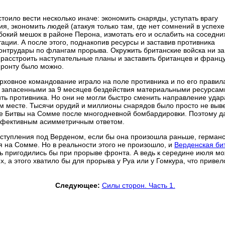
тоило вести несколько иначе: экономить снаряды, уступать врагу
я, экономить людей (атакуя только там, где нет сомнений в успехе 
убокий мешок в районе Перона, измотать его и ослабить на соседни
тации. А после этого, поднакопив ресурсы и заставив противника
онтрудары по флангам прорыва. Окружить британские войска ни за
ю расстроить наступательные планы и заставить британцев и франц
фронту было можно.
ховное командование играло на поле противника и по его правил
 запасенными за 9 месяцев бездействия материальными ресурсам
ть противника. Но они не могли быстро сменить направление удар
м месте. Тысячи орудий и миллионы снарядов было просто не выве
оле Битвы на Сомме после многодневной бомбардировки. Поэтому д
эффективным асимметричным ответом.
наступления под Верденом, если бы она произошла раньше, герман
я на Сомме. Но в реальности этого не произошло, и
Верденская би
нь пригодились бы при прорыве фронта. А ведь к середине июля м
, а этого хватило бы для прорыва у Руа или у Гомкура, что привел
Следующее:
Силы сторон. Часть 1.