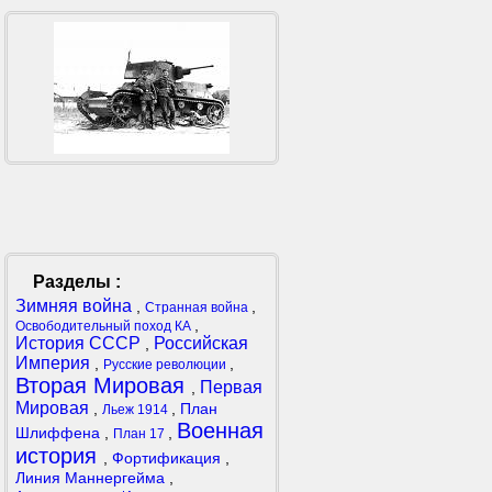
Разделы :
Зимняя война
,
,
Странная война
,
Освободительный поход КА
История СССР
Российская
,
Империя
,
,
Русские революции
Вторая Мировая
Первая
,
Мировая
,
,
План
Льеж 1914
Военная
Шлиффена
,
,
План 17
история
,
Фортификация
,
Линия Маннергейма
,