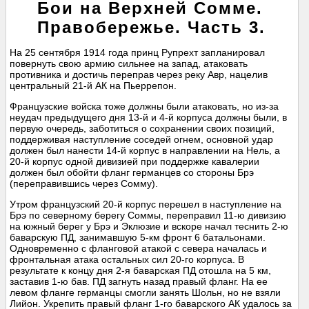
Бои на Верхней Сомме.
Правобережье. Часть 3.
На 25 сентября 1914 года принц Рупрехт запланировал
повернуть свою армию сильнее на запад, атаковать
противника и достичь переправ через реку Авр, нацелив
центральный 21-й АК на Пьеррепон.
Французские войска тоже должны были атаковать, но из-за
неудач предыдущего дня 13-й и 4-й корпуса должны были, в
первую очередь, заботиться о сохранении своих позиций,
поддерживая наступление соседей огнем, основной удар
должен был нанести 14-й корпус в направлении на Нель, а
20-й корпус одной дивизией при поддержке кавалерии
должен был обойти фланг германцев со стороны Брэ
(переправившись через Сомму).
Утром французский 20-й корпус перешел в наступление на
Брэ по северному берегу Соммы, переправил 11-ю дивизию
на южный берег у Брэ и Эклюзие и вскоре начал теснить 2-ю
баварскую ПД, занимавшую 5-км фронт 6 батальонами.
Одновременно с фланговой атакой с севера началась и
фронтальная атака остальных сил 20-го корпуса. В
результате к концу дня 2-я баварская ПД отошла на 5 км,
заставив 1-ю бав. ПД загнуть назад правый фланг. На ее
левом фланге германцы смогли занять Шольн, но не взяли
Лийон. Укрепить правый фланг 1-го баварского АК удалось за