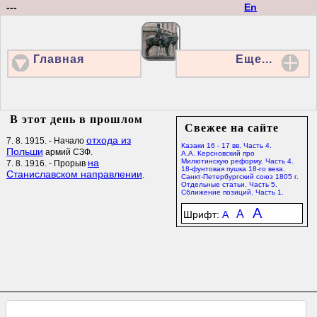
---
En
Главная
Еще...
В этот день в прошлом
Свежее на сайте
отхода из
7. 8. 1915. - Начало
Казаки 16 - 17 вв. Часть 4.
Польши
армий СЗФ.
А.А. Керсновский про
на
Милютинскую реформу. Часть 4.
7. 8. 1916. - Прорыв
18-фунтовая пушка 18-го века.
Станиславском направлении
.
Санкт-Петербургский союз 1805 г.
Отдельные статьи. Часть 5.
Сближение позиций. Часть 1.
A
A
Шрифт:
A