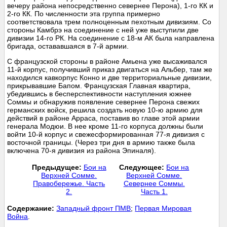
вечеру района непосредственно севернее Перона), 1-го КК и
2-го КК. По численности эта группа примерно
соответствовала трем полноценным пехотным дивизиям. Со
стороны Камбрэ на соединение с ней уже выступили две
дивизии 14-го РК. На соединение с 18-м АК была направлена
бригада, остававшаяся в 7-й армии.
С французской стороны в районе Амьена уже высаживался
11-й корпус, получивший приказ двигаться на Альбер, там же
находился кавкорпус Конно и две территориальные дивизии,
прикрывавшие Бапом. Французская Главная квартира,
убедившись в бесперспективности наступления южнее
Соммы и обнаружив появление севернее Перона свежих
германских войск, решила создать новую 10-ю армию для
действий в районе Арраса, поставив во главе этой армии
генерала Модюи. В нее кроме 11-го корпуса должны были
войти 10-й корпус и свежесформированная 77-я дивизия с
восточной границы. (Через три дня в армию также была
включена 70-я дивизия из района Эпиналя).
Предыдущее:
Бои на
Следующее:
Бои на
Верхней Сомме.
Верхней Сомме.
Правобережье. Часть
Севернее Соммы.
2.
Часть 1.
Cодержание:
Западный фронт ПМВ
;
Первая Мировая
Война
.