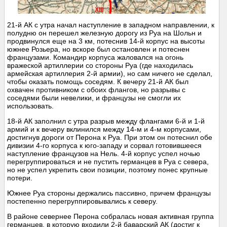
21-й АК с утра начал наступление в западном направлении, к
полудню он перешел железную дорогу из Руа на Шольн и
продвинулся еще на 3 км, потеснив 14-й корпус на высоты
южнее Розьера, но вскоре был остановлен и потеснен
французами. Командир корпуса жаловался на огонь
вражеской артиллерии со стороны Руа (где находилась
армейская артиллерия 2-й армии), но сам ничего не сделал,
чтобы оказать помощь соседям. К вечеру 21-й АК был
охвачен противником с обоих флангов, но разрывы с
соседями были невелики, и французы не смогли их
использовать.
18-й АК заполнил с утра разрыв между флангами 6-й и 1-й
армий и к вечеру вклинился между 14-м и 4-м корпусами,
достигнув дороги от Перона к Руа. При этом он потеснил обе
дивизии 4-го корпуса к юго-западу и сорвал готовившееся
наступление французов на Нель. 4-й корпус успел ночью
перегруппироваться и не пустить германцев в Руа с севера,
но не успел укрепить свои позиции, поэтому понес крупные
потери.
Южнее Руа стороны держались пассивно, причем французы
постепенно перегруппировывались к северу.
В районе севернее Перона собралась новая активная группа
германцев, в которую входили 2-й баварский АК (достиг к