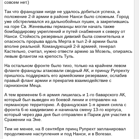
совсем нет.)
Так что французам нигде не удалось добиться успеха, а
положение 2-й армии в районе Нанси было сложным. Город
уже обстреливался из дальнобойных пушек, а закрепившись
на горе Св. Женевьевы германцы могли начать также
бомбардировку укреплений и путей снабжения к северу от
Нанси. Стойкость резервных дивизий была сомнительна и
опасность прорыва вдоль Мерта в тыл 2-й армии была
вполне реальной. Командующий 2-й армией, генерал
Кастельно, считал, нужно отвести армию за Мозель, опираясь
левым флангом на крепость Туль.
На остальном фронте было тихо, только на крайнем левом
фланге французы атаковали сводный АК, и принцу Рупрехту
пришлось поддержать его армейскими резервами, ослабив
правый фланг армии и прекратив взаимодействие с
гарнизоном Меца.
А тем временем 6-я армия лишилась и 1-го баварского АК,
который был выведен из боевой линии и отправлен на
германскую территорию. А французская 1-я армия сняла с
фронта 6-ю кавдивизию и начинала смену 13-го корпуса,
который через два дня был отправлен в Париж для участия в
Сражении на Эне.
Тем не менее, на 8 сентября принц Рупрехт запланировал
продолжение наступления и под Нанси, и в Вогезах.