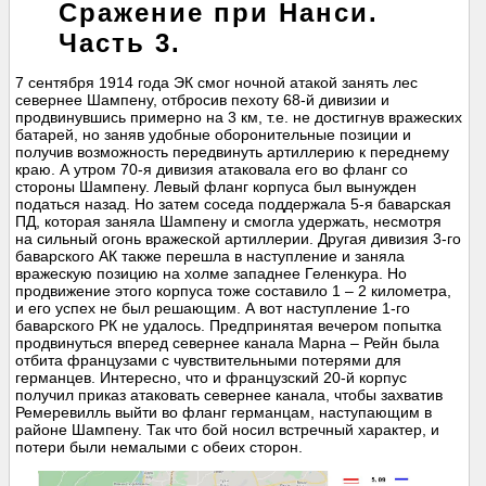
Сражение при Нанси.
Часть 3.
7 сентября 1914 года ЭК смог ночной атакой занять лес
севернее Шампену, отбросив пехоту 68-й дивизии и
продвинувшись примерно на 3 км, т.е. не достигнув вражеских
батарей, но заняв удобные оборонительные позиции и
получив возможность передвинуть артиллерию к переднему
краю. А утром 70-я дивизия атаковала его во фланг со
стороны Шампену. Левый фланг корпуса был вынужден
податься назад. Но затем соседа поддержала 5-я баварская
ПД, которая заняла Шампену и смогла удержать, несмотря
на сильный огонь вражеской артиллерии. Другая дивизия 3-го
баварского АК также перешла в наступление и заняла
вражескую позицию на холме западнее Геленкура. Но
продвижение этого корпуса тоже составило 1 – 2 километра,
и его успех не был решающим. А вот наступление 1-го
баварского РК не удалось. Предпринятая вечером попытка
продвинуться вперед севернее канала Марна – Рейн была
отбита французами с чувствительными потерями для
германцев. Интересно, что и французский 20-й корпус
получил приказ атаковать севернее канала, чтобы захватив
Ремеревилль выйти во фланг германцам, наступающим в
районе Шампену. Так что бой носил встречный характер, и
потери были немалыми с обеих сторон.