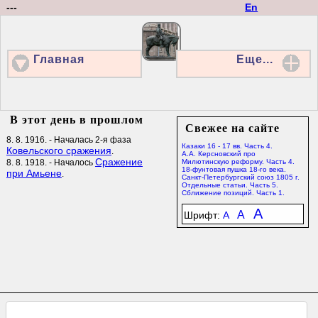
---
En
Главная
Еще...
В этот день в прошлом
Свежее на сайте
8. 8. 1916. - Началась 2-я фаза
Казаки 16 - 17 вв. Часть 4.
Ковельского сражения
.
А.А. Керсновский про
Сражение
8. 8. 1918. - Началось
Милютинскую реформу. Часть 4.
18-фунтовая пушка 18-го века.
при Амьене
.
Санкт-Петербургский союз 1805 г.
Отдельные статьи. Часть 5.
Сближение позиций. Часть 1.
A
A
Шрифт:
A