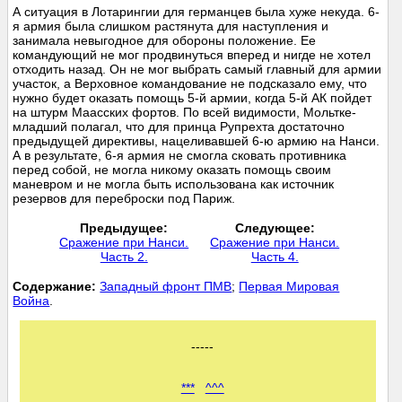
А ситуация в Лотарингии для германцев была хуже некуда. 6-
я армия была слишком растянута для наступления и
занимала невыгодное для обороны положение. Ее
командующий не мог продвинуться вперед и нигде не хотел
отходить назад. Он не мог выбрать самый главный для армии
участок, а Верховное командование не подсказало ему, что
нужно будет оказать помощь 5-й армии, когда 5-й АК пойдет
на штурм Маасских фортов. По всей видимости, Мольтке-
младший полагал, что для принца Рупрехта достаточно
предыдущей директивы, нацеливавшей 6-ю армию на Нанси.
А в результате, 6-я армия не смогла сковать противника
перед собой, не могла никому оказать помощь своим
маневром и не могла быть использована как источник
резервов для переброски под Париж.
Предыдущее:
Следующее:
Сражение при Нанси.
Сражение при Нанси.
Часть 2.
Часть 4.
Cодержание:
Западный фронт ПМВ
;
Первая Мировая
Война
.
-----
***
^^^