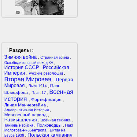
Разделы :
Зимняя война
,
,
Странная война
,
Освободительный поход КА
История СССР
Российская
,
Империя
,
,
Русские революции
Вторая Мировая
Первая
,
Мировая
,
,
План
Льеж 1914
Военная
Шлиффена
,
,
План 17
история
,
Фортификация
,
Линия Маннергейма
,
,
Альтернативная История
Межвоенный период
,
Размышления
,
,
Военная техника
,
Полководцы
,
Танковые войска
Пакт
,
Молотова-Риббентропа
Битва на
Польская кампания
,
Бзуре 1939