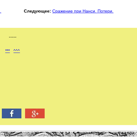
.
Следующее:
Сражение при Нанси. Потери.
-----
***
^^^