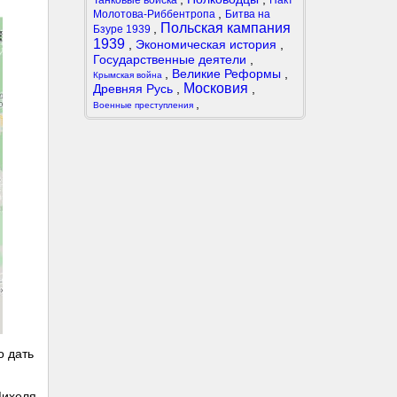
Танковые войска
Пакт
,
Молотова-Риббентропа
Битва на
Польская кампания
,
Бзуре 1939
1939
,
Экономическая история
,
Государственные деятели
,
,
Великие Реформы
,
Крымская война
Московия
Древняя Русь
,
,
,
Военные преступления
о дать
Михеля