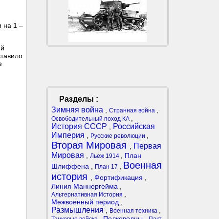
 на 1 –
-й
ставило
е
Разделы :
Зимняя война
,
,
Странная война
,
Освободительный поход КА
История СССР
Российская
,
Империя
,
,
Русские революции
Вторая Мировая
Первая
,
Мировая
,
,
План
Льеж 1914
Военная
Шлиффена
,
,
План 17
история
,
Фортификация
,
Линия Маннергейма
,
,
Альтернативная История
Межвоенный период
,
Размышления
,
,
Военная техника
,
Полководцы
,