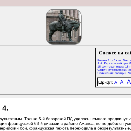
Свежее на са
Казаки 16 - 17 вв. Часть
А.А. Керсновский про 
18-фунтовая пушка 18-г
Санкт-Петербургский со
Сближение позиций. Ча
A
A
Шрифт:
A
 4.
зультатным. Только 5-й баварской ПД удалось немного продвинуть
ции французской 68-й дивизии в районе Аманса, но не добился усп
рийский бой, французская пехота переходила в безрезультатные,