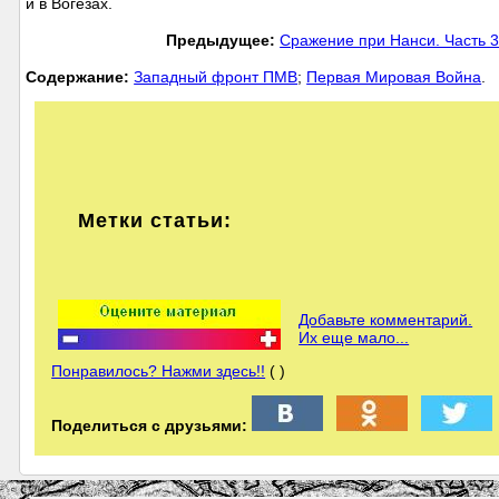
и в Вогезах.
Предыдущее:
Сражение при Нанси. Часть 3
Cодержание:
Западный фронт ПМВ
;
Первая Мировая Война
.
Метки статьи:
Добавьте комментарий.
Их еще мало...
Понравилось? Нажми здесь!!
( )
Поделиться с друзьями: