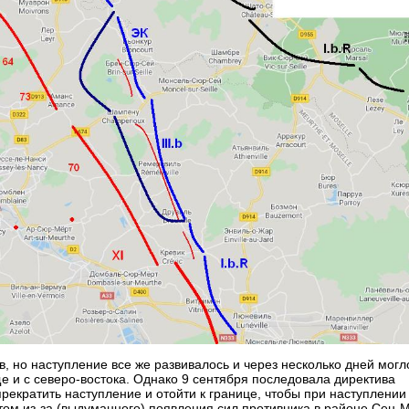
, но наступление все же развивалось и через несколько дней могл
е и с северо-востока. Однако 9 сентября последовала директива
екратить наступление и отойти к границе, чтобы при наступлении
том из-за (выдуманного) появления сил противника в районе Сен-