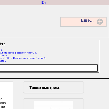
En
Еще...
йте
 4.
Милютинскую реформу. Часть 4.
о века.
юз 1805 г. Отдельные статьи. Часть 5.
сть 1.
Также смотрим:
ся
еха.
 но