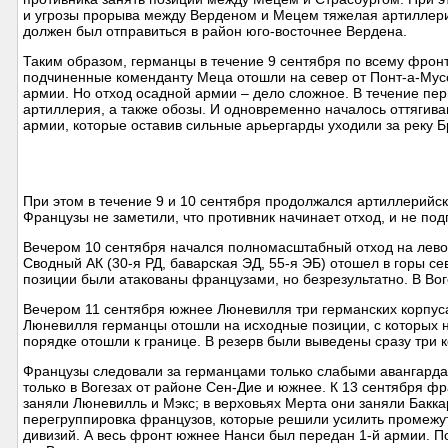
и угрозы прорыва между Верденом и Мецем тяжелая артиллерия
должен был отправиться в район юго-восточнее Вердена.
Таким образом, германцы в течение 9 сентября по всему фронт
подчиненные коменданту Меца отошли на север от Понт-а-Мусс
армии. Но отход осадной армии – дело сложное. В течение пе
артиллерия, а также обозы. И одновременно началось оттягив
армии, которые оставив сильные арьергарды уходили за реку 
При этом в течение 9 и 10 сентября продолжался артиллерийс
Французы не заметили, что противник начинает отход, и не по
Вечером 10 сентября начался полномасштабный отход на левом
Сводный АК (30-я РД, баварская ЭД, 55-я ЭБ) отошел в горы се
позиции были атакованы французами, но безрезультатно. В Во
Вечером 11 сентября южнее Люневилля три германских корпуса
Люневилля германцы отошли на исходные позиции, с которых н
порядке отошли к границе. В резерв были выведены сразу три ко
Французы следовали за германцами только слабыми авангарда
только в Вогезах от районе Сен-Дие и южнее. К 13 сентября 
заняли Люневилль и Мэкс; в верховьях Мерта они заняли Баккар
перегруппировка французов, которые решили усилить промежут
дивизий. А весь фронт южнее Нанси был передан 1-й армии. П