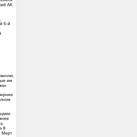
кий АК
,
й 6-й
й
нвиллю,
тые им
жах.
вернее
олном
нцами
южнее
сь
е 8
е Мерт