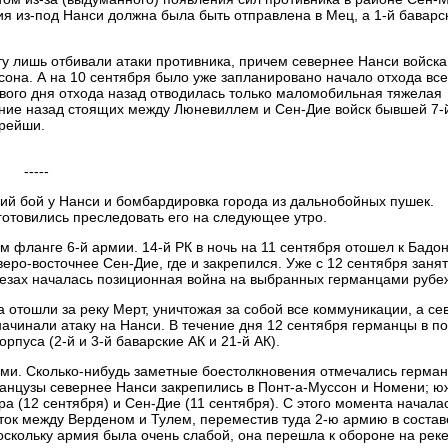
 из-под Нанси должна была быть отправлена в Мец, а 1-й баварс
у лишь отбивали атаки противника, причем севернее Нанси войска
она. А на 10 сентября было уже запланировано начало отхода все
рвого дня отхода назад отводилась только маломобильная тяжелая
ание назад стоящих между Люневиллем и Сен-Дие войск бывшей 7-
Брейши.
-----
кий бой у Нанси и бомбардировка города из дальнобойных пушек.
дготовились преследовать его на следующее утро.
 фланге 6-й армии. 14-й РК в ночь на 11 сентября отошел к Бадо
веро-восточнее Сен-Дие, где и закрепился. Уже с 12 сентября заня
гезах началась позиционная война на выбранных германцами рубе
 отошли за реку Мерт, уничтожая за собой все коммуникации, а се
ачинали атаку на Нанси. В течение дня 12 сентября германцы в п
рпуса (2-й и 3-й баварские АК и 21-й АК).
ми. Сколько-нибудь заметные боестолкновения отмечались герма
французы севернее Нанси закрепились в Понт-а-Муссон и Номени; 
а (12 сентября) и Сен-Дие (11 сентября). С этого момента начала
ок между Верденом и Тулем, переместив туда 2-ю армию в состав
оскольку армия была очень слабой, она перешла к обороне на рек