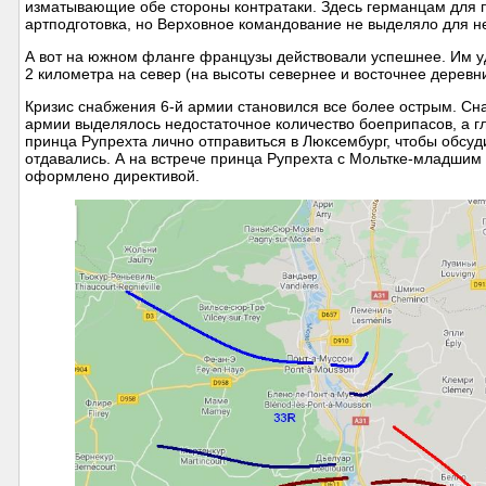
изматывающие обе стороны контратаки. Здесь германцам для
артподготовка, но Верховное командование не выделяло для н
А вот на южном фланге французы действовали успешнее. Им уда
2 километра на север (на высоты севернее и восточнее деревн
Кризис снабжения 6-й армии становился все более острым. Сн
армии выделялось недостаточное количество боеприпасов, а гл
принца Рупрехта лично отправиться в Люксембург, чтобы обсуд
отдавались. А на встрече принца Рупрехта с Мольтке-младшим
оформлено директивой.