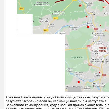
Хотя под Нанси немцы и не добились существенных результатов
результат. Особенно если бы германцы начали бы наступать ещ
Верховного командования, содержавшая приказ окончательно пр
противника занять позиции между Мецем и Страсбургом. При э