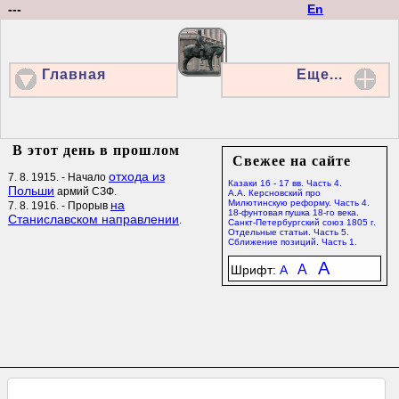
---
En
Главная
Еще...
В этот день в прошлом
Свежее на сайте
отхода из
7. 8. 1915. - Начало
Казаки 16 - 17 вв. Часть 4.
Польши
армий СЗФ.
А.А. Керсновский про
на
Милютинскую реформу. Часть 4.
7. 8. 1916. - Прорыв
18-фунтовая пушка 18-го века.
Станиславском направлении
.
Санкт-Петербургский союз 1805 г.
Отдельные статьи. Часть 5.
Сближение позиций. Часть 1.
A
A
Шрифт:
A