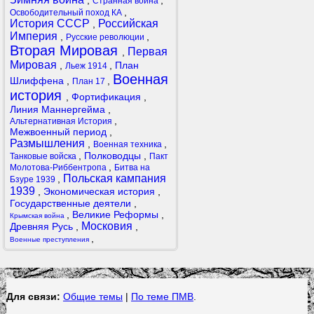
,
,
Странная война
,
Освободительный поход КА
История СССР
Российская
,
Империя
,
,
Русские революции
Вторая Мировая
Первая
,
Мировая
,
,
План
Льеж 1914
Военная
Шлиффена
,
,
План 17
история
,
Фортификация
,
Линия Маннергейма
,
,
Альтернативная История
Межвоенный период
,
Размышления
,
,
Военная техника
,
Полководцы
,
Танковые войска
Пакт
,
Молотова-Риббентропа
Битва на
Польская кампания
,
Бзуре 1939
1939
,
Экономическая история
,
Государственные деятели
,
,
Великие Реформы
,
Крымская война
Московия
Древняя Русь
,
,
,
Военные преступления
Для связи:
Общие темы
|
По теме ПМВ
.