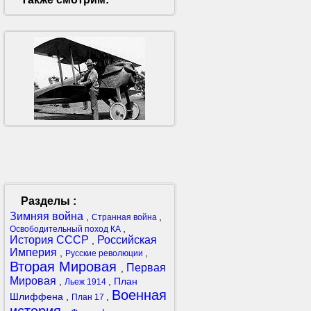
Разделы :
Зимняя война
,
,
Странная война
,
Освободительный поход КА
История СССР
Российская
,
Империя
,
,
Русские революции
Вторая Мировая
Первая
,
Мировая
,
,
План
Льеж 1914
Военная
Шлиффена
,
,
План 17