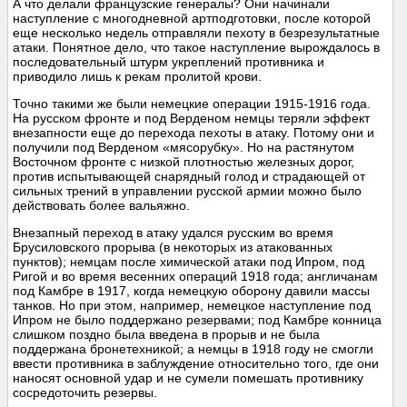
А что делали французские генералы? Они начинали
наступление с многодневной артподготовки, после которой
еще несколько недель отправляли пехоту в безрезультатные
атаки. Понятное дело, что такое наступление вырождалось в
последовательный штурм укреплений противника и
приводило лишь к рекам пролитой крови.
Точно такими же были немецкие операции 1915-1916 года.
На русском фронте и под Верденом немцы теряли эффект
внезапности еще до перехода пехоты в атаку. Потому они и
получили под Верденом «мясорубку». Но на растянутом
Восточном фронте с низкой плотностью железных дорог,
против испытывающей снарядный голод и страдающей от
сильных трений в управлении русской армии можно было
действовать более вальяжно.
Внезапный переход в атаку удался русским во время
Брусиловского прорыва (в некоторых из атакованных
пунктов); немцам после химической атаки под Ипром, под
Ригой и во время весенних операций 1918 года; англичанам
под Камбре в 1917, когда немецкую оборону давили массы
танков. Но при этом, например, немецкое наступление под
Ипром не было поддержано резервами; под Камбре конница
слишком поздно была введена в прорыв и не была
поддержана бронетехникой; а немцы в 1918 году не смогли
ввести противника в заблуждение относительно того, где они
наносят основной удар и не сумели помешать противнику
сосредоточить резервы.