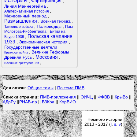
история
,
Фортификация
,
Линия Маннергейма
,
,
Альтернативная История
Межвоенный период
,
Размышления
,
,
Военная техника
,
Полководцы
,
Танковые войска
Пакт
,
Молотова-Риббентропа
Битва на
Польская кампания
,
Бзуре 1939
1939
,
Экономическая история
,
Государственные деятели
,
,
Великие Реформы
,
Крымская война
Московия
Древняя Русь
,
,
,
Военные преступления
Для связи:
Общие темы
|
По теме ПМВ
.
Списки страниц:
ПМВ-приложения
||
ЭИЧЦ
||
ФФВВ
||
КрыВо
||
АДрРу
||
РНАВ-пр
||
В3Коа
||
КорВИО
Немного истории
2013 - 2017 (
l
,
s
,
v
)