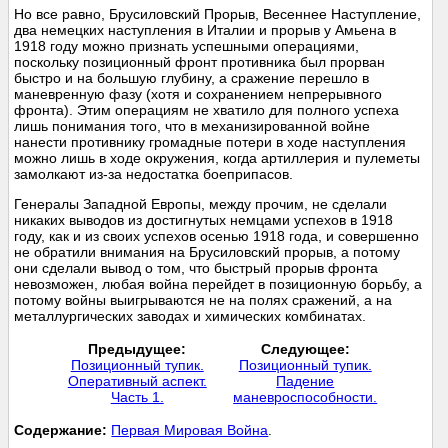
Но все равно, Брусиловский Прорыв, Весеннее Наступление,
два немецких наступления в Италии и прорыв у Амьена в
1918 году можно признать успешными операциями,
поскольку позиционный фронт противника был прорван
быстро и на большую глубину, а сражение перешло в
маневренную фазу (хотя и сохранением непрерывного
фронта). Этим операциям не хватило для полного успеха
лишь понимания того, что в механизированной войне
нанести противнику громадные потери в ходе наступления
можно лишь в ходе окружения, когда артиллерия и пулеметы
замолкают из-за недостатка боеприпасов.
Генералы Западной Европы, между прочим, не сделали
никаких выводов из достигнутых немцами успехов в 1918
году, как и из своих успехов осенью 1918 года, и совершенно
не обратили внимания на Брусиловский прорыв, а потому
они сделали вывод о том, что быстрый прорыв фронта
невозможен, любая война перейдет в позиционную борьбу, а
потому войны выигрываются не на полях сражений, а на
металлургических заводах и химических комбинатах.
Предыдущее:
Следующее:
Позиционный тупик.
Позиционный тупик.
Оперативный аспект.
Падение
Часть 1.
маневроспособности.
Cодержание:
Первая Мировая Война
.