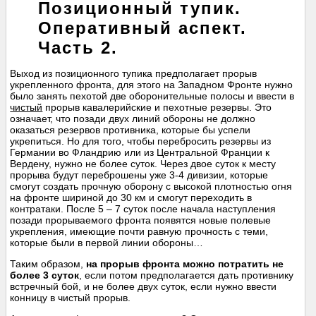
Позиционный тупик.
Оперативный аспект.
Часть 2.
Выход из позиционного тупика предполагает прорыв
укрепленного фронта, для этого на Западном Фронте нужно
было занять пехотой две оборонительные полосы и ввести в
чистый
прорыв кавалерийские и пехотные резервы. Это
означает, что позади двух линий обороны не должно
оказаться резервов противника, которые бы успели
укрепиться. Но для того, чтобы перебросить резервы из
Германии во Фландрию или из Центральной Франции к
Вердену, нужно не более суток. Через двое суток к месту
прорыва будут переброшены уже 3-4 дивизии, которые
смогут создать прочную оборону с высокой плотностью огня
на фронте шириной до 30 км и смогут переходить в
контратаки. После 5 – 7 суток после начала наступления
позади прорываемого фронта появятся новые полевые
укрепления, имеющие почти равную прочность с теми,
которые были в первой линии обороны…
Таким образом,
на прорыв фронта можно потратить не
более 3 суток
, если потом предполагается дать противнику
встречный бой, и не более двух суток, если нужно ввести
конницу в чистый прорыв.