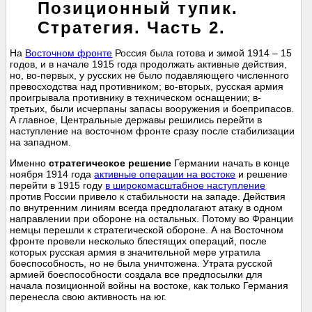
Позиционный тупик.
Стратегия. Часть 2.
На
Восточном фронте
Россия была готова и зимой 1914 – 15
годов, и в начале 1915 года продолжать активные действия,
но, во-первых, у русских не было подавляющего численного
превосходства над противником; во-вторых, русская армия
проигрывала противнику в техническом оснащении; в-
третьих, были исчерпаны запасы вооружения и боеприпасов.
А главное, Центральные державы решились перейти в
наступление на восточном фронте сразу после стабилизации
на западном.
Именно
стратегическое решение
Германии начать в конце
ноября 1914 года
активные операции на востоке
и решение
перейти в 1915 году
в широкомасштабное наступление
против России привело к стабильности на западе. Действия
по внутренним линиям всегда предполагают атаку в одном
направлении при обороне на остальных. Потому во Франции
немцы перешли к стратегической обороне. А на Восточном
фронте провели несколько блестящих операций, после
которых русская армия в значительной мере утратила
боеспособность, но не была уничтожена. Утрата русской
армией боеспособности создала все предпосылки для
начала позиционной войны на востоке, как только Германия
перенесла свою активность на юг.