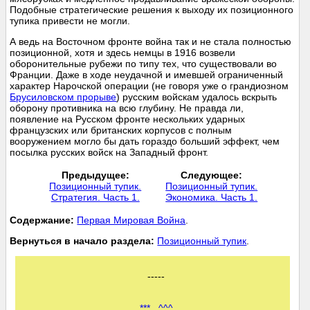
Подобные стратегические решения к выходу их позиционного
тупика привести не могли.
А ведь на Восточном фронте война так и не стала полностью
позиционной, хотя и здесь немцы в 1916 возвели
оборонительные рубежи по типу тех, что существовали во
Франции. Даже в ходе неудачной и имевшей ограниченный
характер Нарочской операции (не говоря уже о грандиозном
Брусиловском прорыве
) русским войскам удалось вскрыть
оборону противника на всю глубину. Не правда ли,
появление на Русском фронте нескольких ударных
французских или британских корпусов с полным
вооружением могло бы дать гораздо больший эффект, чем
посылка русских войск на Западный фронт.
Предыдущее:
Следующее:
Позиционный тупик.
Позиционный тупик.
Стратегия. Часть 1.
Экономика. Часть 1.
Cодержание:
Первая Мировая Война
.
Вернуться в начало раздела:
Позиционный тупик
.
-----
***
^^^