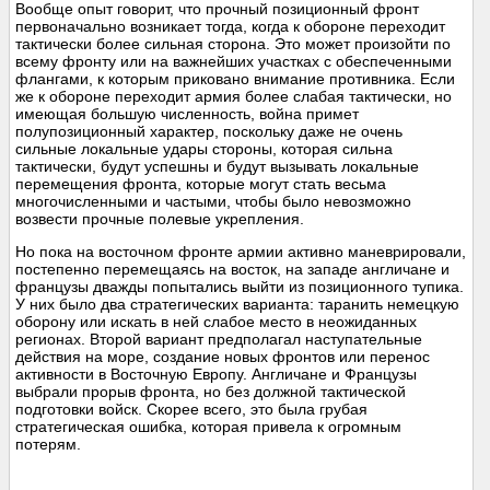
Вообще опыт говорит, что прочный позиционный фронт
первоначально возникает тогда, когда к обороне переходит
тактически более сильная сторона. Это может произойти по
всему фронту или на важнейших участках с обеспеченными
флангами, к которым приковано внимание противника. Если
же к обороне переходит армия более слабая тактически, но
имеющая большую численность, война примет
полупозиционный характер, поскольку даже не очень
сильные локальные удары стороны, которая сильна
тактически, будут успешны и будут вызывать локальные
перемещения фронта, которые могут стать весьма
многочисленными и частыми, чтобы было невозможно
возвести прочные полевые укрепления.
Но пока на восточном фронте армии активно маневрировали,
постепенно перемещаясь на восток, на западе англичане и
французы дважды попытались выйти из позиционного тупика.
У них было два стратегических варианта: таранить немецкую
оборону или искать в ней слабое место в неожиданных
регионах. Второй вариант предполагал наступательные
действия на море, создание новых фронтов или перенос
активности в Восточную Европу. Англичане и Французы
выбрали прорыв фронта, но без должной тактической
подготовки войск. Скорее всего, это была грубая
стратегическая ошибка, которая привела к огромным
потерям.