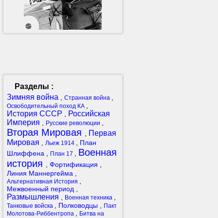
Разделы :
Зимняя война
,
,
Странная война
,
Освободительный поход КА
История СССР
Российская
,
Империя
,
,
Русские революции
Вторая Мировая
Первая
,
Мировая
,
,
План
Льеж 1914
Военная
Шлиффена
,
,
План 17
история
,
Фортификация
,
Линия Маннергейма
,
,
Альтернативная История
Межвоенный период
,
Размышления
,
,
Военная техника
,
Полководцы
,
Танковые войска
Пакт
,
Молотова-Риббентропа
Битва на