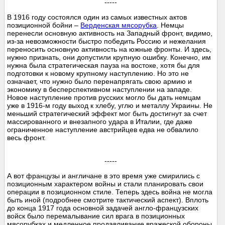
-----
В 1916 году состоялся один из самых известных актов
позиционной бойни –
Верденская мясорубка
. Немцы
перенесли основную активность на Западный фронт, видимо,
из-за невозможности быстро победить Россию и нежелания
переносить основную активность на южные фронты. И здесь,
нужно признать, они допустили крупную ошибку. Конечно, им
нужна была стратегическая пауза на востоке, хотя бы для
подготовки к новому крупному наступлению. Но это не
означает, что нужно было перенапрягать свою армию и
экономику в бесперспективном наступлении на западе.
Новое наступление против русских могло бы дать немцам
уже в 1916-м году выход к хлебу, углю и металлу Украины. Не
меньший стратегический эффект мог быть достигнут за счет
массированного и внезапного удара в Италии, где даже
ограниченное наступление австрийцев едва не обвалило
весь фронт.
-----
А вот французы и англичане в это время уже смирились с
позиционным характером войны и стали планировать свои
операции в позиционном стиле. Теперь здесь война не могла
быть иной (подробнее смотрите тактический аспект). Вплоть
до конца 1917 года основной задачей англо-французских
войск было перемалывание сил врага в позиционных
мясорубках и медленное продавливание вражеской обороны.