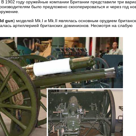
. В 1902 году оружейные компании Британии представили три вари
 производителям было предложено скооперироваться и через год но
оружение.
eld gun
) моделей Mk.I и Mk.II являлась основным орудием британс
валась артиллерией британских доминионов. Несмотря на слабую