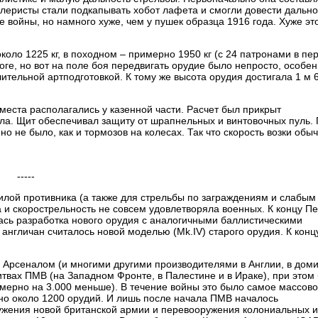
леристы стали подкапывать хобот лафета и смогли довести дально
е войны, но намного хуже, чем у пушек образца 1916 года. Хуже это
оло 1225 кг, в походном – примерно 1950 кг (с 24 патронами в пер
ге, но вот на поле боя передвигать орудие было непросто, особе
тельной артподготовкой. К тому же высота орудия достигала 1 м 6
 места располагались у казенной части. Расчет был прикрыт
ла. Щит обеспечивал защиту от шрапнельных и винтовочных пуль.
о не было, как и тормозов на колесах. Так что скорость возки обы
-----
илой противника (а также для стрельбы по заграждениям и слабым
 и скорострельность не совсем удовлетворяла военных. К концу П
лась разработка нового орудия с аналогичными баллистическими
англичан считалось новой моделью (Mk.IV) старого орудия. К конц
 Арсеналом (и многими другими производителями в Англии, в дом
 битвах ПМВ (на Западном Фронте, в Палестине и в Ираке), при этом
мерно на 3.000 меньше). В течение войны это было самое массов
но около 1200 орудий. И лишь после начала ПМВ началось
ружения новой британской армии и перевооружения колониальных 