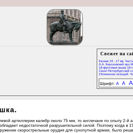
Свежее на са
Казаки 16 - 17 вв. Часть
А.А. Керсновский про 
18-фунтовая пушка 18-г
Санкт-Петербургский со
Сближение позиций. Ча
A
A
Шрифт:
A
шка.
евой артиллерии калибр около 75 мм, то англичане по опыту 2-й а
обладает недостаточной разрушительной силой. Поэтому когда в 1
оружение скорострельные орудия для сухопутной армии, было реше