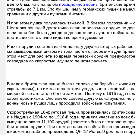
всего 6 км
, но с началом
позиционной войны
британские артил
стрельбы до 7,1 км. Это лучше, чем у германских пушек в начал
сравнении с другими пушками Антанты.
И при этом пушка получилась тяжелой. В боевом положении – ок
Шестерка лошадей достаточно легко перевозила орудие по доро
если поля боя было доведено до состояния лунного пейзажа дли
противник его отлично видел во время движения.
Расчет орудия состоял из 6 человек, у двух из которых рабочие
складывающимся щитом из трех частей с прорезями для прице
этом мест для расчета во время перевозки орудия предусмотрен
совпадала со скоростью идущего пешком расчета.
В целом британская пушка была неплоха для борьбы с живой с
укреплениям), но имела недостаточную дальность стрельбы, да
мировой все это стало более заметно. Поэтому с 1916 года ве
характеристиками. Оно имело совсем другую конструкцию, но у 
войны новые пушки лишь проходили войсковые испытания.
Скорострельная 18-фунтовая пушка производилась британским
и в Индии) с 1904-го по 1918-й год и приняла участие во всех
выпущено около 11.100 орудий (лафетов было изготовлено при
британское орудие. При этом до начала войны было произведе
широкомасштабное производство
QF 18-Pdr field gun
, для воо