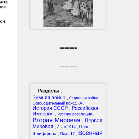
анта
вое
кой
=======
=======
Разделы :
Зимняя война
,
,
Странная война
,
Освободительный поход КА
История СССР
Российская
,
Империя
,
,
Русские революции
Вторая Мировая
Первая
,
Мировая
,
,
План
Льеж 1914
Военная
Шлиффена
,
,
План 17