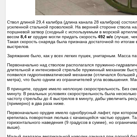
Ствол длиной 29,4 калибра (длина канала 28 калибров) состоял
усиленной стальной проволокой. На верхней стороне ствола н
поршневой затвор (сходный с используемым в морской артиллер
весом
8,4 кг
орудие могли придать скорость
492 м/с
(лучше, чем
Такая скорость снаряда была признана достаточной по итогам 
выстрелов.
Заряжание было, как у всех легких пушек, унитарным. Масса па
Первоначально над стволом располагался пружинно-гидравличе
длительной и интенсивной стрельбе пружинный механизм быстро
появился гидропневматический механизм (отличался большей д
метра), что было одним из ограничителей угла возвышения. Мас
В принципе, орудие имело неплохую скорострельность. Без см
минуту. В реальных условиях скорострельность была несколько
частоту стрельбы до 4 выстрелов в минуту, дабы увеличить ре
(примерно) в два раза ниже.
Первоначально орудие имело однобрусный лафет, при котором б
крепилась поворотная люлька с качающейся частью орудия. Та
горизонтального наведения (9 градусов в сумме), но ограничив
выше).
Малый диапазон вертикальной наводки означал при плохой бал