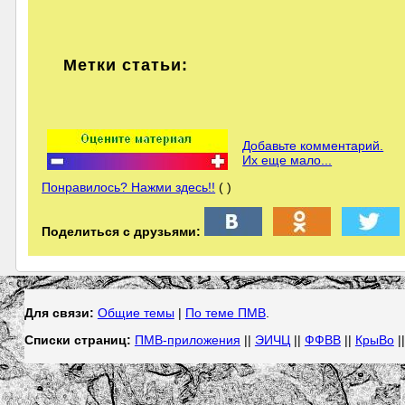
Метки статьи:
Добавьте комментарий.
Их еще мало...
Понравилось? Нажми здесь!!
( )
Поделиться с друзьями:
Для связи:
Общие темы
|
По теме ПМВ
.
Списки страниц:
ПМВ-приложения
||
ЭИЧЦ
||
ФФВВ
||
КрыВо
|