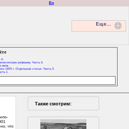
En
Еще...
йте
 4.
Милютинскую реформу. Часть 4.
о века.
юз 1805 г. Отдельные статьи. Часть 5.
сть 1.
Также смотрим:
нло-
901
но, что