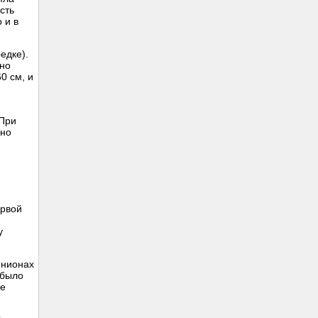
сть
 и в
едке).
нно
0 см, и
 При
чно
ервой
у
инионах
 было
ое
и