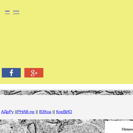
***
^^^
|
АДрРу
||
РНАВ-пр
||
В3Коа
||
КорВИО
Немно