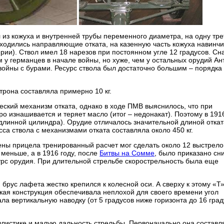
 из кожуха и внутренней трубы переменного диаметра, на одну тре
аходились направляющие отката, на казенную часть кожуха навинч
ии). Ствол имел 18 нарезов при постоянном угле 12 градусов. Сн
 у германцев в начале войны, но хуже, чем у остальных орудий Ан
войны с бурами. Ресурс ствола был достаточно большим – порядка
трона составляла примерно 10 кг.
ский механизм отката, однако в ходе ПМВ выяснилось, что при
 изнашивается и теряет масло (итог – недонакат). Поэтому в 191
линной цилиндра). Орудие отличалось значительной длиной откат
са ствола с механизмами отката составляла около 450 кг.
ены прицела тренированный расчет мог сделать около 12 выстрело
 меньше, а в 1916 году, после
Битвы на Сомме
, было приказано сн
сурс орудия. При длительной стрельбе скорострельность была еще
рус лафета жестко крепился к колесной оси. А сверху к этому «Т
кая конструкция обеспечивала неплохой для своего времени угол
ала вертикальную наводку (от 5 градусов ниже горизонта до 16 гра
листике и малую дальность стрельбы. Первоначально она составл