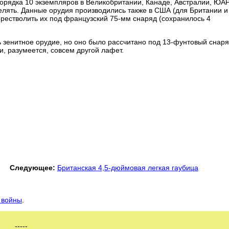
орядка 10 экземпляров в Великобритании, Канаде, Австралии, ЮАР
лять. Данные орудия производились также в США (для Британии и
ерестволить их под французский 75-мм снаряд (сохранилось 4
ь зенитное орудие, но оно было рассчитано под 13-фунтовый снаря
, разумеется, совсем другой лафет.
Следующее:
Британская 4,5-дюймовая легкая гаубица
 войны
.
-----