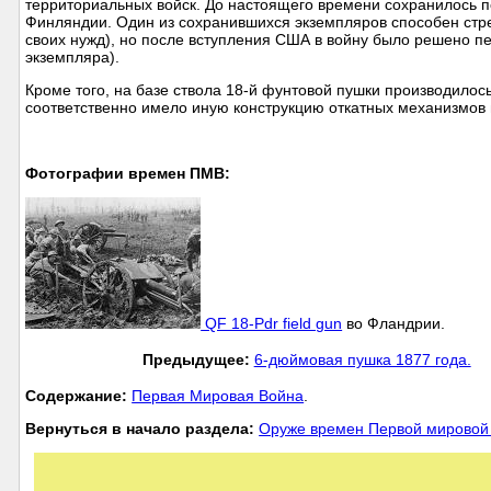
территориальных войск. До настоящего времени сохранилось п
Финляндии. Один из сохранившихся экземпляров способен стре
своих нужд), но после вступления США в войну было решено п
экземпляра).
Кроме того, на базе ствола 18-й фунтовой пушки производилос
соответственно имело иную конструкцию откатных механизмов и
Фотографии времен ПМВ:
QF 18-Pdr field gun
во Фландрии.
Предыдущее:
6-дюймовая пушка 1877 года.
Cодержание:
Первая Мировая Война
.
Вернуться в начало раздела:
Оруже времен Первой мировой