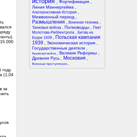
история
,
Фортификация
,
Линия Маннергейма
,
,
Альтернативная История
Межвоенный период
,
Размышления
ть
,
,
Военная техника
ивался
,
Полководцы
,
Танковые войска
Пакт
аряду
,
Молотова-Риббентропа
Битва на
танты).
Польская кампания
,
Бзуре 1939
 15.000
1939
,
Экономическая история
,
Государственные деятели
,
,
Великие Реформы
,
Крымская война
Московия
Древняя Русь
,
,
,
Военные преступления
6 году
а (1,04
в за
изить
»
дусов
яла