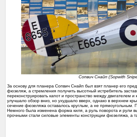
Сопвич Снайп (Sopwith Snip
За основу для планера Сопвич Снайп был взят планер его пре
фюзеляж, а стремления получить высотный истребитель застав
переконструировать капот и пространство между двигателем и 
улучшало обзор вниз, но ухудшало вверх, однако в верхнем кр
сечение фюзеляжа оставалось круглым, а не прямоугольным. 
Немного была изменена форма киля, а руль поворота и рули 
прочными стали силовые элементы конструкции фюзеляжа, а та