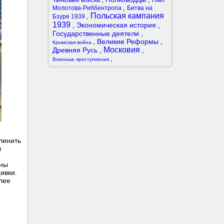
Танковые войска
Пакт
,
Молотова-Риббентропа
Битва на
Польская кампания
,
Бзуре 1939
1939
,
Экономическая история
,
Государственные деятели
,
,
Великие Реформы
,
Крымская война
Московия
Древняя Русь
,
,
,
Военные преступления
линить
л
ины
ивки.
лее