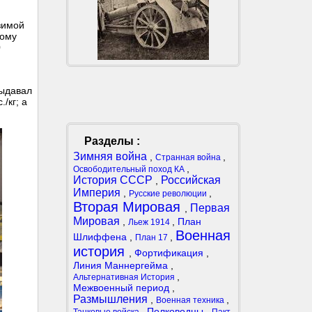
зимой
ному
0
выдавал
/кг; а
Разделы :
Зимняя война
,
,
Странная война
,
Освободительный поход КА
История СССР
Российская
,
Империя
,
,
Русские революции
Вторая Мировая
Первая
,
Мировая
,
,
План
Льеж 1914
Военная
Шлиффена
,
,
План 17
история
,
Фортификация
,
Линия Маннергейма
,
,
Альтернативная История
Межвоенный период
,
Размышления
,
,
Военная техника
,
Полководцы
,