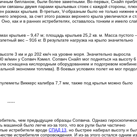
ипичным бипланом, были более заметными. Во-первых, Снайп приб
ыли связаны двумя парами крыльевых стоек с каждой стороны, плю
ен размах крыльев. В-третьих, V-образным было не только нижнее 
его элерона, за счет этого размах верхнего крыла увеличился и ст
 Оно, как и в ранних истребителях, оставалось тонким и имело сл
х крыльев – 9,47 м; площадь крыльев 25,2 кв. м. Масса пустого –
летный вес – 916 кг. В результате нагрузка на крыло значительно
высоте 3 км и до 202 км/ч на уровне моря. Значительно выросла
30 м/мин у Сопвич Кэмел. Сопвич Снайп мог подняться на высоту 6 
была оснащена кислородным оборудованием и подогревом комбине
имальной экономии топлива). В боевых условиях полет не мог продо
пулеметы Виккерс калибра 7,7 мм, также под крылья можно было
-----
ебитель, чем предыдущие образцы Сопвича. Однако гироскопичес
 машиной было легче из-за того, что все рули были частично
елые истребители вроде
СПАД 13
, но быстрее набирал высоту и бы
естве истребителя сопровождения. И из-за этого остался одним и