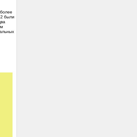
 более
12 были
два
ем
нальных