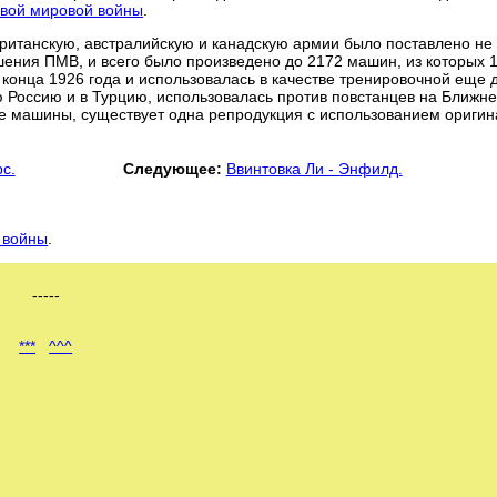
вой мировой войны
.
ританскую, австралийскую и канадскую армии было поставлено не
ения ПМВ, и всего было произведено до 2172 машин, из которых 
конца 1926 года и использовалась в качестве тренировочной еще 
ую Россию и в Турцию, использовалась против повстанцев на Ближн
ые машины, существует одна репродукция с использованием ориги
с.
Следующее:
Ввинтовка Ли - Энфилд.
 войны
.
-----
***
^^^