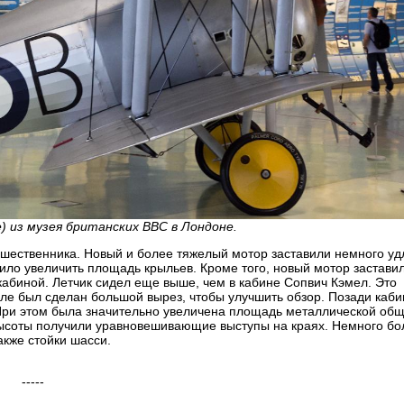
e) из музея британских ВВС в Лондоне.
дшественника. Новый и более тяжелый мотор заставили немного уд
ило увеличить площадь крыльев. Кроме того, новый мотор застави
кабиной. Летчик сидел еще выше, чем в кабине Сопвич Кэмел. Это
ыле был сделан большой вырез, чтобы улучшить обзор. Позади каб
При этом была значительно увеличена площадь металлической общ
высоты получили уравновешивающие выступы на краях. Немного бо
кже стойки шасси.
-----