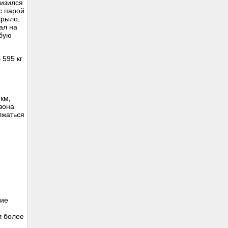
лизился
с парой
крыло,
ал на
абую
 595 кг
км,
зона
лжаться
кие
л более
з