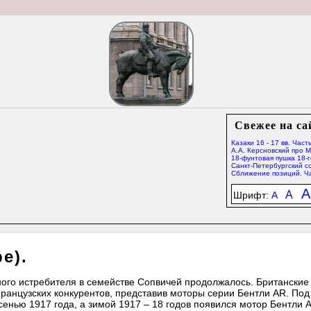
Свежее на са
Казаки 16 - 17 вв. Часть
А.А. Керсновский про 
18-фунтовая пушка 18-г
Санкт-Петербургский со
Сближение позиций. Ча
A
A
Шрифт:
A
e).
ого истребителя в семействе Сопвичей продолжалось. Британские
французских конкурентов, представив моторы серии Бентли AR. Под
енью 1917 года, а зимой 1917 – 18 годов появился мотор Бентли A