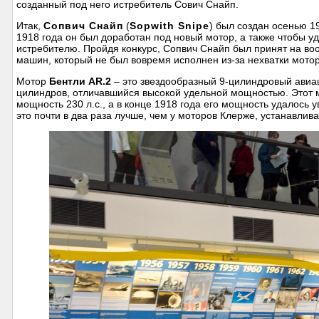
созданный под него истребитель Сович Снайп.
Итак,
Сопвич Снайп
(
Sopwith Snipe
) был создан осенью 1
1918 года он был доработан под новый мотор, а также чтобы 
истребителю. Пройдя конкурс, Сопвич Снайп был принят на во
машин, который не был вовремя исполнен из-за нехватки мото
Мотор
Бентли AR.2
– это звездообразный 9-цилиндровый ави
цилиндров, отличавшийся высокой удельной мощностью. Этот м
мощность 230 л.с., а в конце 1918 года его мощность удалось ув
это почти в два раза лучше, чем у моторов Клерже, устанавли