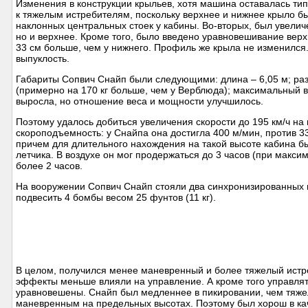
Изменения в конструкции крыльев, хотя машина оставалась т
к тяжелым истребителям, поскольку верхнее и нижнее крыло б
наклонных центральных стоек у кабины. Во-вторых, был увелич
но и верхнее. Кроме того, было введено уравновешивание верхн
33 см больше, чем у нижнего. Профиль же крыла не изменился.
выпуклость.
Габариты Сопвич Снайп были следующими: длина – 6,05 м; разма
(примерно на 170 кг больше, чем у Верблюда); максимальный вз
выросла, но отношение веса и мощности улучшилось.
Поэтому удалось добиться увеличения скорости до 195 км/ч на 
скороподъемность: у Снайпа она достигла 400 м/мин, против 3
причем для длительного нахождения на такой высоте кабина 
летчика. В воздухе он мог продержаться до 3 часов (при макс
более 2 часов.
На вооружении Сопвич Снайп стояли два синхронизированных 
подвесить 4 бомбы весом 25 фунтов (11 кг).
В целом, получился менее маневренный и более тяжелый истр
эффекты меньше влияли на управление. А кроме того управлять
уравновешены. Снайп был медленнее в пикировании, чем тяж
маневренным на предельных высотах. Поэтому был хорош в кач