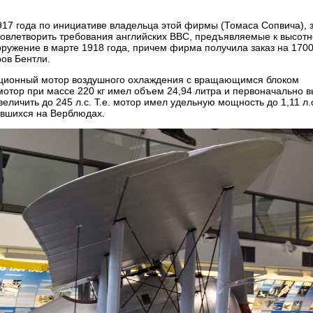
917 года по инициативе владельца этой фирмы (Томаса Сопвича), 
удовлетворить требования английских ВВС, предъявляемые к высот
оружение в марте 1918 года, причем фирма получила заказ на 170
ров Бентли.
ационный мотор воздушного охлаждения с вращающимся блоком
отор при массе 220 кг имел объем 24,94 литра и первоначально 
еличить до 245 л.с. Т.е. мотор имел удельную мощность до 1,11 л.с.
вавшихся на Верблюдах.