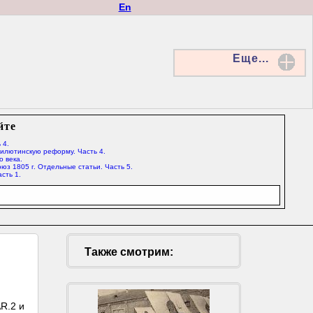
En
Еще...
йте
 4.
Милютинскую реформу. Часть 4.
о века.
юз 1805 г. Отдельные статьи. Часть 5.
сть 1.
Также смотрим:
R.2 и