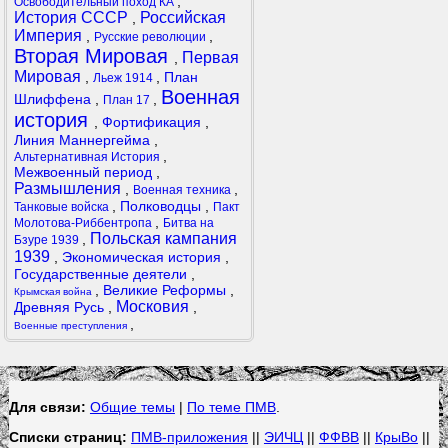
,
Освободительный поход КА
История СССР
Российская
,
Империя
,
,
Русские революции
Вторая Мировая
Первая
,
Мировая
,
,
План
Льеж 1914
Военная
Шлиффена
,
,
План 17
история
,
Фортификация
,
Линия Маннергейма
,
,
Альтернативная История
Межвоенный период
,
Размышления
,
,
Военная техника
,
Полководцы
,
Танковые войска
Пакт
,
Молотова-Риббентропа
Битва на
Польская кампания
,
Бзуре 1939
1939
,
Экономическая история
,
Государственные деятели
,
,
Великие Реформы
,
Крымская война
Московия
Древняя Русь
,
,
,
Военные преступления
Для связи:
Общие темы
|
По теме ПМВ
.
Списки страниц:
ПМВ-приложения
||
ЭИЧЦ
||
ФФВВ
||
КрыВо
||