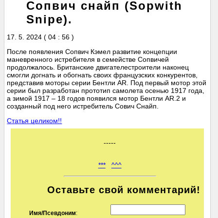
Сопвич снайп (Sopwith
Snipe).
17. 5. 2024 ( 04 : 56 )
После появления Сопвич Кэмел развитие концепции
маневренного истребителя в семействе Сопвичей
продолжалось. Британские двигателестроители наконец
смогли догнать и обогнать своих французских конкурентов,
представив моторы серии Бентли AR. Под первый мотор этой
серии был разработан прототип самолета осенью 1917 года,
а зимой 1917 – 18 годов появился мотор Бентли AR.2 и
созданный под него истребитель Сович Снайп.
Статья целиком!!
-----
***
^^^
Оставьте свой комментарий!
Имя/Псевдоним
: