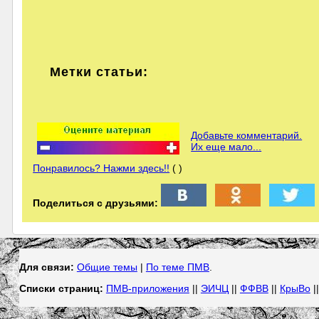
Метки статьи:
Добавьте комментарий.
Их еще мало...
Понравилось? Нажми здесь!!
( )
Поделиться с друзьями:
Для связи:
Общие темы
|
По теме ПМВ
.
Списки страниц:
ПМВ-приложения
||
ЭИЧЦ
||
ФФВВ
||
КрыВо
|