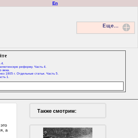
En
Еще...
йте
 4.
Милютинскую реформу. Часть 4.
о века.
юз 1805 г. Отдельные статьи. Часть 5.
сть 1.
Также смотрим:
 это
я, а