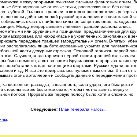
промежутки между опорными пунктами сильным фланговым огнем. В
анные бетонированные огневые точки, расположенные без легко
ла глубокой. Тыловые траншеи, в которых располагались резервы 
т.е. вне зоны действия легкой русской артиллерии и значительной ч
 собирались оказать наиболее сильное сопротивление, находилась
х позиций. Между непрерывными линиями траншей располагались
нометными или орудийными позициями, предназначенные для кру
о замаскирована или находилась на укрепленных, закопанных в з
 прикрыть передовые траншеи заградительным огнем. В-пятых, уб
нии располагались лишь бетонированные укрытия для пулеметчико
ебольшой части дежурных стрелков. Основной гарнизон первой ли
атаки. Случаев, когда гарнизон первой линии траншей оказывался
ны было немного, а вот во время Брусиловского прорыва таких сл
цы поработали как над настоящими фортами. Русских ждали не то
арпов и т.д. И все это прикрывалось пулеметным огнем. В тыл от г
ызывать огонь артиллерии и сообщать данные о передвижении прот
 качественная разведка, внезапность, сила удара, его быстрота и
ой стороны все же было маловато, чтобы плотно занять первую
ьной полосе. Прорвать же первую полосу было хотя и сложно, но
Следующее:
План генерала Рагозы.
ойны
.