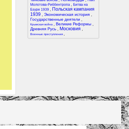
Танковые войска
Пакт
,
Молотова-Риббентропа
Битва на
Польская кампания
,
Бзуре 1939
1939
,
Экономическая история
,
Государственные деятели
,
,
Великие Реформы
,
Крымская война
Московия
Древняя Русь
,
,
,
Военные преступления