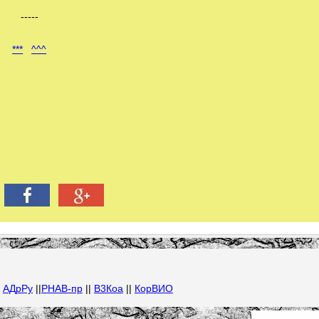
-----
***
^^^
|
АДрРу
||
РНАВ-пр
||
В3Коа
||
КорВИО