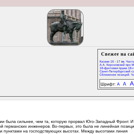
Свежее на са
Казаки 16 - 17 вв. Часть
А.А. Керсновский про 
18-фунтовая пушка 18-г
Санкт-Петербургский со
Сближение позиций. Ча
A
A
Шрифт:
A
и была сильнее, чем та, которую прорвал Юго-Западный Фронт. И
ой германских инженеров. Во-первых, это была не линейная позици
 пунктами на господствующих высотах. Между высотами линия