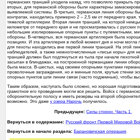
германских траншей уходила назад, что позволяло прикрыть 
вторых, для германской обороны были характерны замаскиров
выявляемой системы. В-третьих, германская линия обороны бы
контратак, находились примерно 2 – 2,5 км от переднего края, 
тяжелой артиллерии. Вторая линия траншей, на которой немцы
километре от переднего края и не просматривалась с русски
небольшие изолированные опорные пункты с пулеметными, ми
обороны. В-четвертых, вся германская артиллерия была хорош
позициях. И эта артиллерия в любой момент дня и ночи могла
для пехоты находились вне первой линии траншей. На этой ли
наблюдателей, а также немногочисленные «лисьи норы» для н
траншей должен был подтянуться из тыла при начале пехотной 
засыпан в блиндажах, на построенной германцами линии оборо
была масса. В-шестых, над своими опорными пунктами герман
проволочные заграждения, но и минные поля, крутые стенки эск
опорных пунктов шли линии связи (часто подземные), чтобы в
Таким образом, наступать было сложно, но хорошая подготовка,
грамотное его проведение могли все решить. Войск с германск
оборонительную полосу и иметь резервы на второй оборонител
возможно. Это даже
у озера Нарочь
получилось.
Предыдущее:
Силы сторон. Часть 1.
Вернуться в содержание:
Русский фронт Первой Мировой В
Вернуться в начало раздела:
Барановичская операция
.