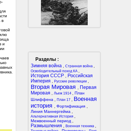
о-
для
асти
 в
говой
емлю
ежища
в и
нии
учаев
Разделы :
лько
Зимняя война
,
,
Странная война
лавных
,
Освободительный поход КА
ивника.
История СССР
Российская
,
Империя
,
,
Русские революции
Вторая Мировая
Первая
,
Мировая
,
,
План
Льеж 1914
Военная
Шлиффена
,
,
План 17
история
,
Фортификация
,
Линия Маннергейма
,
,
Альтернативная История
Межвоенный период
,
Размышления
,
,
Военная техника
,
Полководцы
,