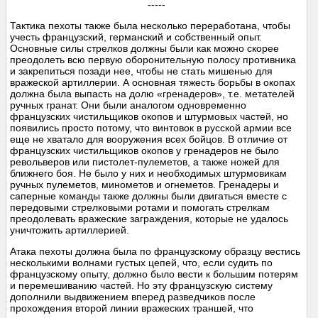
-----
Тактика пехоты также была несколько переработана, чтобы
учесть французский, германский и собственный опыт.
Основные силы стрелков должны были как можно скорее
преодолеть всю первую оборонительную полосу противника
и закрепиться позади нее, чтобы не стать мишенью для
вражеской артиллерии. А основная тяжесть борьбы в окопах
должна была выпасть на долю «гренадеров», т.е. метателей
ручных гранат. Они были аналогом одновременно
французских чистильщиков окопов и штурмовых частей, но
появились просто потому, что винтовок в русской армии все
еще не хватало для вооружения всех бойцов. В отличие от
французских чистильщиков окопов у гренадеров не было
револьверов или пистолет-пулеметов, а также ножей для
ближнего боя. Не было у них и необходимых штурмовикам
ручных пулеметов, минометов и огнеметов. Гренадеры и
саперные команды также должны были двигаться вместе с
передовыми стрелковыми ротами и помогать стрелкам
преодолевать вражеские заграждения, которые не удалось
уничтожить артиллерией.
Атака пехоты должна была по французскому образцу вестись
несколькими волнами густых цепей, что, если судить по
французскому опыту, должно было вести к большим потерям
и перемешиванию частей. Но эту французскую систему
дополнили выдвижением вперед разведчиков после
прохождения второй линии вражеских траншей, что