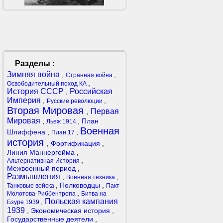
Разделы :
Зимняя война
,
,
Странная война
,
Освободительный поход КА
История СССР
Российская
,
Империя
,
,
Русские революции
Вторая Мировая
Первая
,
Мировая
,
,
План
Льеж 1914
Военная
Шлиффена
,
,
План 17
история
,
Фортификация
,
Линия Маннергейма
,
,
Альтернативная История
Межвоенный период
,
Размышления
,
,
Военная техника
,
Полководцы
,
Танковые войска
Пакт
,
Молотова-Риббентропа
Битва на
Польская кампания
,
Бзуре 1939
1939
,
Экономическая история
,
Государственные деятели
,