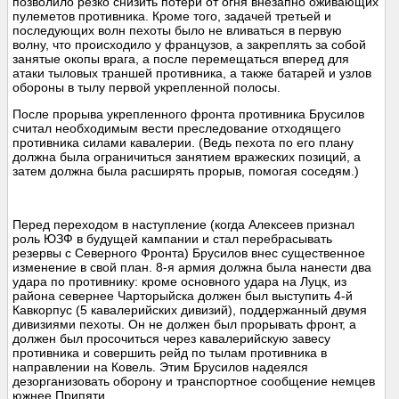
позволило резко снизить потери от огня внезапно оживающих
пулеметов противника. Кроме того, задачей третьей и
последующих волн пехоты было не вливаться в первую
волну, что происходило у французов, а закреплять за собой
занятые окопы врага, а после перемещаться вперед для
атаки тыловых траншей противника, а также батарей и узлов
обороны в тылу первой укрепленной полосы.
После прорыва укрепленного фронта противника Брусилов
считал необходимым вести преследование отходящего
противника силами кавалерии. (Ведь пехота по его плану
должна была ограничиться занятием вражеских позиций, а
затем должна была расширять прорыв, помогая соседям.)
Перед переходом в наступление (когда Алексеев признал
роль ЮЗФ в будущей кампании и стал перебрасывать
резервы с Северного Фронта) Брусилов внес существенное
изменение в свой план. 8-я армия должна была нанести два
удара по противнику: кроме основного удара на Луцк, из
района севернее Чарторыйска должен был выступить 4-й
Кавкорпус (5 кавалерийских дивизий), поддержанный двумя
дивизиями пехоты. Он не должен был прорывать фронт, а
должен был просочиться через кавалерийскую завесу
противника и совершить рейд по тылам противника в
направлении на Ковель. Этим Брусилов надеялся
дезорганизовать оборону и транспортное сообщение немцев
южнее Припяти.