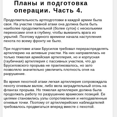
Планы и подготовка
операции. Часть 4.
Продолжительность артподготовки в каждой армии была
своя. На участке главной атаки она должна была быть
наиболее продолжительной (более суток) с несколькими
переносами огня в глубину, чтобы выманить врага из
укрытий. Поэтому единого времени начала наступления
пехота по всему фронту не было.
При подготовке атаки Брусилов требовал перераспределять
артиллерию на активные участки. На них направлялась не
только тяжелая армейская артиллерия, но и корпусная
(гаубичная) артиллерия с пассивных участков, что до
Брусиловского прорыва не практиковалось, но зато
позволяло значительно увеличить плотность огня на
разрушение.
Во время пехотной атаки легкая артиллерия сопровождала
пехоту огневым валом, либо вела заградительный огонь на
флангах прорыва. Но тяжелая артиллерия должна была
продолжать работу по разрушению вражеских позиций. Ее
целями становились узлы сопротивления и неподавленные
огневые точки. Поэтому от артиллерийских наблюдателей
требовалось продвигаться вперед вместе с пехотой.