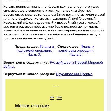
Кстати, понимая значение Ковеля как транспортного узла,
связывающего северную и южную половины фронта,
Брусилов, оставаясь генералом 19-го века, не включил в свой
план его разрушение силами авиации. А зря! Огромный
Ковельский железнодорожный и шоссейный узел с массой
мостов и развязок невозможно было полностью прикрыть
имевшейся у немцев зенитной артиллерией, и один хороший
налет мог парализовать транспортное сообщение в тылу у
противника на несколько дней.
Предыдущее:
Планы и
Следующее:
Планы и
подготовка операции.
подготовка операции.
Часть 3.
Часть 5.
Вернуться в содержание:
Русский фронт Первой Мировой
Войны
.
Вернуться в начало раздела:
Брусиловский Прорыв
.
-----
***
^^^
Метки статьи: