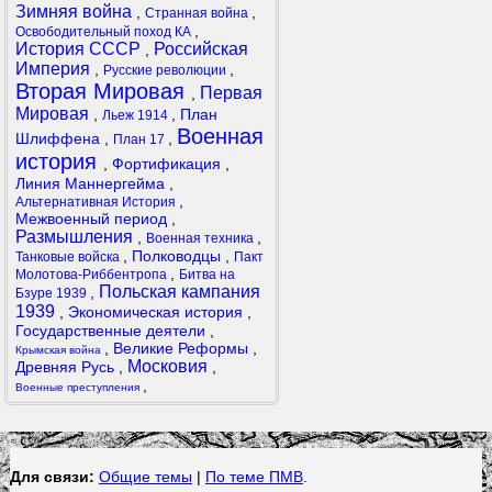
Зимняя война
,
,
Странная война
,
Освободительный поход КА
История СССР
Российская
,
Империя
,
,
Русские революции
Вторая Мировая
Первая
,
Мировая
,
,
План
Льеж 1914
Военная
Шлиффена
,
,
План 17
история
,
Фортификация
,
Линия Маннергейма
,
,
Альтернативная История
Межвоенный период
,
Размышления
,
,
Военная техника
,
Полководцы
,
Танковые войска
Пакт
,
Молотова-Риббентропа
Битва на
Польская кампания
,
Бзуре 1939
1939
,
Экономическая история
,
Государственные деятели
,
,
Великие Реформы
,
Крымская война
Московия
Древняя Русь
,
,
,
Военные преступления
Для связи:
Общие темы
|
По теме ПМВ
.