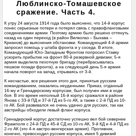
Люблинско-Томашевское
сражение. Часть 4.
К утру 24 августа 1914 года было выяснено, что 14-й корпус
понес серьезные потери и потерял связь с правофланговыми
соединениями армии. Поэтому армию было решено оттянуть
назад на один переход (в район Вилколаз – Быхава –
Крианов) до выяснения обстановки. Командующий 4-й армии
запросил помощь у штаба фронта и у соседа. В итоге,
Командующий Юго-Западным Фронтом попросил Ставку
ускорить прибытие на фронт 80-й резервной дивизии; 5-я
армия выделила пехотную бригаду (перебрасывалась
пешком позади фронта), а на следующий день 5-я армия
начала поворот на запад, отрываясь от 3-й.
К несчастью, все решения этого дня, принятые русским
командованием, оказались неудачными. Приказ, отданный
16-му и Гренадерскому корпусам, был получен ими в ходе
боя. В это время неполный 16-й корпус сражался в районе
Янова с 33-й ПД и 37-й ГД из 5-го АК, а также с 2-й ПД из 10-
го АК. Бой развивался не очень удачно для русских, так как
австрийцы обходили левый фланг корпуса.
Гренадерский корпус достаточно успешно вел бой севернее
Фрамполя с 24-й ПД и 45-й CД из 10-го АК, 9-й КД и 4-й ПД из
2-го АК (это 4-я австро-венгерская армия). Противник,
конечно, превосходил русские корпуса, имея 5 дивизий