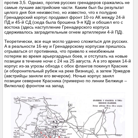
против 3,5. Однако, против русских гренадеров сражались не
самые лучшие австрийские части. Каким был бы результат
целого дня боя неизвестно, но известно, что к полудню
Гренадерский корпус продавил фронт 10-го АК между 24-й
ПД и 45-й СД (сюда была брошена 9-я КД) и обошел его с
востока (здесь наступление Гренадерского корпуса
сдерживалось заградительным огнем артиллерии 4-й ПД).
Теоретически, все еще могло удачно сложиться для русских.
А в реальности 16-му и Гренадерскому корпусам пришлось
отрываться от противника, что привело к неизбежным
потерям во время арьергардных боев, и отступать на новые
позиции в течение ночи с 24 на 25 августа. А в это время 14-й
корпус из-за угрозы обхода с обох флангов покинул Красник
(и оборонительный рубеж на реке Визница), а затем Уржедов
(австрийцы заняли его вечером). Ночью корпус занял
позиции севернее Красника (примерно по линии Белжице –
Вилколаз) фронтом на запад.