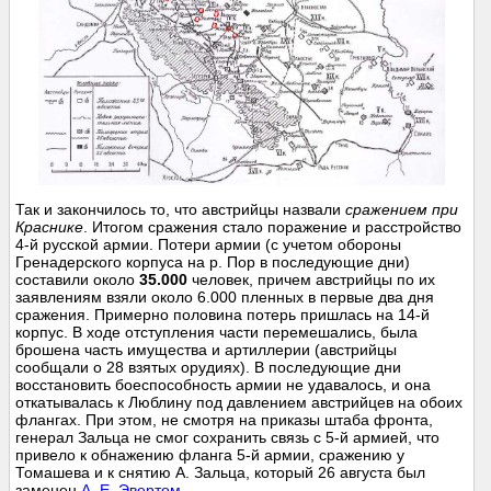
Так и закончилось то, что австрийцы назвали
сражением при
Краснике
. Итогом сражения стало поражение и расстройство
4-й русской армии. Потери армии (с учетом обороны
Гренадерского корпуса на р. Пор в последующие дни)
составили около
35.000
человек, причем австрийцы по их
заявлениям взяли около 6.000 пленных в первые два дня
сражения. Примерно половина потерь пришлась на 14-й
корпус. В ходе отступления части перемешались, была
брошена часть имущества и артиллерии (австрийцы
сообщали о 28 взятых орудиях). В последующие дни
восстановить боеспособность армии не удавалось, и она
откатывалась к Люблину под давлением австрийцев на обоих
флангах. При этом, не смотря на приказы штаба фронта,
генерал Зальца не смог сохранить связь с 5-й армией, что
привело к обнажению фланга 5-й армии, сражению у
Томашева и к снятию А. Зальца, который 26 августа был
заменен
А. Е. Эвертом
.