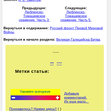
Предыдущее:
Следующее:
Люблинско-
Люблинско-
Томашевское
Томашевское
сражение. Часть 3.
сражение. Часть 5.
Вернуться в содержание:
Русский фронт Первой Мировой
Войны
.
Вернуться в начало раздела:
Великая Галицийска Битва
.
-----
***
^^^
Метки статьи:
Добавьте
комментарий.
Их еще мало...
Понравилось? Нажми здесь!!
( )