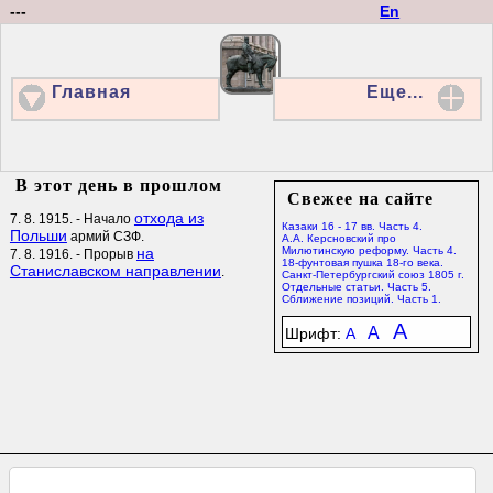
---
En
Главная
Еще...
В этот день в прошлом
Свежее на сайте
отхода из
7. 8. 1915. - Начало
Казаки 16 - 17 вв. Часть 4.
Польши
армий СЗФ.
А.А. Керсновский про
на
Милютинскую реформу. Часть 4.
7. 8. 1916. - Прорыв
18-фунтовая пушка 18-го века.
Станиславском направлении
.
Санкт-Петербургский союз 1805 г.
Отдельные статьи. Часть 5.
Сближение позиций. Часть 1.
A
A
Шрифт:
A